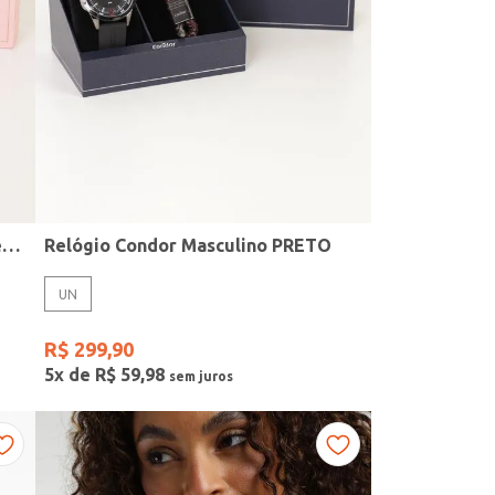
Kit Relógio + Acessório Condor Feminino DOURADO
Relógio Condor Masculino PRETO
UN
R$
299
,
90
5
x de
R$
59
,
98