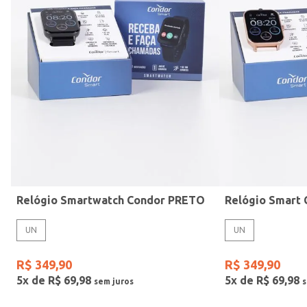
Mormaii
Prata
UN
Casio
Estilo
Preto
Gang
Rose
Vermelho
Relógio Smartwatch Condor PRETO
UN
UN
R$
349
,
90
R$
349
,
90
5
x de
R$
69
,
98
5
x de
R$
69
,
98