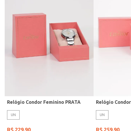
Modelo de Pulseira
Relógio Condor Feminino PRATA
Relógio Condo
UN
UN
R$
229
,
90
R$
259
,
90