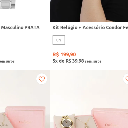
r Masculino PRATA
UN
R$
199
,
90
5
x de
R$
39
,
98