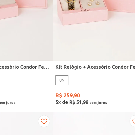
Kit Relógio + Acessório Condor Feminino DOURADO
UN
R$
259
,
90
5
x de
R$
51
,
98