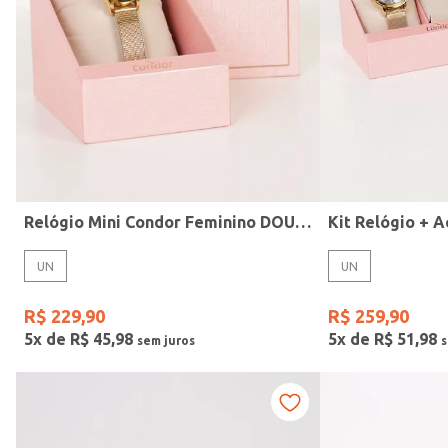
Modelo
Relógio Mini Condor Feminino DOURADO
UN
UN
R$
229
,
90
R$
259
,
90
5
x de
R$
45
,
98
5
x de
R$
51
,
98