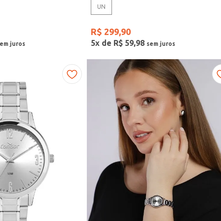
UN
R$
299
,
90
5
x de
R$
59
,
98