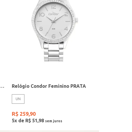
elógio + Acessório Feminino DOURADO
Relógio Condor Feminino PRATA
UN
R$
259
,
90
5
x de
R$
51
,
98