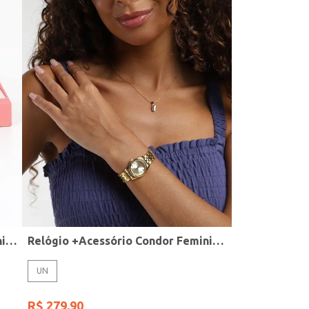
Relógio + Acessório Condor Feminino PRATA
Relógio +Acessório Condor Feminino DOURADO
UN
R$
279
,
90