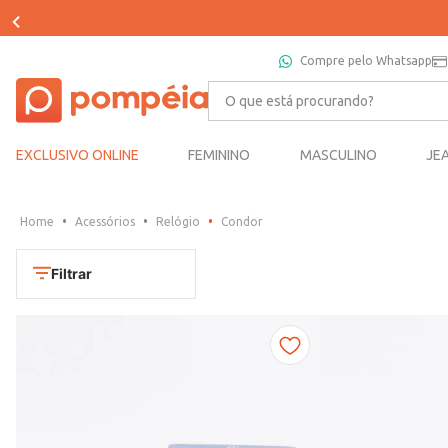
Compre pelo Whatsapp
O que está procurando?
EXCLUSIVO ONLINE
FEMININO
MASCULINO
JE
Acessórios
Relógio
Condor
Filtrar
Cores
Chumbo
Marca
Dourado
CONDOR
Marrom
TAMANHO