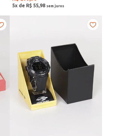
5
x de
R$
55
,
98