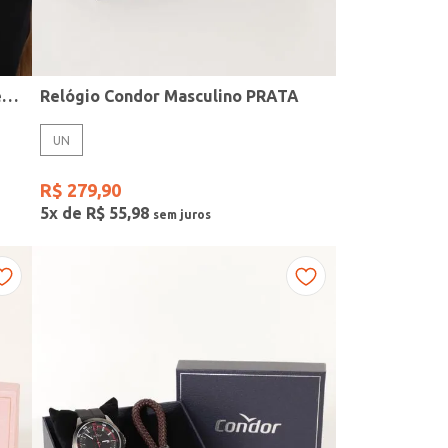
Kit Relógio + Acessório Condor Feminino PRATA
Relógio Condor Masculino PRATA
UN
R$
279
,
90
5
x de
R$
55
,
98