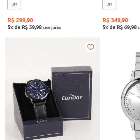
UN
UN
Gênero
R$
299
,
90
R$
349
,
90
5
x de
R$
59
,
98
5
x de
R$
69
,
98