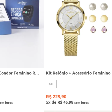
Relógio Smart Condor Feminino ROSE
Kit R
UN
R$
229
,
90
5
x de
R$
45
,
98