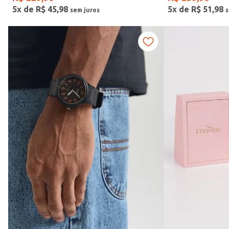
5
x de
R$
45
,
98
5
x de
R$
51
,
98
Vendido Por