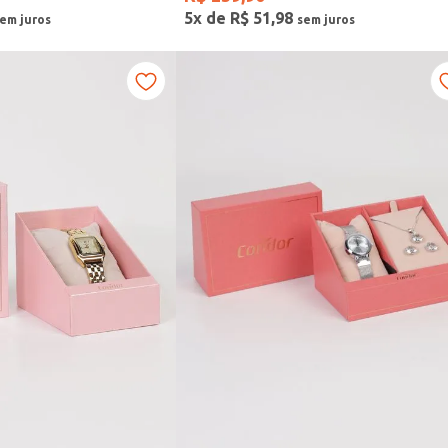
5
x de
R$
51
,
98