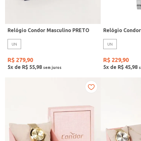
Idade
Relógio Condor Masculino PRETO
Relógio Condo
UN
UN
R$
279
,
90
R$
229
,
90
5
x de
R$
55
,
98
5
x de
R$
45
,
98