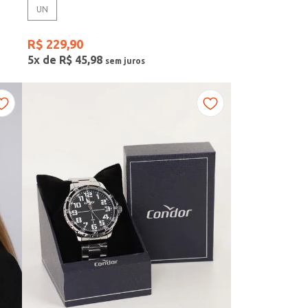
UN
R$
229
,
90
5
x de
R$
45
,
98