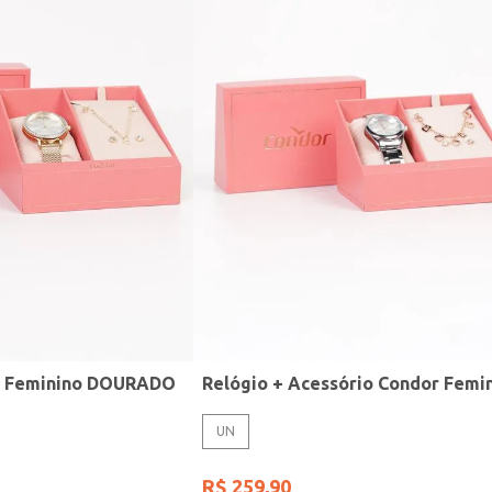
r Feminino DOURADO
UN
R$
259
,
90