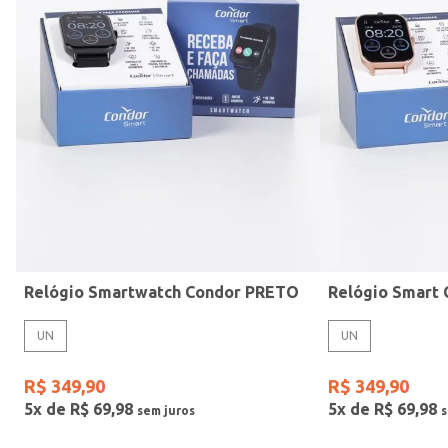
Mormaii
Prata
UN
Casio
Estilo
Preto
Gang
Rose
Vermelho
Relógio Smartwatch Condor PRETO
UN
UN
R$
349
,
90
R$
349
,
90
5
x de
R$
69
,
98
5
x de
R$
69
,
98