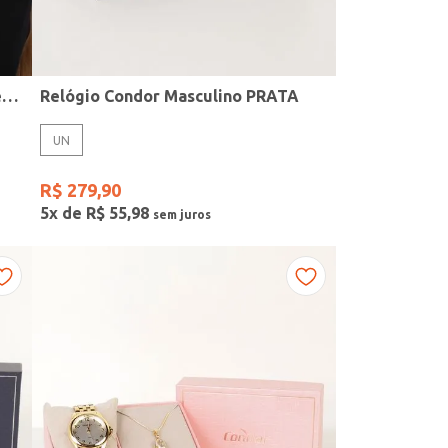
Kit Relógio + Acessório Condor Feminino PRATA
Relógio Condor Masculino PRATA
UN
R$
279
,
90
5
x de
R$
55
,
98