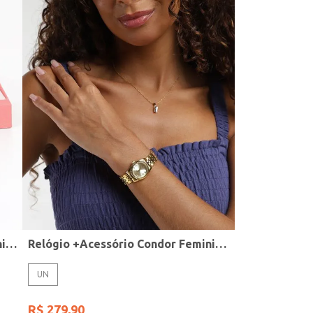
Relógio + Acessório Condor Feminino PRATA
Relógio +Acessório Condor Feminino DOURADO
UN
R$
279
,
90