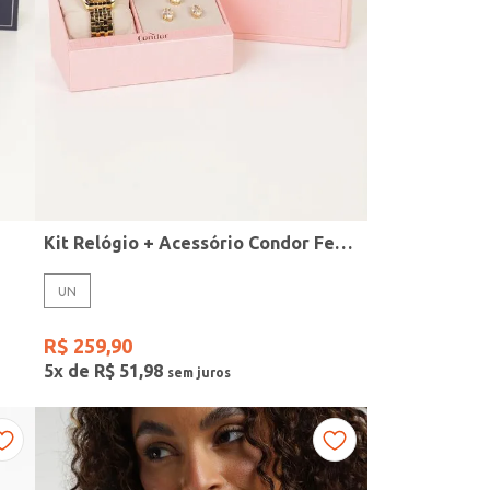
Kit Relógio + Acessório Condor Feminino DOURADO
UN
R$
259
,
90
5
x de
R$
51
,
98