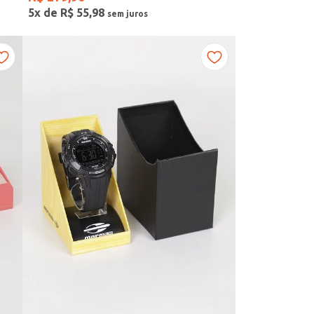
5
x de
R$
55
,
98