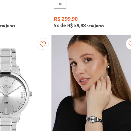
UN
R$
299
,
90
5
x de
R$
59
,
98