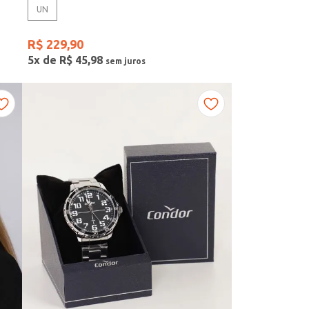
UN
R$
229
,
90
5
x de
R$
45
,
98