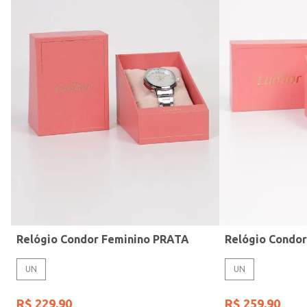
Modelo de Pulseira
Relógio Condor Feminino PRATA
Relógio Condo
UN
UN
R$
229
,
90
R$
259
,
90