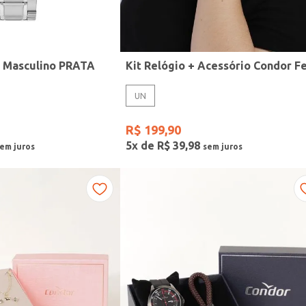
r Masculino PRATA
UN
R$
199
,
90
5
x de
R$
39
,
98