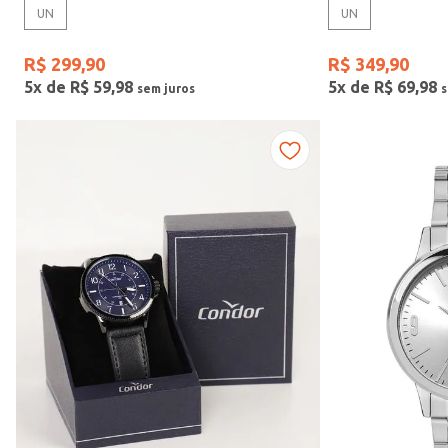
UN
UN
Gênero
R$
299
,
90
R$
349
,
90
5
x de
R$
59
,
98
5
x de
R$
69
,
98