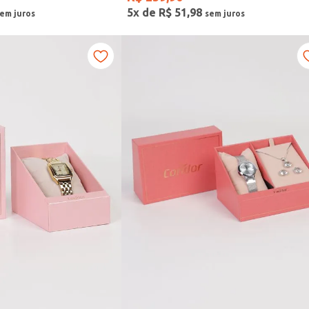
5
x de
R$
51
,
98