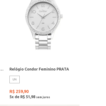
elógio + Acessório Feminino DOURADO
Relógio Condor Feminino PRATA
UN
R$
259
,
90
5
x de
R$
51
,
98