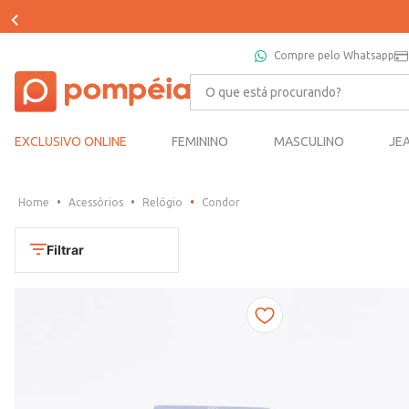
Compre pelo Whatsapp
O que está procurando?
EXCLUSIVO ONLINE
FEMININO
MASCULINO
JE
Acessórios
Relógio
Condor
Filtrar
Cores
Chumbo
Marca
Dourado
CONDOR
Marrom
TAMANHO