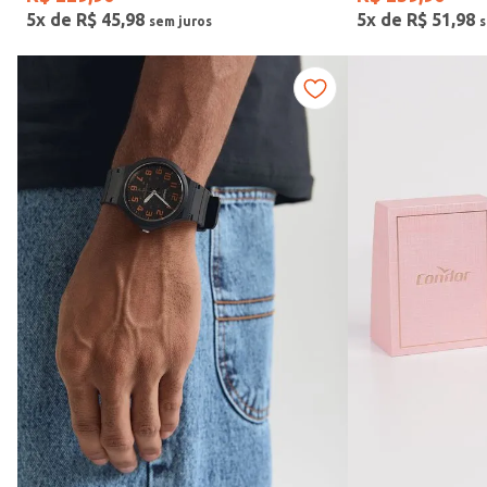
5
x de
R$
45
,
98
5
x de
R$
51
,
98
Vendido Por