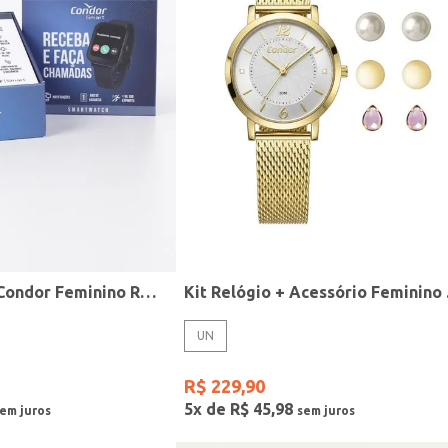
Relógio Smart Condor Feminino ROSE
Kit R
UN
R$
229
,
90
5
x de
R$
45
,
98