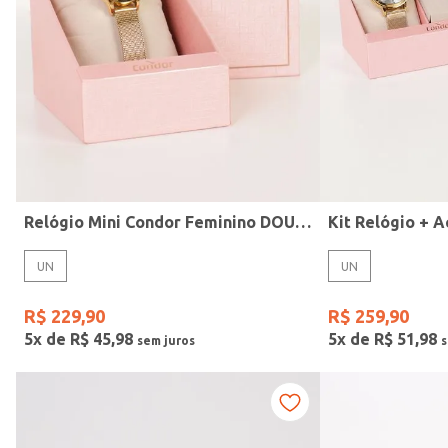
Modelo
Relógio Mini Condor Feminino DOURADO
UN
UN
R$
229
,
90
R$
259
,
90
5
x de
R$
45
,
98
5
x de
R$
51
,
98