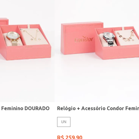
r Feminino DOURADO
UN
R$
259
,
90