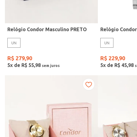
Idade
Relógio Condor Masculino PRETO
Relógio Condo
UN
UN
R$
279
,
90
R$
229
,
90
5
x de
R$
55
,
98
5
x de
R$
45
,
98