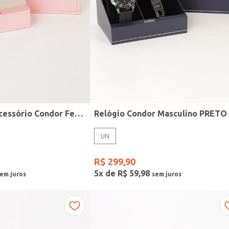
Kit Relógio + Acessório Condor Feminino DOURADO
Relógio Condor Masculino PRETO
UN
R$
299
,
90
5
x de
R$
59
,
98