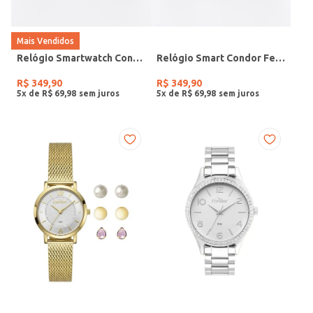
Mais Vendidos
Relógio Smartwatch Condor PRETO
Relógio Smart Condor Feminino ROSE
R$
349
,
90
R$
349
,
90
5
x de
R$
69
,
98
5
x de
R$
69
,
98