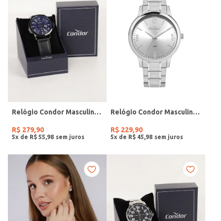
Relógio Condor Masculino PRETO
Relógio Condor Masculino PRATA
R$
279
,
90
R$
229
,
90
5
x de
R$
55
,
98
5
x de
R$
45
,
98