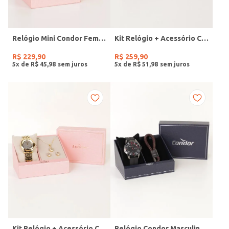
Relógio Mini Condor Feminino DOURADO
Kit Relógio + Acessório Condor Feminino DOURADO
R$
229
,
90
R$
259
,
90
5
x de
R$
45
,
98
5
x de
R$
51
,
98
Kit Relógio + Acessório Condor Feminino DOURADO
Relógio Condor Masculino PRETO