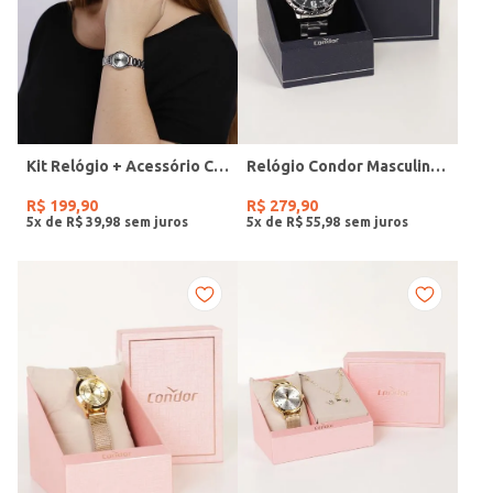
Kit Relógio + Acessório Condor Feminino PRATA
Relógio Condor Masculino PRATA
R$
199
,
90
R$
279
,
90
5
x de
R$
39
,
98
5
x de
R$
55
,
98