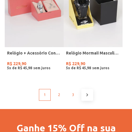
Relógio + Acessório Condor Feminino PRATA
Relógio Mormaii Masculino PRETO
R$
229
,
90
R$
229
,
90
5
x de
R$
45
,
98
5
x de
R$
45
,
98
1
2
3
Ganhe 15% Off na sua