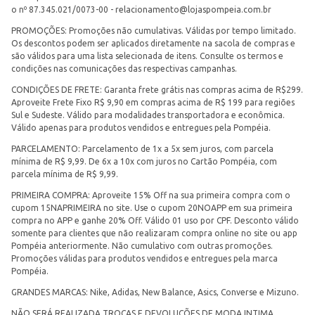
o nº 87.345.021/0073-00 -
relacionamento@lojaspompeia.com.br
PROMOÇÕES: Promoções não cumulativas. Válidas por tempo limitado.
Os descontos podem ser aplicados diretamente na sacola de compras e
são válidos para uma lista selecionada de itens. Consulte os termos e
condições nas comunicações das respectivas campanhas.
CONDIÇÕES DE FRETE: Garanta frete grátis nas compras acima de R$299.
Aproveite Frete Fixo R$ 9,90 em compras acima de R$ 199 para regiões
Sul e Sudeste. Válido para modalidades transportadora e econômica.
Válido apenas para produtos vendidos e entregues pela Pompéia.
PARCELAMENTO: Parcelamento de 1x a 5x sem juros, com parcela
mínima de R$ 9,99. De 6x a 10x com juros no Cartão Pompéia, com
parcela mínima de R$ 9,99.
PRIMEIRA COMPRA: Aproveite 15% Off na sua primeira compra com o
cupom 15NAPRIMEIRA no site. Use o cupom 20NOAPP em sua primeira
compra no APP e ganhe 20% Off. Válido 01 uso por CPF. Desconto válido
somente para clientes que não realizaram compra online no site ou app
Pompéia anteriormente. Não cumulativo com outras promoções.
Promoções válidas para produtos vendidos e entregues pela marca
Pompéia.
GRANDES MARCAS: Nike, Adidas, New Balance, Asics, Converse e Mizuno.
NÃO SERÁ REALIZADA TROCAS E DEVOLUÇÕES DE MODA INTIMA.