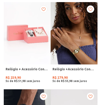
Relógio + Acessório Condor Feminino PRATA
Relógio +Acessório Condor Feminino DOURADO
R$
259
,
90
R$
279
,
90
5
x de
R$
51
,
98
5
x de
R$
55
,
98