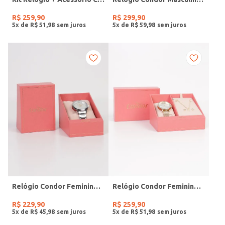
R$
259
,
90
R$
299
,
90
5
x de
R$
51
,
98
5
x de
R$
59
,
98
Relógio Condor Feminino PRATA
Relógio Condor Feminino DOURADO
R$
229
,
90
R$
259
,
90
5
x de
R$
45
,
98
5
x de
R$
51
,
98