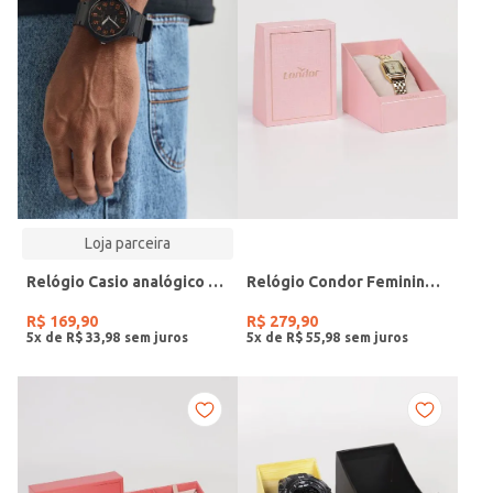
Loja parceira
Relógio Casio analógico MW-240-4BVDF-SC
Relógio Condor Feminino DOURADO
R$
169
,
90
R$
279
,
90
5
x de
R$
33
,
98
5
x de
R$
55
,
98