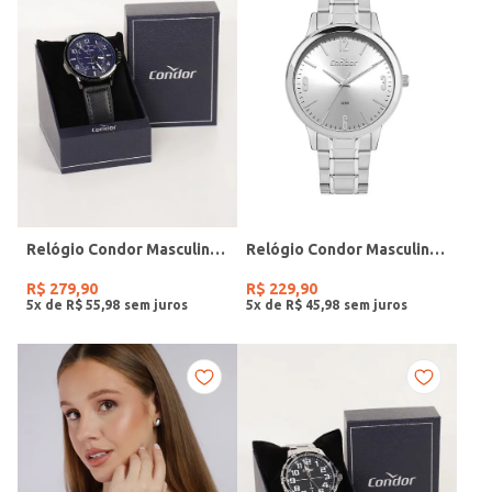
Relógio Condor Masculino PRETO
Relógio Condor Masculino PRATA
R$
279
,
90
R$
229
,
90
5
x de
R$
55
,
98
5
x de
R$
45
,
98