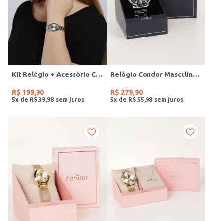
Kit Relógio + Acessório Condor Feminino PRATA
Relógio Condor Masculino PRATA
R$
199
,
90
R$
279
,
90
5
x de
R$
39
,
98
5
x de
R$
55
,
98