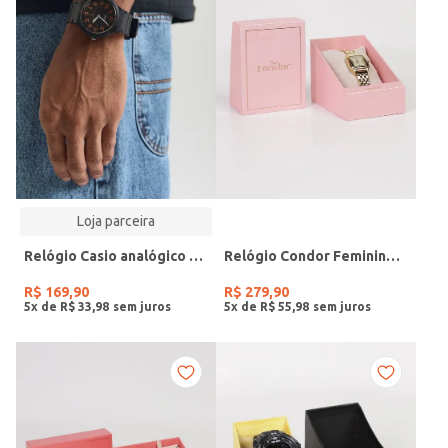
Loja parceira
Relógio Casio analógico MW-240-4BVDF-SC
Relógio Condor Feminino DOURADO
R$
169
,
90
R$
279
,
90
5
x de
R$
33
,
98
5
x de
R$
55
,
98