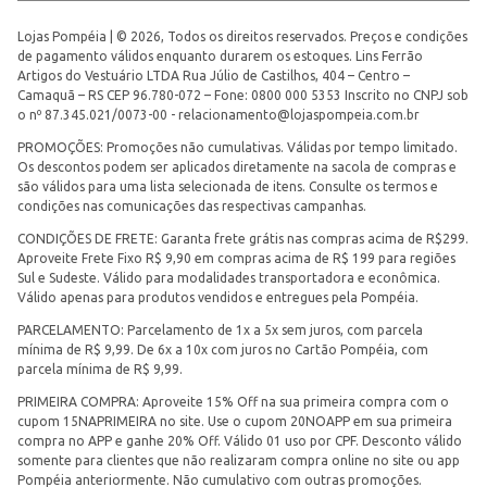
Lojas Pompéia | © 2026, Todos os direitos reservados. Preços e condições
de pagamento válidos enquanto durarem os estoques. Lins Ferrão
Artigos do Vestuário LTDA Rua Júlio de Castilhos, 404 – Centro –
Camaquã – RS CEP 96.780-072 – Fone: 0800 000 5353 Inscrito no CNPJ sob
o nº 87.345.021/0073-00 -
relacionamento@lojaspompeia.com.br
PROMOÇÕES: Promoções não cumulativas. Válidas por tempo limitado.
Os descontos podem ser aplicados diretamente na sacola de compras e
são válidos para uma lista selecionada de itens. Consulte os termos e
condições nas comunicações das respectivas campanhas.
CONDIÇÕES DE FRETE: Garanta frete grátis nas compras acima de R$299.
Aproveite Frete Fixo R$ 9,90 em compras acima de R$ 199 para regiões
Sul e Sudeste. Válido para modalidades transportadora e econômica.
Válido apenas para produtos vendidos e entregues pela Pompéia.
PARCELAMENTO: Parcelamento de 1x a 5x sem juros, com parcela
mínima de R$ 9,99. De 6x a 10x com juros no Cartão Pompéia, com
parcela mínima de R$ 9,99.
PRIMEIRA COMPRA: Aproveite 15% Off na sua primeira compra com o
cupom 15NAPRIMEIRA no site. Use o cupom 20NOAPP em sua primeira
compra no APP e ganhe 20% Off. Válido 01 uso por CPF. Desconto válido
somente para clientes que não realizaram compra online no site ou app
Pompéia anteriormente. Não cumulativo com outras promoções.