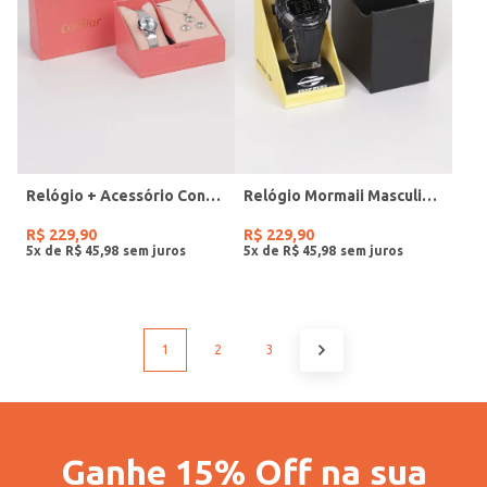
Relógio + Acessório Condor Feminino PRATA
Relógio Mormaii Masculino PRETO
R$
229
,
90
R$
229
,
90
5
x de
R$
45
,
98
5
x de
R$
45
,
98
1
2
3
Ganhe 15% Off na sua