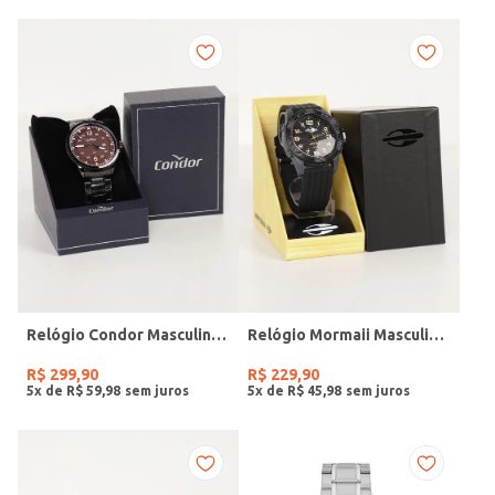
Relógio Condor Masculino PRETO
Relógio Mormaii Masculino PRETO
R$
299
,
90
R$
229
,
90
5
x de
R$
59
,
98
5
x de
R$
45
,
98