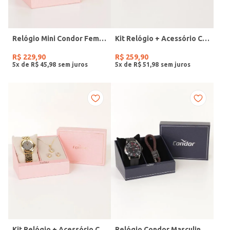
Relógio Mini Condor Feminino DOURADO
Kit Relógio + Acessório Condor Feminino DOURADO
R$
229
,
90
R$
259
,
90
5
x de
R$
45
,
98
5
x de
R$
51
,
98
Kit Relógio + Acessório Condor Feminino DOURADO
Relógio Condor Masculino PRETO