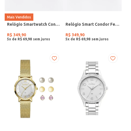
Mais Vendidos
Relógio Smartwatch Condor PRETO
Relógio Smart Condor Feminino ROSE
R$
349
,
90
R$
349
,
90
5
x de
R$
69
,
98
5
x de
R$
69
,
98