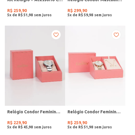
R$
259
,
90
R$
299
,
90
5
x de
R$
51
,
98
5
x de
R$
59
,
98
Relógio Condor Feminino PRATA
Relógio Condor Feminino DOURADO
R$
229
,
90
R$
259
,
90
5
x de
R$
45
,
98
5
x de
R$
51
,
98