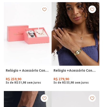
Relógio + Acessório Condor Feminino PRATA
Relógio +Acessório Condor Feminino DOURADO
R$
259
,
90
R$
279
,
90
5
x de
R$
51
,
98
5
x de
R$
55
,
98