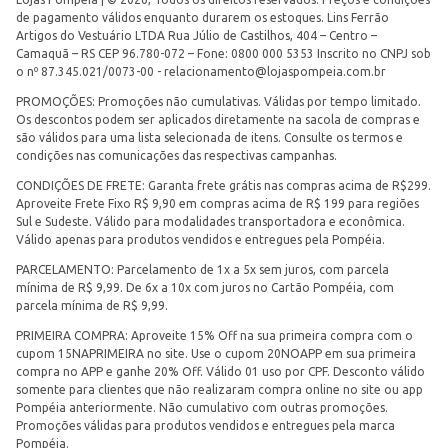
de pagamento válidos enquanto durarem os estoques. Lins Ferrão
Artigos do Vestuário LTDA Rua Júlio de Castilhos, 404 – Centro –
Camaquã – RS CEP 96.780-072 – Fone: 0800 000 5353 Inscrito no CNPJ sob
o nº 87.345.021/0073-00 -
relacionamento@lojaspompeia.com.br
PROMOÇÕES: Promoções não cumulativas. Válidas por tempo limitado.
Os descontos podem ser aplicados diretamente na sacola de compras e
são válidos para uma lista selecionada de itens. Consulte os termos e
condições nas comunicações das respectivas campanhas.
CONDIÇÕES DE FRETE: Garanta frete grátis nas compras acima de R$299.
Aproveite Frete Fixo R$ 9,90 em compras acima de R$ 199 para regiões
Sul e Sudeste. Válido para modalidades transportadora e econômica.
Válido apenas para produtos vendidos e entregues pela Pompéia.
PARCELAMENTO: Parcelamento de 1x a 5x sem juros, com parcela
mínima de R$ 9,99. De 6x a 10x com juros no Cartão Pompéia, com
parcela mínima de R$ 9,99.
PRIMEIRA COMPRA: Aproveite 15% Off na sua primeira compra com o
cupom 15NAPRIMEIRA no site. Use o cupom 20NOAPP em sua primeira
compra no APP e ganhe 20% Off. Válido 01 uso por CPF. Desconto válido
somente para clientes que não realizaram compra online no site ou app
Pompéia anteriormente. Não cumulativo com outras promoções.
Promoções válidas para produtos vendidos e entregues pela marca
Pompéia.