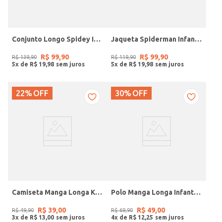
Conjunto Longo Spidey Infantil Para Menino - MESCLA
Jaqueta Spiderman Infantil Para Menino - VERMELHO
R$
99
,
90
R$
99
,
90
R$
139
,
90
R$
119
,
90
5
x de
R$
19
,
98
5
x de
R$
19
,
98
22%
OFF
30%
OFF
Camiseta Manga Longa Kid+ Infantil Para Menino- BRANCO
Polo Manga Longa Infantil Para Menino - AREIA
R$
39
,
00
R$
49
,
00
R$
49
,
90
R$
69
,
90
3
x de
R$
13
,
00
4
x de
R$
12
,
25