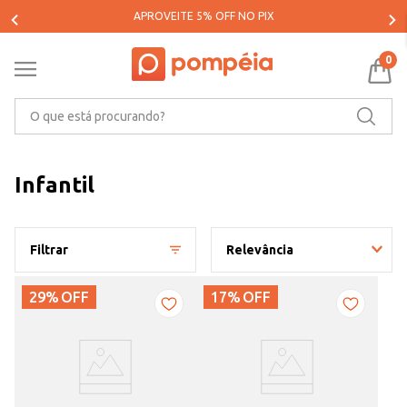
APROVEITE 5% OFF NO PIX
0
O que está procurando?
Infantil
Filtrar
Relevância
29%
OFF
17%
OFF