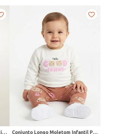
Conjunto Longo Molecotton Infantil Para Bebê- BORDO
Conjunto Longo Moletom Infantil Para Bebê - OFF WHITE