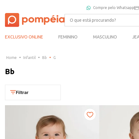
Compre pelo Whatsapp
O que está procurando?
EXCLUSIVO ONLINE
FEMININO
MASCULINO
JE
Infantil
Bb
G
Bb
Filtrar
Categoria
Conjuntos
Subcategoria
Macacão