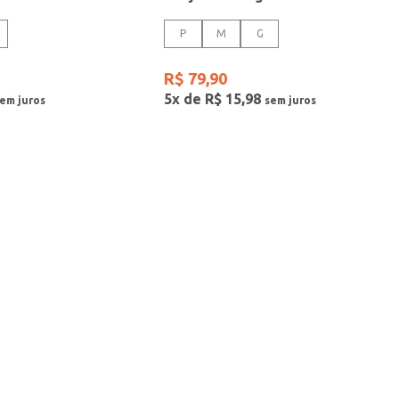
P
M
G
R$
79
,
90
5
x de
R$
15
,
98