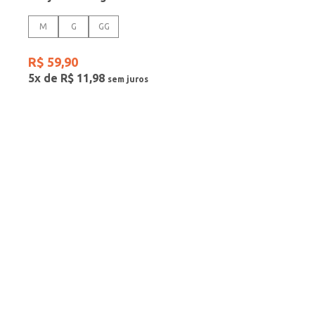
M
G
GG
R$
59
,
90
5
x de
R$
11
,
98