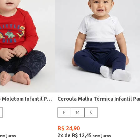
Conjunto Longo Moletom Infantil Para Bebê - VERMELHO/MARINHO
P
M
G
R$
24
,
90
2
x de
R$
12
,
45