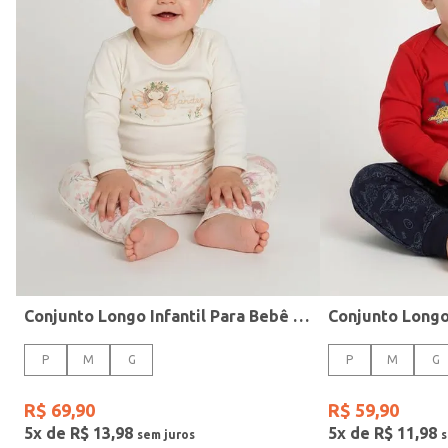
Moda Íntima
Body
Pijamas
Vestidos
Blusas E Camisetas
Calças
Blusões E Suéteres
Bermudas E Shorts
Conjunto Longo Infantil Para Bebê - NATURAL
P
M
G
P
M
G
R$
69
,
90
R$
59
,
90
Cores
5
x de
R$
13
,
98
5
x de
R$
11
,
98