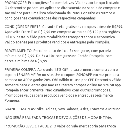
PROMOÇÕES: Promoções não cumulativas. Válidas por tempo limitado.
Os descontos podem ser aplicados diretamente na sacola de compras e
são válidos para uma lista selecionada de itens. Consulte os termos e
condições nas comunicações das respectivas campanhas.
CONDIÇÕES DE FRETE: Garanta frete grátis nas compras acima de R$299.
Aproveite Frete Fixo R$ 9,90 em compras acima de R$ 199 para regiões
Sul e Sudeste. Válido para modalidades transportadora e econômica.
Válido apenas para produtos vendidos e entregues pela Pompéia.
PARCELAMENTO: Parcelamento de 1x a 5x sem juros, com parcela
mínima de R$ 9,99. De 6x a 10x com juros no Cartão Pompéia, com
parcela mínima de R$ 9,99.
PRIMEIRA COMPRA: Aproveite 15% Off na sua primeira compra com o
cupom 15NAPRIMEIRA no site. Use o cupom 20NOAPP em sua primeira
compra no APP e ganhe 20% Off. Válido 01 uso por CPF. Desconto válido
somente para clientes que não realizaram compra online no site ou app
Pompéia anteriormente. Não cumulativo com outras promoções.
Promoções válidas para produtos vendidos e entregues pela marca
Pompéia.
GRANDES MARCAS: Nike, Adidas, New Balance, Asics, Converse e Mizuno.
NÃO SERÁ REALIZADA TROCAS E DEVOLUÇÕES DE MODA INTIMA.
PROMOÇÃO LEVE 3, PAGUE 2: O valor do vale-mercadoria para troca