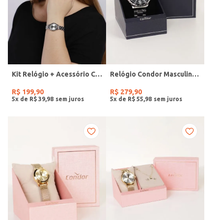
Kit Relógio + Acessório Condor Feminino PRATA
Relógio Condor Masculino PRATA
R$
199
,
90
R$
279
,
90
5
x de
R$
39
,
98
5
x de
R$
55
,
98