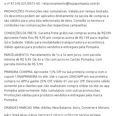
o nº 87.345.021/0073-00 -
relacionamento@lojaspompeia.com.br
PROMOÇÕES: Promoções não cumulativas. Válidas por tempo limitado.
Os descontos podem ser aplicados diretamente na sacola de compras e
são válidos para uma lista selecionada de itens. Consulte os termos e
condições nas comunicações das respectivas campanhas.
CONDIÇÕES DE FRETE: Garanta frete grátis nas compras acima de R$299.
Aproveite Frete Fixo R$ 9,90 em compras acima de R$ 199 para regiões
Sul e Sudeste. Válido para modalidades transportadora e econômica.
Válido apenas para produtos vendidos e entregues pela Pompéia.
PARCELAMENTO: Parcelamento de 1x a 5x sem juros, com parcela
mínima de R$ 9,99. De 6x a 10x com juros no Cartão Pompéia, com
parcela mínima de R$ 9,99.
PRIMEIRA COMPRA: Aproveite 15% Off na sua primeira compra com o
cupom 15NAPRIMEIRA no site. Use o cupom 20NOAPP em sua primeira
compra no APP e ganhe 20% Off. Válido 01 uso por CPF. Desconto válido
somente para clientes que não realizaram compra online no site ou app
Pompéia anteriormente. Não cumulativo com outras promoções.
Promoções válidas para produtos vendidos e entregues pela marca
Pompéia.
GRANDES MARCAS: Nike, Adidas, New Balance, Asics, Converse e Mizuno.
NÃO SERÁ REALIZADA TROCAS E DEVOLUÇÕES DE MODA INTIMA.