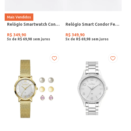
Mais Vendidos
Relógio Smartwatch Condor PRETO
Relógio Smart Condor Feminino ROSE
R$
349
,
90
R$
349
,
90
5
x de
R$
69
,
98
5
x de
R$
69
,
98