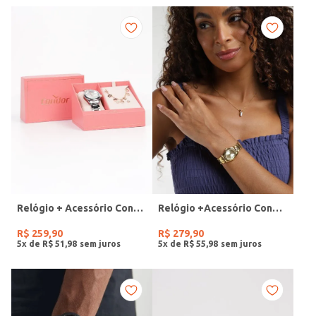
Relógio + Acessório Condor Feminino PRATA
Relógio +Acessório Condor Feminino DOURADO
R$
259
,
90
R$
279
,
90
5
x de
R$
51
,
98
5
x de
R$
55
,
98