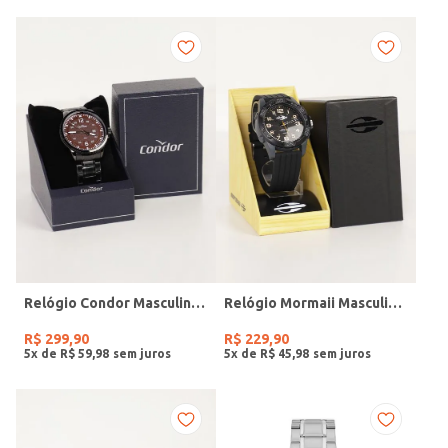
Relógio Condor Masculino PRETO
Relógio Mormaii Masculino PRETO
R$
299
,
90
R$
229
,
90
5
x de
R$
59
,
98
5
x de
R$
45
,
98