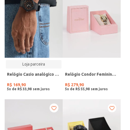
Loja parceira
Relógio Casio analógico MW-240-4BVDF-SC
Relógio Condor Feminino DOURADO
R$
169
,
90
R$
279
,
90
5
x de
R$
33
,
98
5
x de
R$
55
,
98