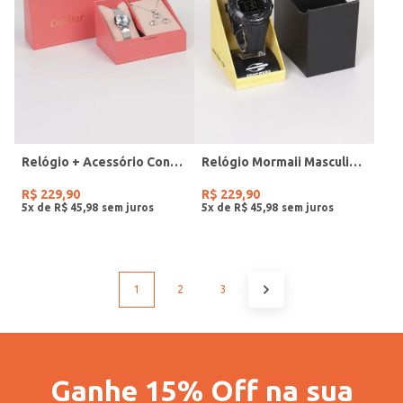
Relógio + Acessório Condor Feminino PRATA
Relógio Mormaii Masculino PRETO
R$
229
,
90
R$
229
,
90
5
x de
R$
45
,
98
5
x de
R$
45
,
98
1
2
3
Ganhe 15% Off na sua