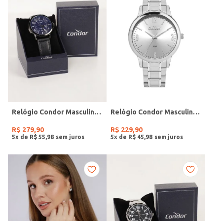
Relógio Condor Masculino PRETO
Relógio Condor Masculino PRATA
R$
279
,
90
R$
229
,
90
5
x de
R$
55
,
98
5
x de
R$
45
,
98