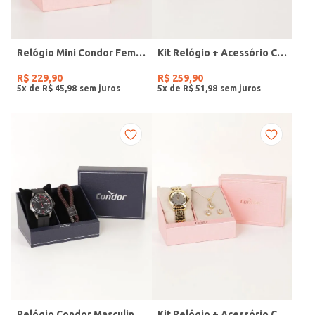
Relógio Mini Condor Feminino DOURADO
Kit Relógio + Acessório Condor Feminino DOURADO
R$
229
,
90
R$
259
,
90
5
x de
R$
45
,
98
5
x de
R$
51
,
98
Relógio Condor Masculino PRETO
Kit Relógio + Acessório Condor Feminino DOURADO