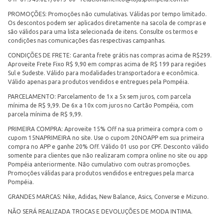
PROMOÇÕES: Promoções não cumulativas. Válidas por tempo limitado.
Os descontos podem ser aplicados diretamente na sacola de compras e
são válidos para uma lista selecionada de itens. Consulte os termos e
condições nas comunicações das respectivas campanhas.
CONDIÇÕES DE FRETE: Garanta frete grátis nas compras acima de R$299.
Aproveite Frete Fixo R$ 9,90 em compras acima de R$ 199 para regiões
Sul e Sudeste. Válido para modalidades transportadora e econômica.
Válido apenas para produtos vendidos e entregues pela Pompéia.
PARCELAMENTO: Parcelamento de 1x a 5x sem juros, com parcela
mínima de R$ 9,99. De 6x a 10x com juros no Cartão Pompéia, com
parcela mínima de R$ 9,99.
PRIMEIRA COMPRA: Aproveite 15% Off na sua primeira compra com o
cupom 15NAPRIMEIRA no site. Use o cupom 20NOAPP em sua primeira
compra no APP e ganhe 20% Off. Válido 01 uso por CPF. Desconto válido
somente para clientes que não realizaram compra online no site ou app
Pompéia anteriormente. Não cumulativo com outras promoções.
Promoções válidas para produtos vendidos e entregues pela marca
Pompéia.
GRANDES MARCAS: Nike, Adidas, New Balance, Asics, Converse e Mizuno.
NÃO SERÁ REALIZADA TROCAS E DEVOLUÇÕES DE MODA INTIMA.