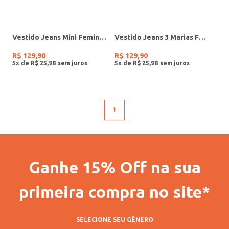
Vestido Jeans Mini Feminino AZUL
Vestido Jeans 3 Marias Feminino AZUL
R$
129
,
90
R$
129
,
90
5
x de
R$
25
,
98
5
x de
R$
25
,
98
1
Ganhe 15% Off na sua
primeira compra no site*
SELECIONE SEU GÊNERO