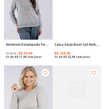
Moletom Estampado Feminino MESCLA
Calça Sarja Boot Cut Mokkai Feminina CINZA CLARO
R$
59
,
90
R$
129
,
90
R$
69
,
90
5
x de
R$
11
,
98
5
x de
R$
25
,
98