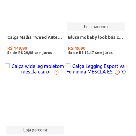
Loja parceira
Calça Malha Tweed Autentique Plus Size Feminina CINZA
Blusa mc baby look básica cinza mescla
R$
149
,
90
R$
49
,
90
5
x de
R$
29
,
98
4
x de
R$
12
,
47
Loja parceira