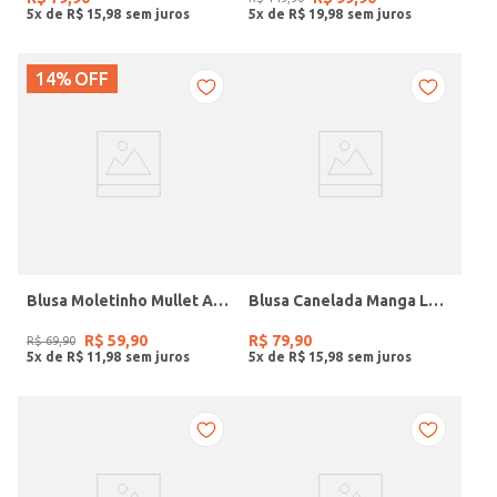
5
x de
R$
15
,
98
5
x de
R$
19
,
98
14%
OFF
Blusa Moletinho Mullet Autentique Feminina CINZA CLARO
Blusa Canelada Manga Longa Autentique Feminina MESCLA
R$
59
,
90
R$
79
,
90
R$
69
,
90
5
x de
R$
11
,
98
5
x de
R$
15
,
98