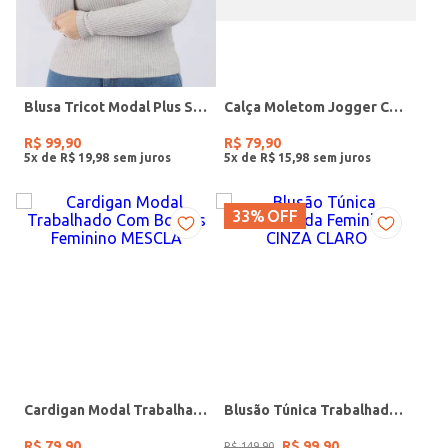
Blusa Tricot Modal Plus Size Feminina CINZA
Calça Moletom Jogger Com Bordado Feminina MESCLA
R$
99
,
90
R$
79
,
90
5
x de
R$
19
,
98
5
x de
R$
15
,
98
33%
OFF
Cardigan Modal Trabalhado Com Botões Feminino MESCLA
Blusão Túnica Trabalhada Feminino CINZA CLARO
R$
79
,
90
R$
99
,
90
R$
149
,
90