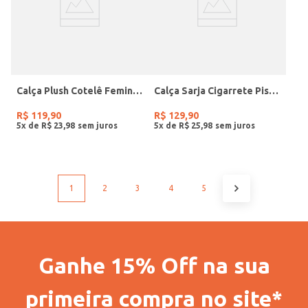
Calça Plush Cotelê Feminina CINZA
Calça Sarja Cigarrete Pisom Plus Size Feminina CINZA
R$
119
,
90
R$
129
,
90
5
x de
R$
23
,
98
5
x de
R$
25
,
98
1
2
3
4
5
Ganhe 15% Off na sua
primeira compra no site*