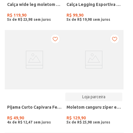
Calça wide leg moletom mescla claro
Calça Legging Esportiva Feminina MESCLA ESCURO
R$
119
,
90
R$
99
,
90
5
x de
R$
23
,
98
5
x de
R$
19
,
98
Loja parceira
Pijama Curto Capivara Feminino MESCLA/SALMAO
Moletom canguru zíper e capuz cinza mescla claro
R$
49
,
90
R$
129
,
90
4
x de
R$
12
,
47
5
x de
R$
25
,
98