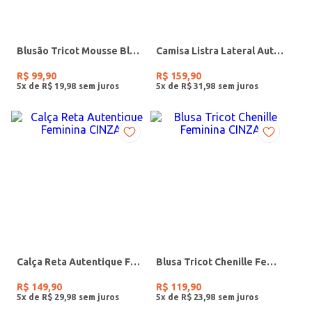
Blusão Tricot Mousse Bloco de Cores Feminino CARAMELO/MESCLA/OFF WHITE
Camisa Listra Lateral Autentique Feminina CINZA
R$
99
,
90
R$
159
,
90
5
x de
R$
19
,
98
5
x de
R$
31
,
98
Calça Reta Autentique Feminina CINZA
Blusa Tricot Chenille Feminina CINZA
R$
149
,
90
R$
119
,
90
5
x de
R$
29
,
98
5
x de
R$
23
,
98