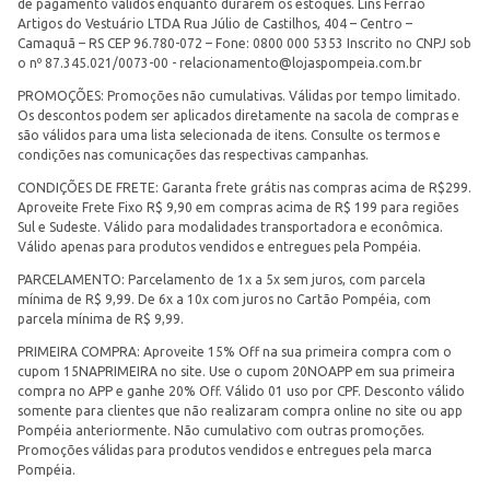
de pagamento válidos enquanto durarem os estoques. Lins Ferrão
Artigos do Vestuário LTDA Rua Júlio de Castilhos, 404 – Centro –
Camaquã – RS CEP 96.780-072 – Fone: 0800 000 5353 Inscrito no CNPJ sob
o nº 87.345.021/0073-00 -
relacionamento@lojaspompeia.com.br
PROMOÇÕES: Promoções não cumulativas. Válidas por tempo limitado.
Os descontos podem ser aplicados diretamente na sacola de compras e
são válidos para uma lista selecionada de itens. Consulte os termos e
condições nas comunicações das respectivas campanhas.
CONDIÇÕES DE FRETE: Garanta frete grátis nas compras acima de R$299.
Aproveite Frete Fixo R$ 9,90 em compras acima de R$ 199 para regiões
Sul e Sudeste. Válido para modalidades transportadora e econômica.
Válido apenas para produtos vendidos e entregues pela Pompéia.
PARCELAMENTO: Parcelamento de 1x a 5x sem juros, com parcela
mínima de R$ 9,99. De 6x a 10x com juros no Cartão Pompéia, com
parcela mínima de R$ 9,99.
PRIMEIRA COMPRA: Aproveite 15% Off na sua primeira compra com o
cupom 15NAPRIMEIRA no site. Use o cupom 20NOAPP em sua primeira
compra no APP e ganhe 20% Off. Válido 01 uso por CPF. Desconto válido
somente para clientes que não realizaram compra online no site ou app
Pompéia anteriormente. Não cumulativo com outras promoções.
Promoções válidas para produtos vendidos e entregues pela marca
Pompéia.