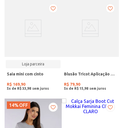
Loja parceira
Saia mini com cinto
Blusão Tricot Aplicação Pérolas Feminino CINZA CLARO
R$
169
,
90
R$
79
,
90
5
x de
R$
33
,
98
5
x de
R$
15
,
98
14%
OFF