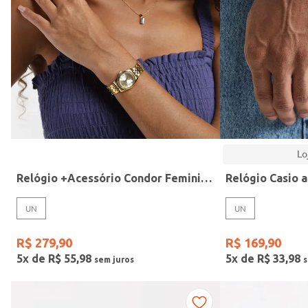
Modelo
Lo
Relógio +Acessório Condor Feminino DOURADO
UN
UN
R$
279
,
90
R$
169
,
90
5
x de
R$
55
,
98
5
x de
R$
33
,
98