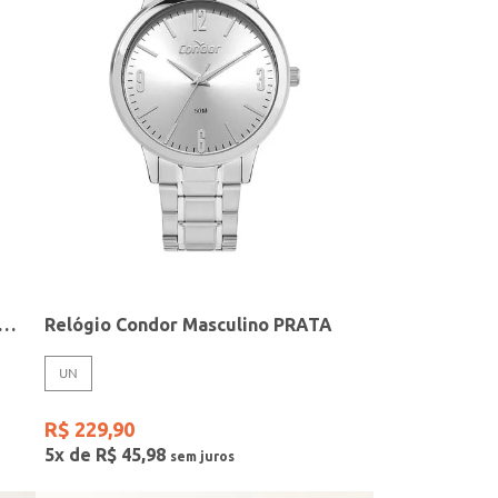
elógio + Acessório Feminino DOURADO
Relógio Condor Masculino PRATA
UN
R$
229
,
90
5
x de
R$
45
,
98