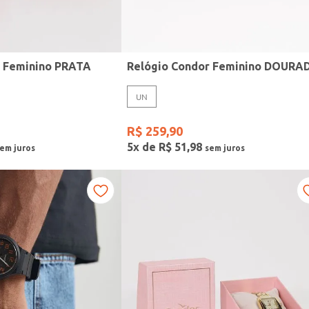
r Feminino PRATA
Relógio Condor Feminino DOURA
UN
R$
259
,
90
5
x de
R$
51
,
98