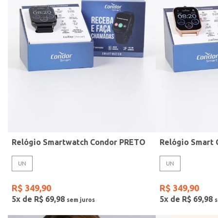
Mormaii
Preto
UN
Casio
Estilo
Rose
Gang
Vermelho
Relógio Smartwatch Condor PRETO
UN
UN
R$
349
,
90
R$
349
,
90
5
x de
R$
69
,
98
5
x de
R$
69
,
98