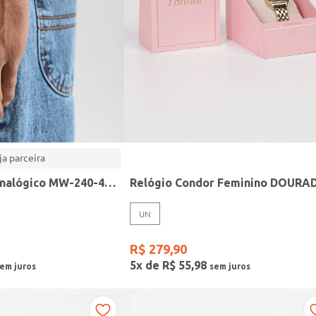
ja parceira
Relógio Casio analógico MW-240-4BVDF-SC
Relógio Condor Feminino DOURA
UN
R$
279
,
90
5
x de
R$
55
,
98