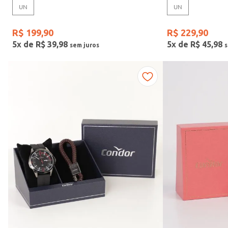
UN
UN
Gênero
R$
199
,
90
R$
229
,
90
5
x de
R$
39
,
98
5
x de
R$
45
,
98