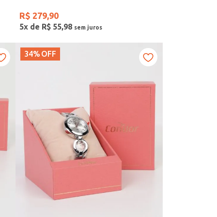
R$
279
,
90
5
x de
R$
55
,
98
34%
OFF