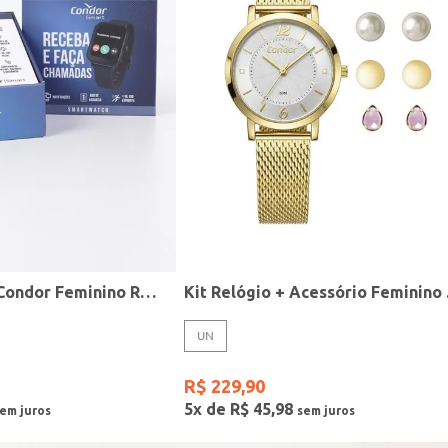
Relógio Smart Condor Feminino ROSE
Kit R
UN
R$
229
,
90
5
x de
R$
45
,
98