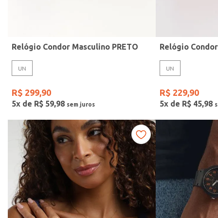
Idade
Relógio Condor Masculino PRETO
Relógio Condo
UN
UN
R$
299
,
90
R$
229
,
90
5
x de
R$
59
,
98
5
x de
R$
45
,
98