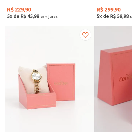
R$
229
,
90
R$
299
,
90
5
x de
R$
45
,
98
5
x de
R$
59
,
98
Vendido Por