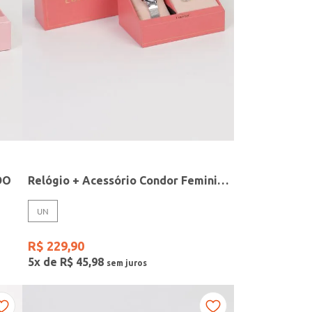
DO
Relógio + Acessório Condor Feminino PRATA
UN
R$
229
,
90
5
x de
R$
45
,
98