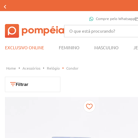
Compre pelo Whatsapp
O que está procurando?
EXCLUSIVO ONLINE
FEMININO
MASCULINO
J
Acessórios
Relógio
Condor
Filtrar
Cores
Dourado
Marca
Marrom
CONDOR
Prata
TAMANHO