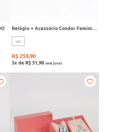
DO
Relógio + Acessório Condor Feminino PRATA
UN
R$
259
,
90
5
x de
R$
51
,
98