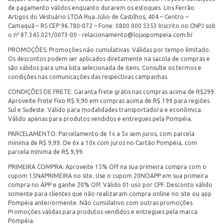
de pagamento válidos enquanto durarem os estoques. Lins Ferrão
Artigos do Vestuário LTDA Rua Júlio de Castilhos, 404 – Centro –
Camaquã – RS CEP 96.780-072 – Fone: 0800 000 5353 Inscrito no CNPJ sob
o nº 87.345.021/0073-00 -
relacionamento@lojaspompeia.com.br
PROMOÇÕES: Promoções não cumulativas. Válidas por tempo limitado.
Os descontos podem ser aplicados diretamente na sacola de compras e
são válidos para uma lista selecionada de itens. Consulte os termos e
condições nas comunicações das respectivas campanhas.
CONDIÇÕES DE FRETE: Garanta frete grátis nas compras acima de R$299.
Aproveite Frete Fixo R$ 9,90 em compras acima de R$ 199 para regiões
Sul e Sudeste. Válido para modalidades transportadora e econômica.
Válido apenas para produtos vendidos e entregues pela Pompéia.
PARCELAMENTO: Parcelamento de 1x a 5x sem juros, com parcela
mínima de R$ 9,99. De 6x a 10x com juros no Cartão Pompéia, com
parcela mínima de R$ 9,99.
PRIMEIRA COMPRA: Aproveite 15% Off na sua primeira compra com o
cupom 15NAPRIMEIRA no site. Use o cupom 20NOAPP em sua primeira
compra no APP e ganhe 20% Off. Válido 01 uso por CPF. Desconto válido
somente para clientes que não realizaram compra online no site ou app
Pompéia anteriormente. Não cumulativo com outras promoções.
Promoções válidas para produtos vendidos e entregues pela marca
Pompéia.