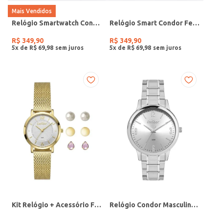
Mais Vendidos
Relógio Smartwatch Condor PRETO
Relógio Smart Condor Feminino ROSE
R$
349
,
90
R$
349
,
90
5
x de
R$
69
,
98
5
x de
R$
69
,
98
Kit Relógio + Acessório Feminino DOURADO
Relógio Condor Masculino PRATA