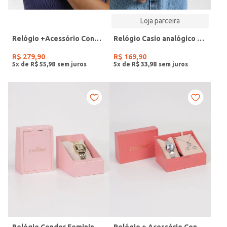
Loja parceira
Relógio +Acessório Condor Feminino DOURADO
Relógio Casio analógico MW-240-4BVDF-SC
R$
279
,
90
R$
169
,
90
5
x de
R$
55
,
98
5
x de
R$
33
,
98
Relógio Condor Feminino DOURADO
Relógio + Acessório Condor Feminino PRATA