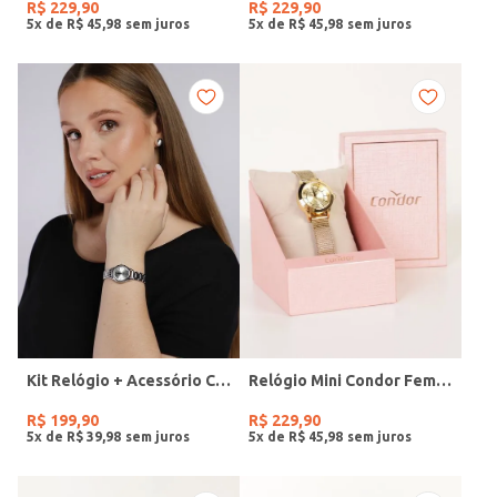
R$
229
,
90
R$
229
,
90
5
x de
R$
45
,
98
5
x de
R$
45
,
98
Kit Relógio + Acessório Condor Feminino PRATA
Relógio Mini Condor Feminino DOURADO
R$
199
,
90
R$
229
,
90
5
x de
R$
39
,
98
5
x de
R$
45
,
98