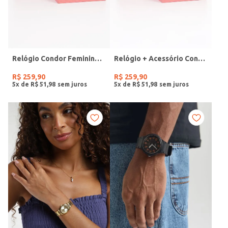
Relógio Condor Feminino DOURADO
Relógio + Acessório Condor Feminino PRATA
R$
259
,
90
R$
259
,
90
5
x de
R$
51
,
98
5
x de
R$
51
,
98