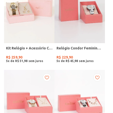
Kit Relógio + Acessório Condor Feminino DOURADO
Relógio Condor Feminino PRATA
R$
259
,
90
R$
229
,
90
5
x de
R$
51
,
98
5
x de
R$
45
,
98