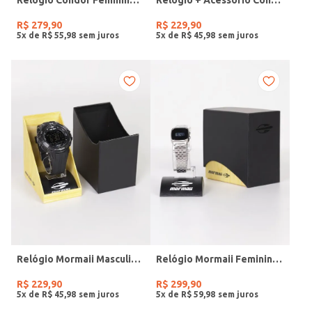
R$
279
,
90
R$
229
,
90
5
x de
R$
55
,
98
5
x de
R$
45
,
98
Relógio Mormaii Masculino PRETO
Relógio Mormaii Feminino PRATA
R$
229
,
90
R$
299
,
90
5
x de
R$
45
,
98
5
x de
R$
59
,
98