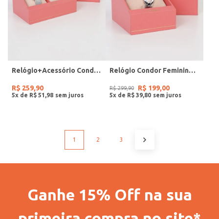
Relógio+Acessório Condor Feminino PRATA
Relógio Condor Feminino PRATA
R$
259
,
90
R$
199
,
00
R$
299
,
90
5
x de
R$
51
,
98
5
x de
R$
39
,
80
1
2
3
Ganhe 15% Off na sua
primeira compra no site*