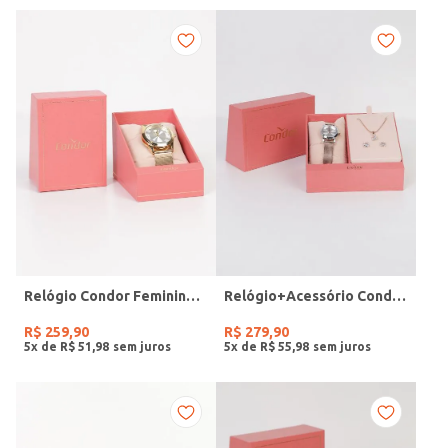
Relógio Condor Feminino DOURADO
Relógio+Acessório Condor Feminino ROSE
R$
259
,
90
R$
279
,
90
5
x de
R$
51
,
98
5
x de
R$
55
,
98