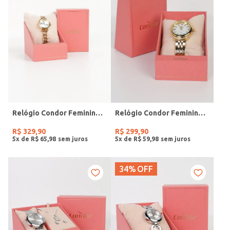
Relógio Condor Feminino DOURADO
Relógio Condor Feminino DOURADO
R$
329
,
90
R$
299
,
90
5
x de
R$
65
,
98
5
x de
R$
59
,
98
34%
OFF