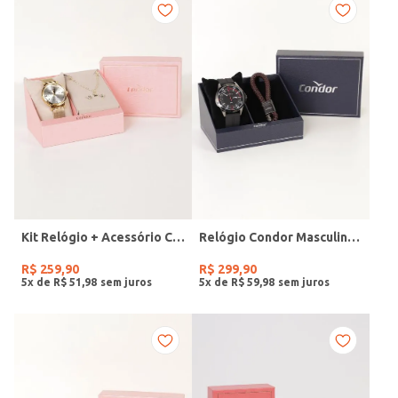
Kit Relógio + Acessório Condor Feminino DOURADO
Relógio Condor Masculino PRETO
R$
259
,
90
R$
299
,
90
5
x de
R$
51
,
98
5
x de
R$
59
,
98