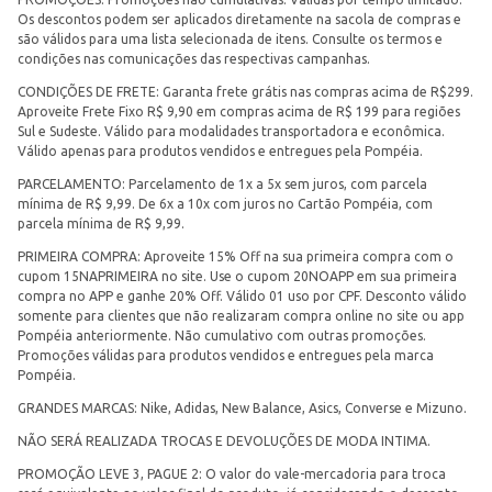
Os descontos podem ser aplicados diretamente na sacola de compras e
são válidos para uma lista selecionada de itens. Consulte os termos e
condições nas comunicações das respectivas campanhas.
CONDIÇÕES DE FRETE: Garanta frete grátis nas compras acima de R$299.
Aproveite Frete Fixo R$ 9,90 em compras acima de R$ 199 para regiões
Sul e Sudeste. Válido para modalidades transportadora e econômica.
Válido apenas para produtos vendidos e entregues pela Pompéia.
PARCELAMENTO: Parcelamento de 1x a 5x sem juros, com parcela
mínima de R$ 9,99. De 6x a 10x com juros no Cartão Pompéia, com
parcela mínima de R$ 9,99.
PRIMEIRA COMPRA: Aproveite 15% Off na sua primeira compra com o
cupom 15NAPRIMEIRA no site. Use o cupom 20NOAPP em sua primeira
compra no APP e ganhe 20% Off. Válido 01 uso por CPF. Desconto válido
somente para clientes que não realizaram compra online no site ou app
Pompéia anteriormente. Não cumulativo com outras promoções.
Promoções válidas para produtos vendidos e entregues pela marca
Pompéia.
GRANDES MARCAS: Nike, Adidas, New Balance, Asics, Converse e Mizuno.
NÃO SERÁ REALIZADA TROCAS E DEVOLUÇÕES DE MODA INTIMA.
PROMOÇÃO LEVE 3, PAGUE 2: O valor do vale-mercadoria para troca