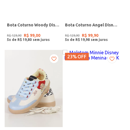
Bota Coturno Woody Disney Infantil Para Menino - CARAMELO
Bota Coturno Angel Disney Infantil Para Menina - PRETO/ROSA
R$
99
,
00
R$
99
,
90
R$
129
,
90
R$
129
,
90
5
x de
R$
19
,
80
5
x de
R$
19
,
98
23%
OFF