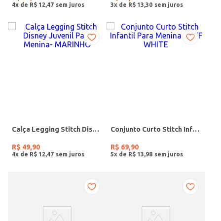
4
x de
R$
12
,
47
3
x de
R$
13
,
30
Calça Legging Stitch Disney Juvenil Para Menina- MARINHO
Conjunto Curto Stitch Infantil Para Menina - OFF WHITE
R$
49
,
90
R$
69
,
90
4
x de
R$
12
,
47
5
x de
R$
13
,
98