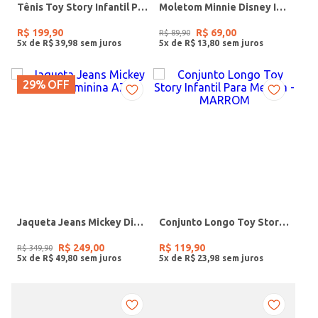
Tênis Toy Story Infantil Para Menina - OFF WHITE/AZUL CLARO
Moletom Minnie Disney Infantil Para Menina- PINK
R$
199
,
90
R$
69
,
00
R$
89
,
90
5
x de
R$
39
,
98
5
x de
R$
13
,
80
29%
OFF
Jaqueta Jeans Mickey Disney Feminina AZUL
Conjunto Longo Toy Story Infantil Para Menina - MARROM
R$
249
,
00
R$
119
,
90
R$
349
,
90
5
x de
R$
49
,
80
5
x de
R$
23
,
98