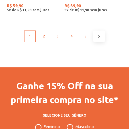
R$
59
,
90
R$
59
,
90
5
x de
R$
11
,
98
5
x de
R$
11
,
98
1
2
3
4
5
Ganhe 15% Off na sua
primeira compra no site*
SELECIONE SEU GÊNERO
Feminino
Masculino