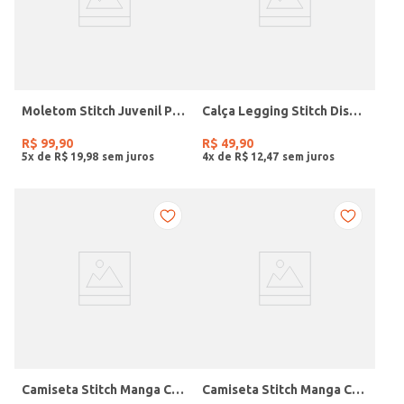
Moletom Stitch Juvenil Para Menina - AZUL
Calça Legging Stitch Disney Juvenil Para Menina- ROSA
R$
99
,
90
R$
49
,
90
5
x de
R$
19
,
98
4
x de
R$
12
,
47
Camiseta Stitch Manga Curta Juvenil Para Menina- CHUMBO
Camiseta Stitch Manga Curta Juvenil Para Menina- AZUL CLARO