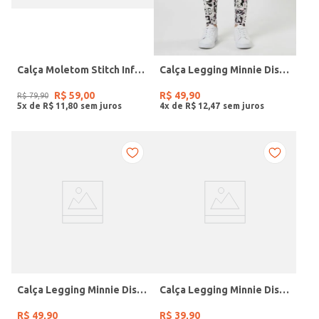
Calça Moletom Stitch Infantil Para Menina - ROSA CLARO
Calça Legging Minnie Disney Juvenil Para Menina- BRANCO
R$
59
,
00
R$
49
,
90
R$
79
,
90
5
x de
R$
11
,
80
4
x de
R$
12
,
47
Calça Legging Minnie Disney Juvenil Para Menina- PINK
Calça Legging Minnie Disney Infantil Para Menina- PINK
R$
49
,
90
R$
39
,
90