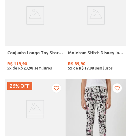
Conjunto Longo Toy Story Infantil Para Menina - ROSA
Moletom Stitch Disney Infantil Para Menina - ROSA CLARO
R$
119
,
90
R$
89
,
90
5
x de
R$
23
,
98
5
x de
R$
17
,
98
26%
OFF