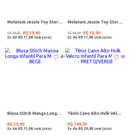
Moletom Jessie Toy Story Infantil Para Menina - ROSA
Moletom Jessie Toy Story Infantil Para Menina - BEGE
R$
59
,
90
R$
59
,
90
R$
89
,
90
R$
89
,
90
5
x de
R$
11
,
98
5
x de
R$
11
,
98
Blusa Stitch Manga Longa Infantil Para Menina- BEGE
Tênis Cano Alto Hulk Velcro Infantil Para Menino - PRETO/VERDE
R$
59
,
90
R$
149
,
90
5
x de
R$
11
,
98
5
x de
R$
29
,
98