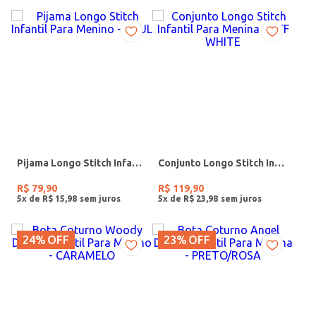
Pijama Longo Stitch Infantil Para Menino - AZUL
Conjunto Longo Stitch Infantil Para Menina - OFF WHITE
R$
79
,
90
R$
119
,
90
5
x de
R$
15
,
98
5
x de
R$
23
,
98
24%
OFF
23%
OFF