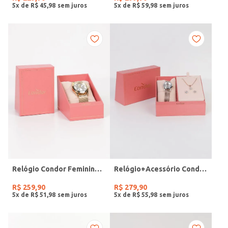
5
x de
R$
45
,
98
5
x de
R$
59
,
98
Relógio Condor Feminino DOURADO
Relógio+Acessório Condor Feminino ROSE
R$
259
,
90
R$
279
,
90
5
x de
R$
51
,
98
5
x de
R$
55
,
98