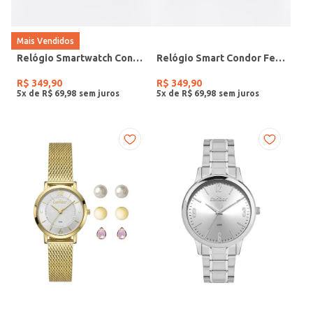
Mais Vendidos
Relógio Smartwatch Condor PRETO
Relógio Smart Condor Feminino ROSE
R$
349
,
90
R$
349
,
90
5
x de
R$
69
,
98
5
x de
R$
69
,
98