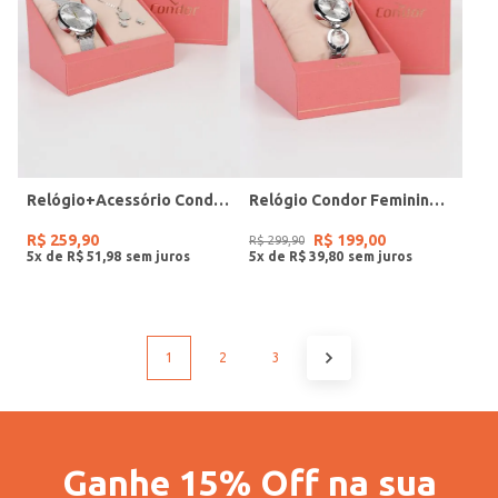
Relógio+Acessório Condor Feminino PRATA
Relógio Condor Feminino PRATA
R$
259
,
90
R$
199
,
00
R$
299
,
90
5
x de
R$
51
,
98
5
x de
R$
39
,
80
1
2
3
Ganhe 15% Off na sua