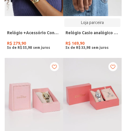
Loja parceira
Relógio +Acessório Condor Feminino DOURADO
Relógio Casio analógico MW-240-4BVDF-SC
R$
279
,
90
R$
169
,
90
5
x de
R$
55
,
98
5
x de
R$
33
,
98