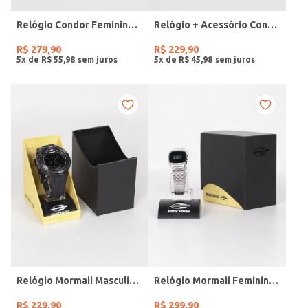
Relógio Condor Feminino DOURADO
Relógio + Acessório Condor Feminino PRATA
R$
279
,
90
R$
229
,
90
5
x de
R$
55
,
98
5
x de
R$
45
,
98
Relógio Mormaii Masculino PRETO
Relógio Mormaii Feminino PRATA
R$
229
,
90
R$
299
,
90