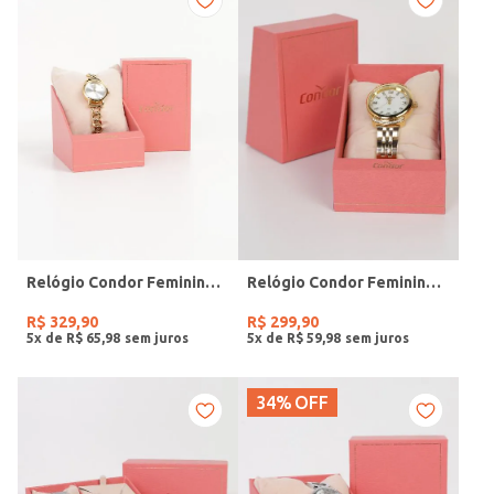
Relógio Condor Feminino DOURADO
Relógio Condor Feminino DOURADO
R$
329
,
90
R$
299
,
90
5
x de
R$
65
,
98
5
x de
R$
59
,
98
34%
OFF