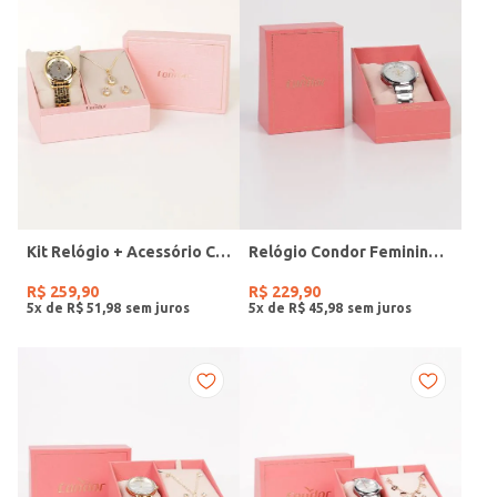
Kit Relógio + Acessório Condor Feminino DOURADO
Relógio Condor Feminino PRATA
R$
259
,
90
R$
229
,
90
5
x de
R$
51
,
98
5
x de
R$
45
,
98