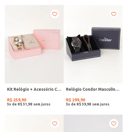
Kit Relógio + Acessório Condor Feminino DOURADO
Relógio Condor Masculino PRETO
R$
259
,
90
R$
299
,
90
5
x de
R$
51
,
98
5
x de
R$
59
,
98