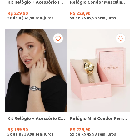
Kit Relógio + Acessório Feminino DOURADO
Relógio Condor Masculino PRATA
R$
229
,
90
R$
229
,
90
5
x de
R$
45
,
98
5
x de
R$
45
,
98
Kit Relógio + Acessório Condor Feminino PRATA
Relógio Mini Condor Feminino DOURADO
R$
199
,
90
R$
229
,
90
5
x de
R$
39
,
98
5
x de
R$
45
,
98