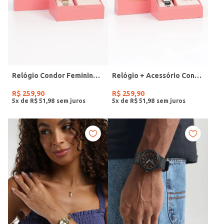
Relógio Condor Feminino DOURADO
Relógio + Acessório Condor Feminino PRATA
R$
259
,
90
R$
259
,
90
5
x de
R$
51
,
98
5
x de
R$
51
,
98