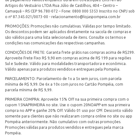
Artigos do Vestuário LTDA Rua Júlio de Castilhos, 404 – Centro –
Camaquã – RS CEP 96.780-072 – Fone: 0800 000 5353 Inscrito no CNPJ sob
o nº 87.345.021/0073-00 -
relacionamento@lojaspompeia.com.br
PROMOÇÕES: Promoções não cumulativas. Válidas por tempo limitado.
Os descontos podem ser aplicados diretamente na sacola de compras e
são válidos para uma lista selecionada de itens. Consulte os termos e
condições nas comunicações das respectivas campanhas.
CONDIÇÕES DE FRETE: Garanta frete grátis nas compras acima de R$299.
Aproveite Frete Fixo R$ 9,90 em compras acima de R$ 199 para regiões
Sul e Sudeste. Válido para modalidades transportadora e econômica.
Válido apenas para produtos vendidos e entregues pela Pompéia.
PARCELAMENTO: Parcelamento de 1x a 5x sem juros, com parcela
mínima de R$ 9,99. De 6x a 10x com juros no Cartão Pompéia, com
parcela mínima de R$ 9,99.
PRIMEIRA COMPRA: Aproveite 15% Off na sua primeira compra com o
cupom 15NAPRIMEIRA no site. Use o cupom 20NOAPP em sua primeira
compra no APP e ganhe 20% Off. Válido 01 uso por CPF. Desconto válido
somente para clientes que não realizaram compra online no site ou app
Pompéia anteriormente. Não cumulativo com outras promoções.
Promoções válidas para produtos vendidos e entregues pela marca
Pompéia.