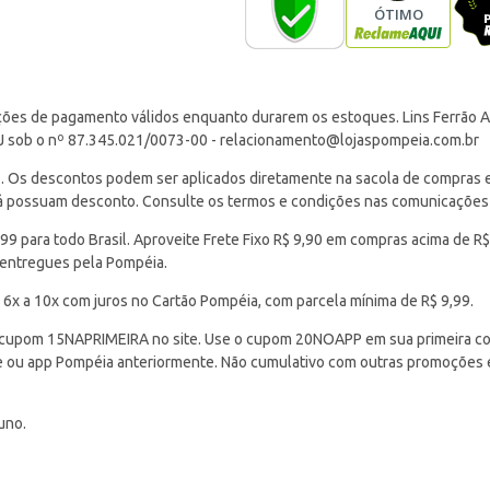
ções de pagamento válidos enquanto durarem os estoques. Lins Ferrão Ar
J sob o nº 87.345.021/0073-00 -
relacionamento@lojaspompeia.com.br
Os descontos podem ser aplicados diretamente na sacola de compras e s
 já possuam desconto. Consulte os termos e condições nas comunicações
 para todo Brasil. Aproveite Frete Fixo R$ 9,90 em compras acima de R$
 entregues pela Pompéia.
 6x a 10x com juros no Cartão Pompéia, com parcela mínima de R$ 9,99.
cupom 15NAPRIMEIRA no site. Use o cupom 20NOAPP em sua primeira com
ite ou app Pompéia anteriormente. Não cumulativo com outras promoções
uno.