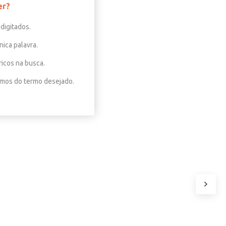
er?
digitados.
nica palavra.
ricos na busca.
nimos do termo desejado.