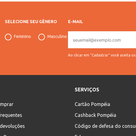
SELECIONE SEU GÊNERO
E-MAIL
E-
Feminino
Masculino
mail
Ao clicar em "Cadastrar" você aceita o
SERVIÇOS
mprar
Cartão Pompéia
frequentes
Cashback Pompéia
 devoluções
Código de defesa do cons