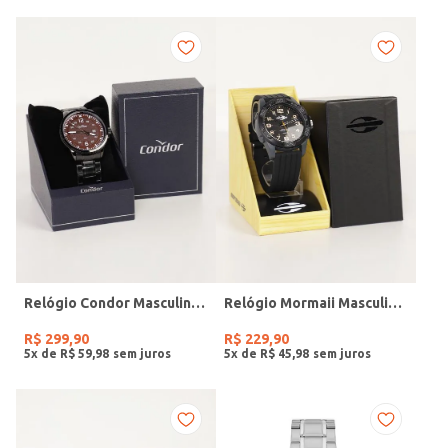
Relógio Condor Masculino PRETO
Relógio Mormaii Masculino PRETO
R$
299
,
90
R$
229
,
90
5
x de
R$
59
,
98
5
x de
R$
45
,
98