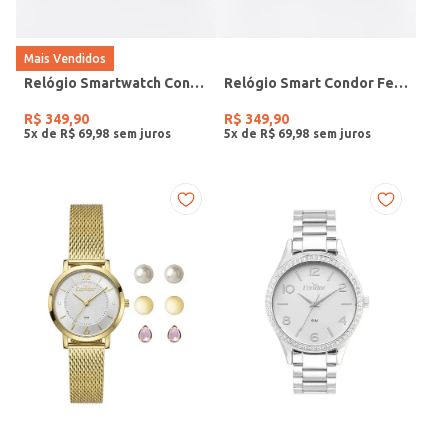
Mais Vendidos
Relógio Smartwatch Condor PRETO
Relógio Smart Condor Feminino ROSE
R$
349
,
90
R$
349
,
90
5
x de
R$
69
,
98
5
x de
R$
69
,
98