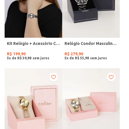
Kit Relógio + Acessório Condor Feminino PRATA
Relógio Condor Masculino PRATA
R$
199
,
90
R$
279
,
90
5
x de
R$
39
,
98
5
x de
R$
55
,
98