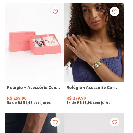
Relógio + Acessório Condor Feminino PRATA
Relógio +Acessório Condor Feminino DOURADO
R$
259
,
90
R$
279
,
90
5
x de
R$
51
,
98
5
x de
R$
55
,
98