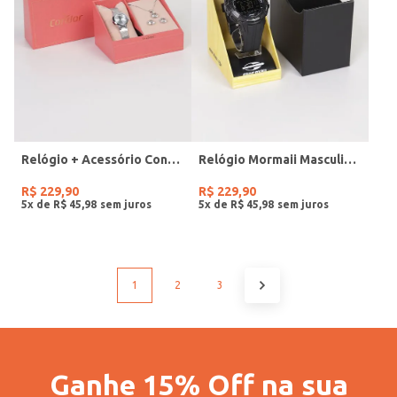
Relógio + Acessório Condor Feminino PRATA
Relógio Mormaii Masculino PRETO
R$
229
,
90
R$
229
,
90
5
x de
R$
45
,
98
5
x de
R$
45
,
98
1
2
3
Ganhe 15% Off na sua