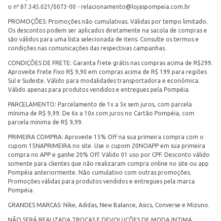
o nº 87.345.021/0073-00 -
relacionamento@lojaspompeia.com.br
PROMOÇÕES: Promoções não cumulativas. Válidas por tempo limitado.
Os descontos podem ser aplicados diretamente na sacola de compras e
são válidos para uma lista selecionada de itens. Consulte os termos e
condições nas comunicações das respectivas campanhas.
CONDIÇÕES DE FRETE: Garanta frete grátis nas compras acima de R$299.
Aproveite Frete Fixo R$ 9,90 em compras acima de R$ 199 para regiões
Sul e Sudeste. Válido para modalidades transportadora e econômica.
Válido apenas para produtos vendidos e entregues pela Pompéia.
PARCELAMENTO: Parcelamento de 1x a 5x sem juros, com parcela
mínima de R$ 9,99. De 6x a 10x com juros no Cartão Pompéia, com
parcela mínima de R$ 9,99.
PRIMEIRA COMPRA: Aproveite 15% Off na sua primeira compra com o
cupom 15NAPRIMEIRA no site. Use o cupom 20NOAPP em sua primeira
compra no APP e ganhe 20% Off. Válido 01 uso por CPF. Desconto válido
somente para clientes que não realizaram compra online no site ou app
Pompéia anteriormente. Não cumulativo com outras promoções.
Promoções válidas para produtos vendidos e entregues pela marca
Pompéia.
GRANDES MARCAS: Nike, Adidas, New Balance, Asics, Converse e Mizuno.
NÃO SERÁ REALIZADA TROCAS E DEVOLUÇÕES DE MODA INTIMA.