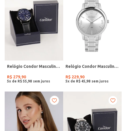
Relógio Condor Masculino PRETO
Relógio Condor Masculino PRATA
R$
279
,
90
R$
229
,
90
5
x de
R$
55
,
98
5
x de
R$
45
,
98