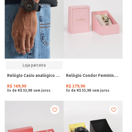
Loja parceira
Relógio Casio analógico MW-240-4BVDF-SC
Relógio Condor Feminino DOURADO
R$
169
,
90
R$
279
,
90
5
x de
R$
33
,
98
5
x de
R$
55
,
98