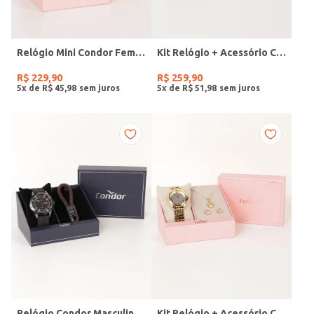
Relógio Mini Condor Feminino DOURADO
Kit Relógio + Acessório Condor Feminino DOURADO
R$
229
,
90
R$
259
,
90
5
x de
R$
45
,
98
5
x de
R$
51
,
98
Relógio Condor Masculino PRETO
Kit Relógio + Acessório Condor Feminino DOURADO