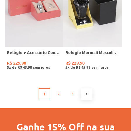
Relógio + Acessório Condor Feminino PRATA
Relógio Mormaii Masculino PRETO
R$
229
,
90
R$
229
,
90
5
x de
R$
45
,
98
5
x de
R$
45
,
98
1
2
3
Ganhe 15% Off na sua