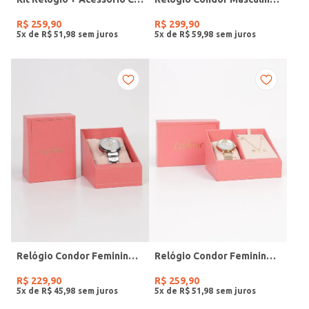
R$
259
,
90
R$
299
,
90
5
x de
R$
51
,
98
5
x de
R$
59
,
98
Relógio Condor Feminino PRATA
Relógio Condor Feminino DOURADO
R$
229
,
90
R$
259
,
90
5
x de
R$
45
,
98
5
x de
R$
51
,
98