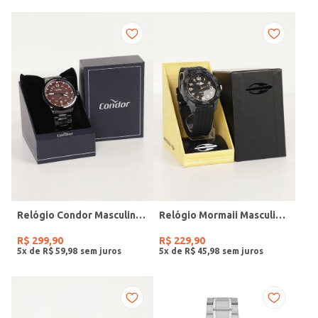
Relógio Condor Masculino PRETO
Relógio Mormaii Masculino PRETO
R$
299
,
90
R$
229
,
90
5
x de
R$
59
,
98
5
x de
R$
45
,
98