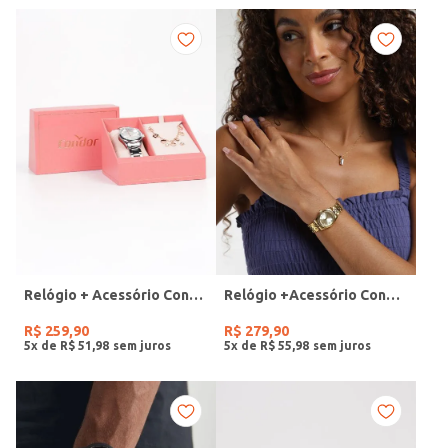
Relógio + Acessório Condor Feminino PRATA
Relógio +Acessório Condor Feminino DOURADO
R$
259
,
90
R$
279
,
90
5
x de
R$
51
,
98
5
x de
R$
55
,
98