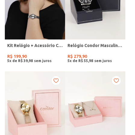
Kit Relógio + Acessório Condor Feminino PRATA
Relógio Condor Masculino PRATA
R$
199
,
90
R$
279
,
90
5
x de
R$
39
,
98
5
x de
R$
55
,
98