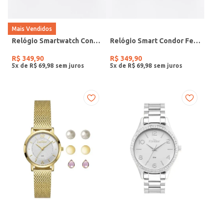
Mais Vendidos
Relógio Smartwatch Condor PRETO
Relógio Smart Condor Feminino ROSE
R$
349
,
90
R$
349
,
90
5
x de
R$
69
,
98
5
x de
R$
69
,
98