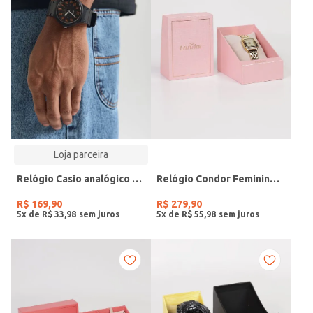
Loja parceira
Relógio Casio analógico MW-240-4BVDF-SC
Relógio Condor Feminino DOURADO
R$
169
,
90
R$
279
,
90
5
x de
R$
33
,
98
5
x de
R$
55
,
98