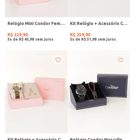
Relógio Mini Condor Feminino DOURADO
Kit Relógio + Acessório Condor Feminino DOURADO
R$
229
,
90
R$
259
,
90
5
x de
R$
45
,
98
5
x de
R$
51
,
98
Kit Relógio + Acessório Condor Feminino DOURADO
Relógio Condor Masculino PRETO