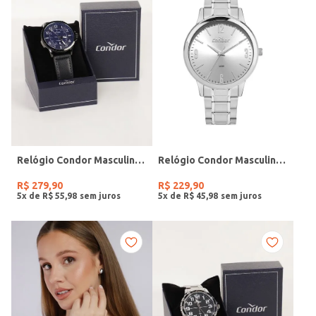
Relógio Condor Masculino PRETO
Relógio Condor Masculino PRATA
R$
279
,
90
R$
229
,
90
5
x de
R$
55
,
98
5
x de
R$
45
,
98