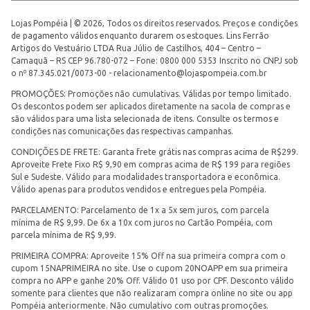
Lojas Pompéia | © 2026, Todos os direitos reservados. Preços e condições
de pagamento válidos enquanto durarem os estoques. Lins Ferrão
Artigos do Vestuário LTDA Rua Júlio de Castilhos, 404 – Centro –
Camaquã – RS CEP 96.780-072 – Fone: 0800 000 5353 Inscrito no CNPJ sob
o nº 87.345.021/0073-00 -
relacionamento@lojaspompeia.com.br
PROMOÇÕES: Promoções não cumulativas. Válidas por tempo limitado.
Os descontos podem ser aplicados diretamente na sacola de compras e
são válidos para uma lista selecionada de itens. Consulte os termos e
condições nas comunicações das respectivas campanhas.
CONDIÇÕES DE FRETE: Garanta frete grátis nas compras acima de R$299.
Aproveite Frete Fixo R$ 9,90 em compras acima de R$ 199 para regiões
Sul e Sudeste. Válido para modalidades transportadora e econômica.
Válido apenas para produtos vendidos e entregues pela Pompéia.
PARCELAMENTO: Parcelamento de 1x a 5x sem juros, com parcela
mínima de R$ 9,99. De 6x a 10x com juros no Cartão Pompéia, com
parcela mínima de R$ 9,99.
PRIMEIRA COMPRA: Aproveite 15% Off na sua primeira compra com o
cupom 15NAPRIMEIRA no site. Use o cupom 20NOAPP em sua primeira
compra no APP e ganhe 20% Off. Válido 01 uso por CPF. Desconto válido
somente para clientes que não realizaram compra online no site ou app
Pompéia anteriormente. Não cumulativo com outras promoções.