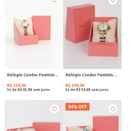
Relógio Condor Feminino DOURADO
Relógio Condor Feminino DOURADO
R$
329
,
90
R$
299
,
90
5
x de
R$
65
,
98
5
x de
R$
59
,
98
34%
OFF