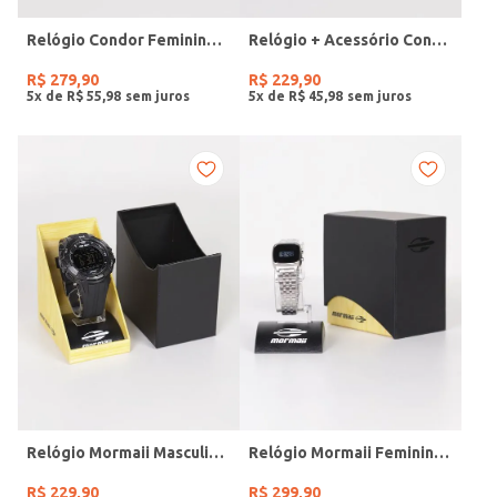
Relógio Condor Feminino DOURADO
Relógio + Acessório Condor Feminino PRATA
R$
279
,
90
R$
229
,
90
5
x de
R$
55
,
98
5
x de
R$
45
,
98
Relógio Mormaii Masculino PRETO
Relógio Mormaii Feminino PRATA
R$
229
,
90
R$
299
,
90