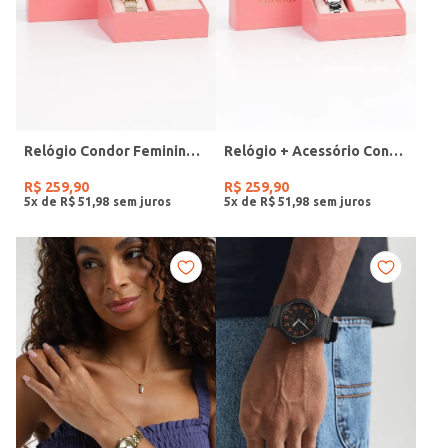
Relógio Condor Feminino DOURADO
Relógio + Acessório Condor Feminino PRATA
R$
259
,
90
R$
259
,
90
5
x de
R$
51
,
98
5
x de
R$
51
,
98