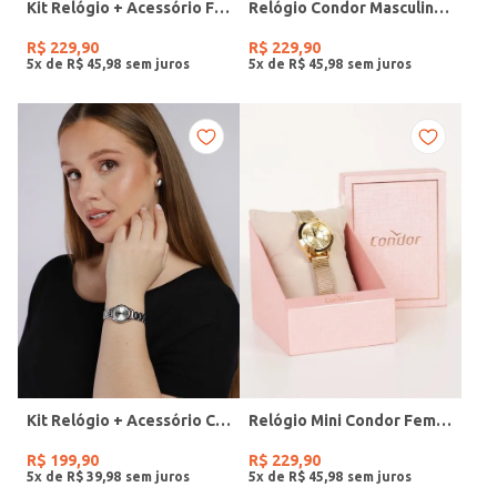
Kit Relógio + Acessório Feminino DOURADO
Relógio Condor Masculino PRATA
R$
229
,
90
R$
229
,
90
5
x de
R$
45
,
98
5
x de
R$
45
,
98
Kit Relógio + Acessório Condor Feminino PRATA
Relógio Mini Condor Feminino DOURADO
R$
199
,
90
R$
229
,
90
5
x de
R$
39
,
98
5
x de
R$
45
,
98