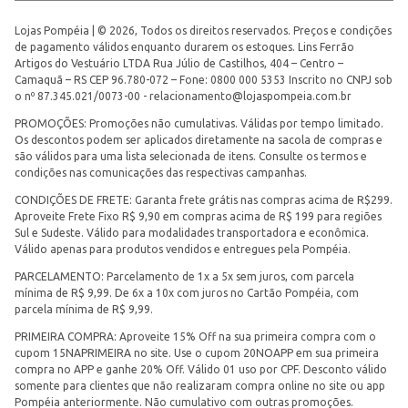
Lojas Pompéia | © 2026, Todos os direitos reservados. Preços e condições
de pagamento válidos enquanto durarem os estoques. Lins Ferrão
Artigos do Vestuário LTDA Rua Júlio de Castilhos, 404 – Centro –
Camaquã – RS CEP 96.780-072 – Fone: 0800 000 5353 Inscrito no CNPJ sob
o nº 87.345.021/0073-00 -
relacionamento@lojaspompeia.com.br
PROMOÇÕES: Promoções não cumulativas. Válidas por tempo limitado.
Os descontos podem ser aplicados diretamente na sacola de compras e
são válidos para uma lista selecionada de itens. Consulte os termos e
condições nas comunicações das respectivas campanhas.
CONDIÇÕES DE FRETE: Garanta frete grátis nas compras acima de R$299.
Aproveite Frete Fixo R$ 9,90 em compras acima de R$ 199 para regiões
Sul e Sudeste. Válido para modalidades transportadora e econômica.
Válido apenas para produtos vendidos e entregues pela Pompéia.
PARCELAMENTO: Parcelamento de 1x a 5x sem juros, com parcela
mínima de R$ 9,99. De 6x a 10x com juros no Cartão Pompéia, com
parcela mínima de R$ 9,99.
PRIMEIRA COMPRA: Aproveite 15% Off na sua primeira compra com o
cupom 15NAPRIMEIRA no site. Use o cupom 20NOAPP em sua primeira
compra no APP e ganhe 20% Off. Válido 01 uso por CPF. Desconto válido
somente para clientes que não realizaram compra online no site ou app
Pompéia anteriormente. Não cumulativo com outras promoções.