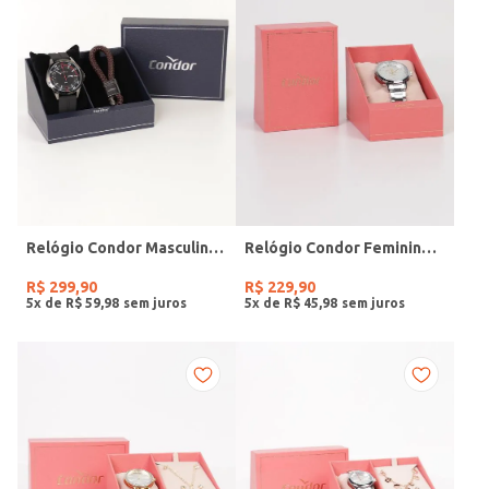
Relógio Condor Masculino PRETO
Relógio Condor Feminino PRATA
R$
299
,
90
R$
229
,
90
5
x de
R$
59
,
98
5
x de
R$
45
,
98