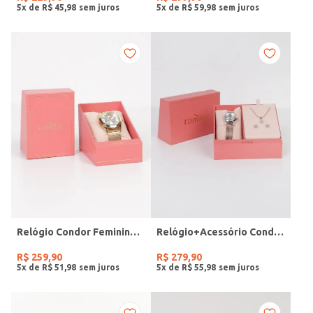
5
x de
R$
45
,
98
5
x de
R$
59
,
98
Relógio Condor Feminino DOURADO
Relógio+Acessório Condor Feminino ROSE
R$
259
,
90
R$
279
,
90
5
x de
R$
51
,
98
5
x de
R$
55
,
98