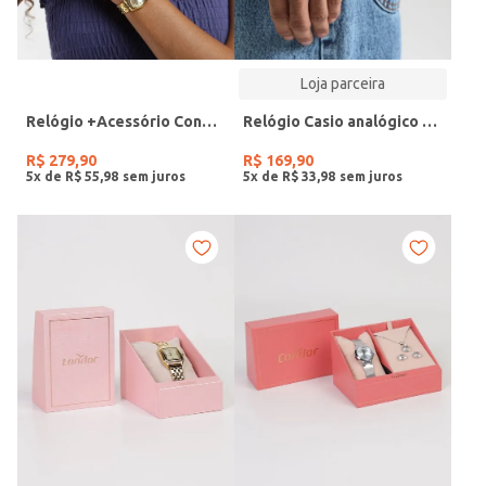
Loja parceira
Relógio +Acessório Condor Feminino DOURADO
Relógio Casio analógico MW-240-4BVDF-SC
R$
279
,
90
R$
169
,
90
5
x de
R$
55
,
98
5
x de
R$
33
,
98