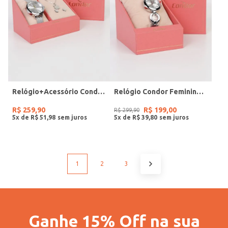
Relógio+Acessório Condor Feminino PRATA
Relógio Condor Feminino PRATA
R$
259
,
90
R$
199
,
00
R$
299
,
90
5
x de
R$
51
,
98
5
x de
R$
39
,
80
1
2
3
Ganhe 15% Off na sua