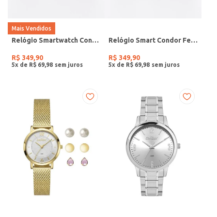
Mais Vendidos
Relógio Smartwatch Condor PRETO
Relógio Smart Condor Feminino ROSE
R$
349
,
90
R$
349
,
90
5
x de
R$
69
,
98
5
x de
R$
69
,
98