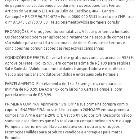
de pagamento válidos enquanto durarem os estoques. Lins Ferrão
Artigos do Vestuário LTDA Rua Júlio de Castilhos, 404 – Centro –
Camaquã – RS CEP 96.780-072 – Fone: 0800 000 5353 Inscrito no CNPJ sob
o nº 87.345.021/0073-00 -
relacionamento@lojaspompeia.com.br
PROMOÇÕES: Promoções não cumulativas. Válidas por tempo limitado.
Os descontos podem ser aplicados diretamente na sacola de compras e
são válidos para uma lista selecionada de itens. Consulte os termos e
condições nas comunicações das respectivas campanhas.
CONDIÇÕES DE FRETE: Garanta frete grátis nas compras acima de R$299.
Aproveite Frete Fixo R$ 9,90 em compras acima de R$ 199 para regiões
Sul e Sudeste. Válido para modalidades transportadora e econômica.
Válido apenas para produtos vendidos e entregues pela Pompéia.
PARCELAMENTO: Parcelamento de 1x a 5x sem juros, com parcela
mínima de R$ 9,99. De 6x a 10x com juros no Cartão Pompéia, com
parcela mínima de R$ 9,99.
PRIMEIRA COMPRA: Aproveite 15% Off na sua primeira compra com o
cupom 15NAPRIMEIRA no site. Use o cupom 20NOAPP em sua primeira
compra no APP e ganhe 20% Off. Válido 01 uso por CPF. Desconto válido
somente para clientes que não realizaram compra online no site ou app
Pompéia anteriormente. Não cumulativo com outras promoções.
Promoções válidas para produtos vendidos e entregues pela marca
Pompéia.