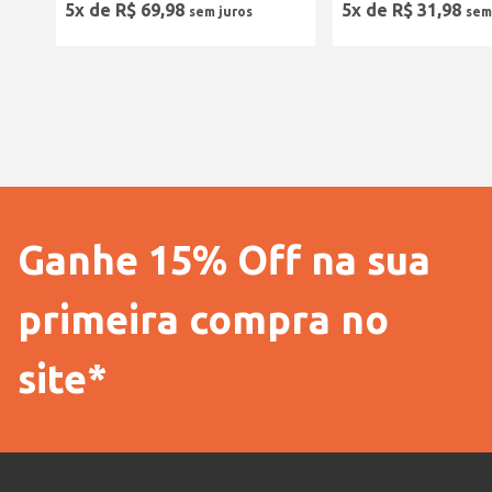
5
x de
R$
69
,
98
5
x de
R$
31
,
98
Ganhe 15% Off na sua
primeira compra no
site*