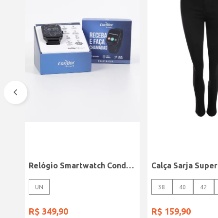
Relógio Smartwatch Condor PRETO
UN
38
40
42
R$
349
,
90
R$
159
,
90