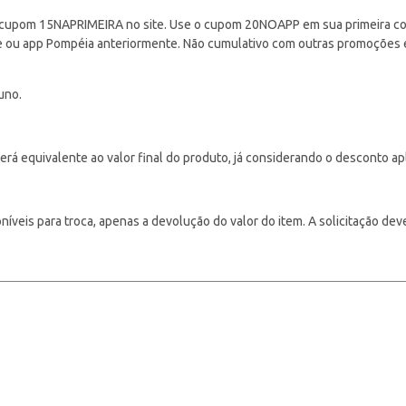
cupom 15NAPRIMEIRA no site. Use o cupom 20NOAPP em sua primeira com
ite ou app Pompéia anteriormente. Não cumulativo com outras promoções
uno.
á equivalente ao valor final do produto, já considerando o desconto ap
veis para troca, apenas a devolução do valor do item. A solicitação deve s