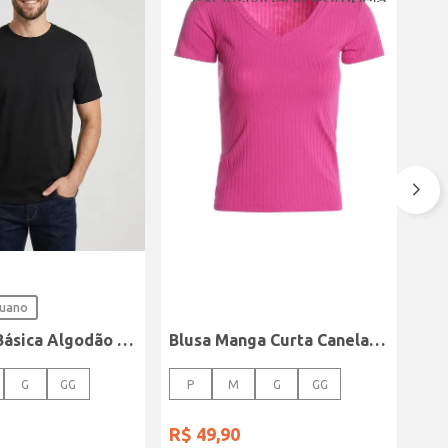
ruano
Camiseta Básica Algodão Peruano Elétron Masculina PRETO
Blusa Manga Curta Canelada Autentique Feminina Rosa
G
GG
P
M
G
GG
R$
49
,
90