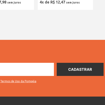
7
,
98
4
x de
R$
12
,
47
s
Termos de Uso da Pompéia