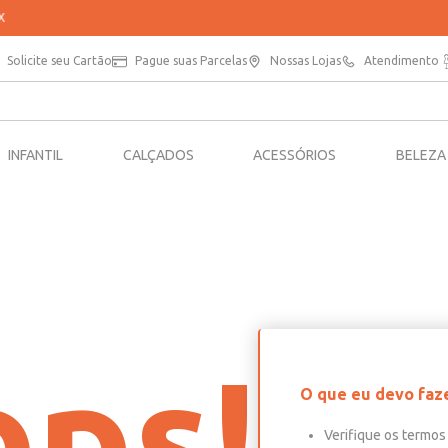
PARCELE SUAS COMPRAS EM ATÉ 5X SEM JUROS*
Solicite seu Cartão
Pague suas Parcelas
Nossas Lojas
Atendimento
INFANTIL
CALÇADOS
ACESSÓRIOS
BELEZA
ps!
O que eu devo faz
Verifique os termos 