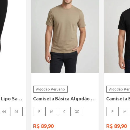
Algodão Peruano
Algodão Pe
Calça Sarja Super Lipo Sawary Feminina Preto
Camiseta Básica Algodão Peruano Elétron Masculina CAQUI
44
46
48
P
M
G
GG
P
M
R$
89
,
90
R$
89
,
90