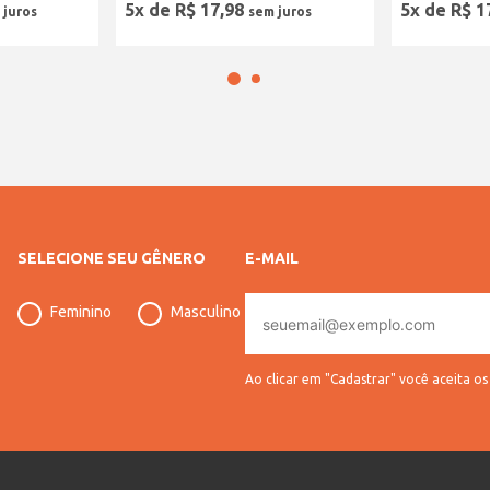
5
x de
R$
17
,
98
5
x de
R$
1
SELECIONE SEU GÊNERO
E-MAIL
E-
Feminino
Masculino
mail
Ao clicar em "Cadastrar" você aceita o