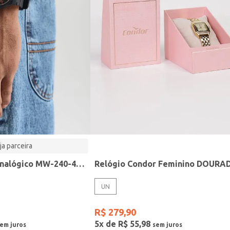
ja parceira
Relógio Casio analógico MW-240-4BVDF-SC
Relógio Condor Feminino DOURA
UN
R$
279
,
90
5
x de
R$
55
,
98