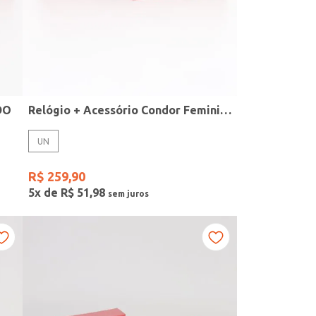
DO
Relógio + Acessório Condor Feminino PRATA
UN
R$
259
,
90
5
x de
R$
51
,
98