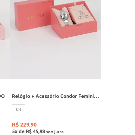
DO
Relógio + Acessório Condor Feminino PRATA
UN
R$
229
,
90
5
x de
R$
45
,
98