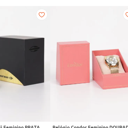
ii Feminino PRATA
Relógio Condor Feminino DOURA