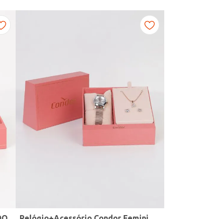
DO
Relógio+Acessório Condor Feminino ROSE