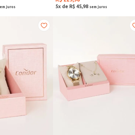
5
x de
R$
45
,
98