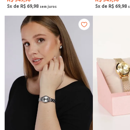
5
x de
R$
69
,
98
5
x de
R$
69
,
98
Fitness