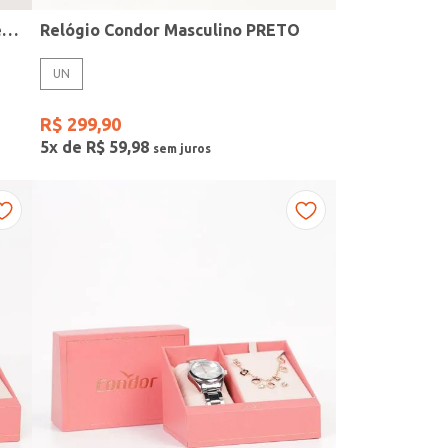
Kit Relógio + Acessório Condor Feminino DOURADO
Relógio Condor Masculino PRETO
UN
R$
299
,
90
5
x de
R$
59
,
98