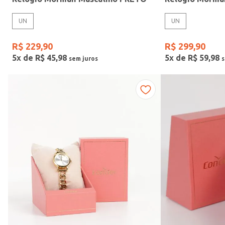
UN
UN
R$
229
,
90
R$
299
,
90
5
x de
R$
45
,
98
5
x de
R$
59
,
98
Faixas de preço
R$ 169,00
–
R$ 390,00