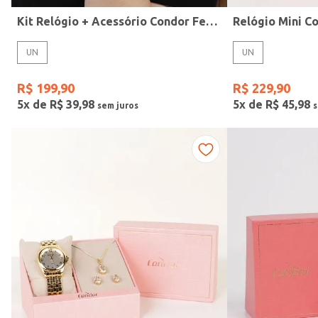
Kit Relógio + Acessório Condor Feminino PRATA
UN
UN
Gênero
R$
199
,
90
R$
229
,
90
5
x de
R$
39
,
98
5
x de
R$
45
,
98