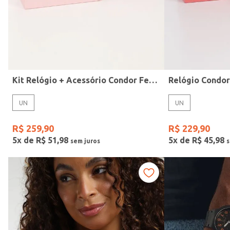
Idade
Kit Relógio + Acessório Condor Feminino DOURADO
Relógio Condo
UN
UN
R$
259
,
90
R$
229
,
90
5
x de
R$
51
,
98
5
x de
R$
45
,
98