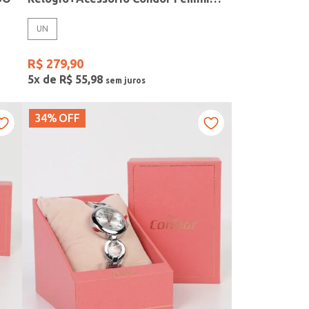
UN
R$
279
,
90
5
x de
R$
55
,
98
34%
OFF