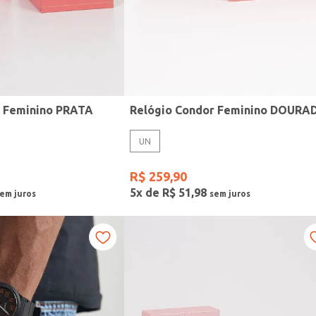
r Feminino PRATA
Relógio Condor Feminino DOURA
UN
R$
259
,
90
5
x de
R$
51
,
98