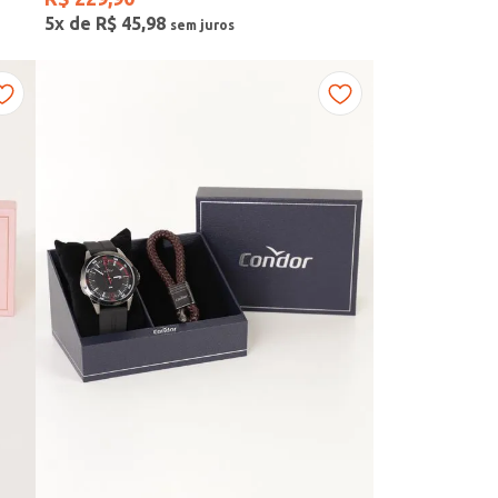
5
x de
R$
45
,
98