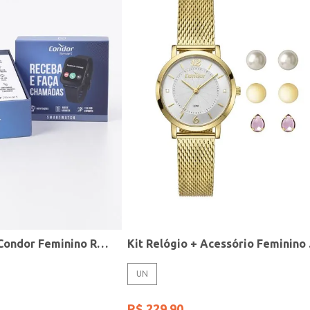
Relógio Smart Condor Feminino ROSE
Kit R
UN
R$
229
,
90