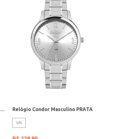
elógio + Acessório Feminino DOURADO
Relógio Condor Masculino PRATA
UN
R$
229
,
90