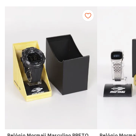
Modelo de Pulseira
Relógio Mormaii Masculino PRETO
Relógio Morma