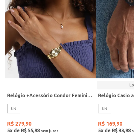
Modelo
Lo
Relógio +Acessório Condor Feminino DOURADO
UN
UN
R$
279
,
90
R$
169
,
90
5
x de
R$
55
,
98
5
x de
R$
33
,
98