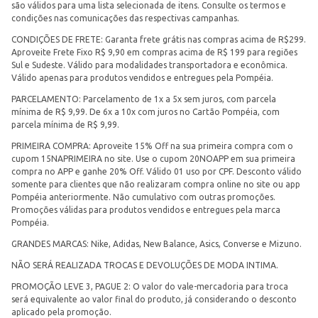
são válidos para uma lista selecionada de itens. Consulte os termos e
condições nas comunicações das respectivas campanhas.
CONDIÇÕES DE FRETE: Garanta frete grátis nas compras acima de R$299.
Aproveite Frete Fixo R$ 9,90 em compras acima de R$ 199 para regiões
Sul e Sudeste. Válido para modalidades transportadora e econômica.
Válido apenas para produtos vendidos e entregues pela Pompéia.
PARCELAMENTO: Parcelamento de 1x a 5x sem juros, com parcela
mínima de R$ 9,99. De 6x a 10x com juros no Cartão Pompéia, com
parcela mínima de R$ 9,99.
PRIMEIRA COMPRA: Aproveite 15% Off na sua primeira compra com o
cupom 15NAPRIMEIRA no site. Use o cupom 20NOAPP em sua primeira
compra no APP e ganhe 20% Off. Válido 01 uso por CPF. Desconto válido
somente para clientes que não realizaram compra online no site ou app
Pompéia anteriormente. Não cumulativo com outras promoções.
Promoções válidas para produtos vendidos e entregues pela marca
Pompéia.
GRANDES MARCAS: Nike, Adidas, New Balance, Asics, Converse e Mizuno.
NÃO SERÁ REALIZADA TROCAS E DEVOLUÇÕES DE MODA INTIMA.
PROMOÇÃO LEVE 3, PAGUE 2: O valor do vale-mercadoria para troca
será equivalente ao valor final do produto, já considerando o desconto
aplicado pela promoção.