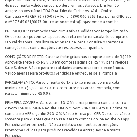
de pagamento válidos enquanto durarem os estoques. Lins Ferrão
Artigos do Vestuário LTDA Rua Júlio de Castilhos, 404 – Centro –
Camaquã – RS CEP 96.780-072 – Fone: 0800 000 5353 Inscrito no CNPJ sob
o nº 87.345.021/0073-00 -
relacionamento@lojaspompeia.com.br
PROMOÇÕES: Promoções não cumulativas. Válidas por tempo limitado.
Os descontos podem ser aplicados diretamente na sacola de compras e
são válidos para uma lista selecionada de itens. Consulte os termos e
condições nas comunicações das respectivas campanhas.
CONDIÇÕES DE FRETE: Garanta frete grátis nas compras acima de R$299.
Aproveite Frete Fixo R$ 9,90 em compras acima de R$ 199 para regiões
Sul e Sudeste. Válido para modalidades transportadora e econômica.
Válido apenas para produtos vendidos e entregues pela Pompéia.
PARCELAMENTO: Parcelamento de 1x a 5x sem juros, com parcela
mínima de R$ 9,99. De 6x a 10x com juros no Cartão Pompéia, com
parcela mínima de R$ 9,99.
PRIMEIRA COMPRA: Aproveite 15% Off na sua primeira compra com o
cupom 15NAPRIMEIRA no site. Use o cupom 20NOAPP em sua primeira
compra no APP e ganhe 20% Off. Válido 01 uso por CPF. Desconto válido
somente para clientes que não realizaram compra online no site ou app
Pompéia anteriormente. Não cumulativo com outras promoções.
Promoções válidas para produtos vendidos e entregues pela marca
Pompéia.