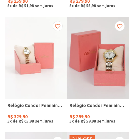
R$
259
,
90
R$
279
,
90
5
x de
R$
51
,
98
5
x de
R$
55
,
98
Relógio Condor Feminino DOURADO
Relógio Condor Feminino DOURADO
R$
329
,
90
R$
299
,
90
5
x de
R$
65
,
98
5
x de
R$
59
,
98