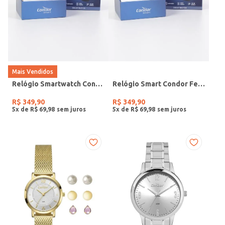
Mais Vendidos
Relógio Smartwatch Condor PRETO
Relógio Smart Condor Feminino ROSE
R$
349
,
90
R$
349
,
90
5
x de
R$
69
,
98
5
x de
R$
69
,
98