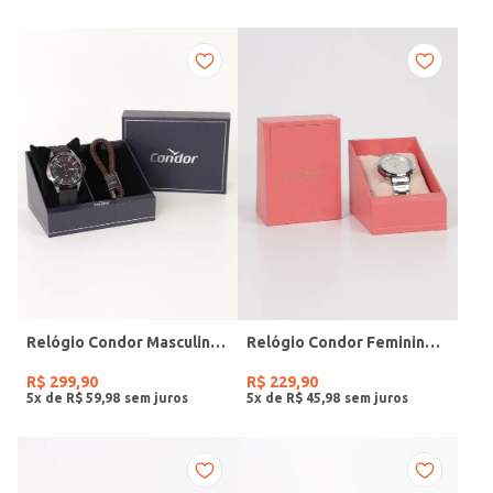
Relógio Condor Masculino PRETO
Relógio Condor Feminino PRATA
R$
299
,
90
R$
229
,
90
5
x de
R$
59
,
98
5
x de
R$
45
,
98