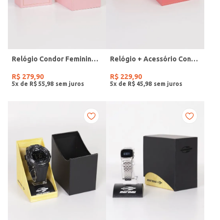
Relógio Condor Feminino DOURADO
Relógio + Acessório Condor Feminino PRATA
R$
279
,
90
R$
229
,
90
5
x de
R$
55
,
98
5
x de
R$
45
,
98