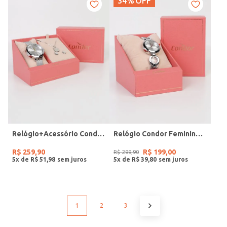
34%
OFF
Relógio+Acessório Condor Feminino PRATA
Relógio Condor Feminino PRATA
R$
259
,
90
R$
199
,
00
R$
299
,
90
5
x de
R$
51
,
98
5
x de
R$
39
,
80
1
2
3