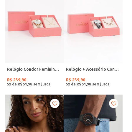
Relógio Condor Feminino DOURADO
Relógio + Acessório Condor Feminino PRATA
R$
259
,
90
R$
259
,
90
5
x de
R$
51
,
98
5
x de
R$
51
,
98