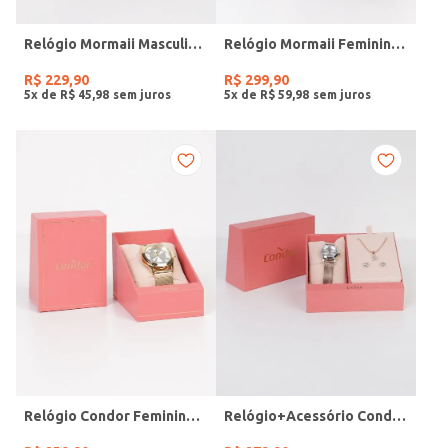
Relógio Mormaii Masculino PRETO
Relógio Mormaii Feminino PRATA
R$
229
,
90
R$
299
,
90
5
x de
R$
45
,
98
5
x de
R$
59
,
98
Relógio Condor Feminino DOURADO
Relógio+Acessório Condor Feminino ROSE