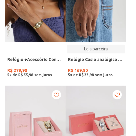
Loja parceira
Relógio +Acessório Condor Feminino DOURADO
Relógio Casio analógico MW-240-4BVDF-SC
R$
279
,
90
R$
169
,
90
5
x de
R$
55
,
98
5
x de
R$
33
,
98