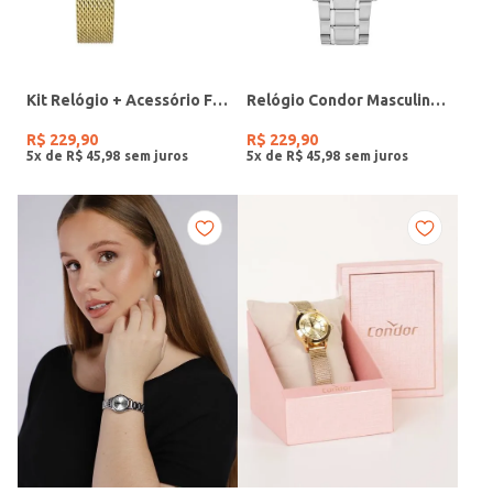
Kit Relógio + Acessório Feminino DOURADO
Relógio Condor Masculino PRATA
R$
229
,
90
R$
229
,
90
5
x de
R$
45
,
98
5
x de
R$
45
,
98