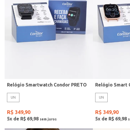
Mormaii
Preto
UN
Casio
Estilo
Rose
Gang
Vermelho
Relógio Smartwatch Condor PRETO
UN
UN
R$
349
,
90
R$
349
,
90
5
x de
R$
69
,
98
5
x de
R$
69
,
98