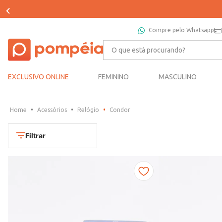
Compre pelo Whatsapp
O que está procurando?
EXCLUSIVO ONLINE
FEMININO
MASCULINO
Acessórios
Relógio
Condor
Filtrar
Cores
Dourado
Marca
Marrom
CONDOR
Prata
TAMANHO