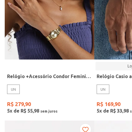
Modelo
Lo
Relógio +Acessório Condor Feminino DOURADO
UN
UN
R$
279
,
90
R$
169
,
90
5
x de
R$
55
,
98
5
x de
R$
33
,
98