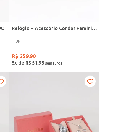
DO
Relógio + Acessório Condor Feminino PRATA
UN
R$
259
,
90
5
x de
R$
51
,
98