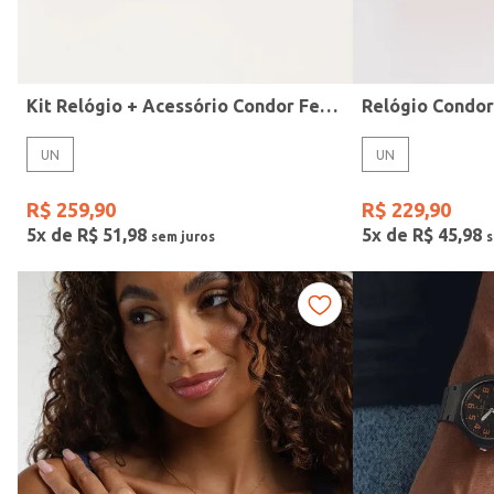
Idade
Kit Relógio + Acessório Condor Feminino DOURADO
Relógio Condo
UN
UN
R$
259
,
90
R$
229
,
90
5
x de
R$
51
,
98
5
x de
R$
45
,
98