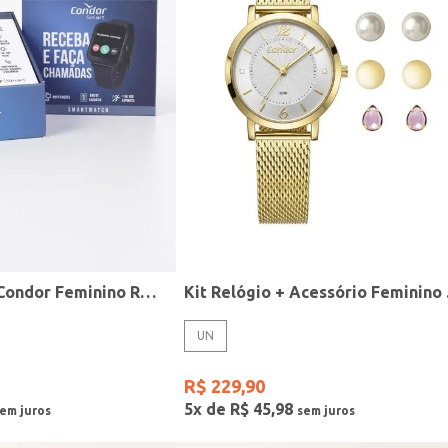
Relógio Smart Condor Feminino ROSE
Kit R
UN
R$
229
,
90
5
x de
R$
45
,
98