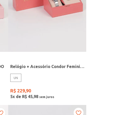
DO
Relógio + Acessório Condor Feminino PRATA
UN
R$
229
,
90
5
x de
R$
45
,
98