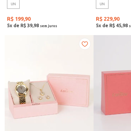
UN
UN
Gênero
R$
199
,
90
R$
229
,
90
5
x de
R$
39
,
98
5
x de
R$
45
,
98