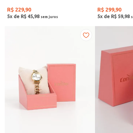
R$
229
,
90
R$
299
,
90
5
x de
R$
45
,
98
5
x de
R$
59
,
98
Faixas de preço
R$ 169,00
–
R$ 390,00