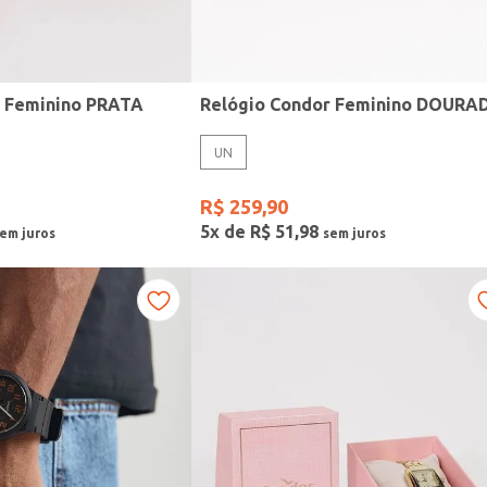
r Feminino PRATA
Relógio Condor Feminino DOURA
UN
R$
259
,
90
5
x de
R$
51
,
98