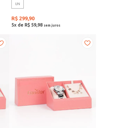
UN
R$
299
,
90
5
x de
R$
59
,
98