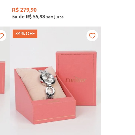
R$
279
,
90
5
x de
R$
55
,
98
34%
OFF