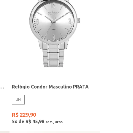
elógio + Acessório Feminino DOURADO
Relógio Condor Masculino PRATA
UN
R$
229
,
90
5
x de
R$
45
,
98