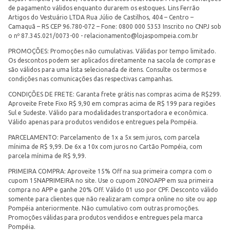
de pagamento válidos enquanto durarem os estoques. Lins Ferrão
Artigos do Vestuário LTDA Rua Júlio de Castilhos, 404 – Centro –
Camaquã – RS CEP 96.780-072 – Fone: 0800 000 5353 Inscrito no CNPJ sob
o nº 87.345.021/0073-00 -
relacionamento@lojaspompeia.com.br
PROMOÇÕES: Promoções não cumulativas. Válidas por tempo limitado.
Os descontos podem ser aplicados diretamente na sacola de compras e
são válidos para uma lista selecionada de itens. Consulte os termos e
condições nas comunicações das respectivas campanhas.
CONDIÇÕES DE FRETE: Garanta frete grátis nas compras acima de R$299.
Aproveite Frete Fixo R$ 9,90 em compras acima de R$ 199 para regiões
Sul e Sudeste. Válido para modalidades transportadora e econômica.
Válido apenas para produtos vendidos e entregues pela Pompéia.
PARCELAMENTO: Parcelamento de 1x a 5x sem juros, com parcela
mínima de R$ 9,99. De 6x a 10x com juros no Cartão Pompéia, com
parcela mínima de R$ 9,99.
PRIMEIRA COMPRA: Aproveite 15% Off na sua primeira compra com o
cupom 15NAPRIMEIRA no site. Use o cupom 20NOAPP em sua primeira
compra no APP e ganhe 20% Off. Válido 01 uso por CPF. Desconto válido
somente para clientes que não realizaram compra online no site ou app
Pompéia anteriormente. Não cumulativo com outras promoções.
Promoções válidas para produtos vendidos e entregues pela marca
Pompéia.