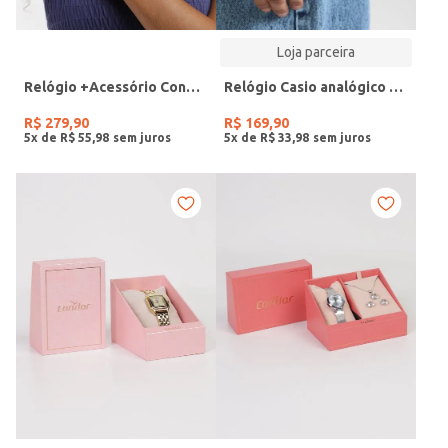
Loja parceira
Relógio +Acessório Condor Feminino DOURADO
Relógio Casio analógico MW-240-4BVDF-SC
R$
279
,
90
R$
169
,
90
5
x de
R$
55
,
98
5
x de
R$
33
,
98