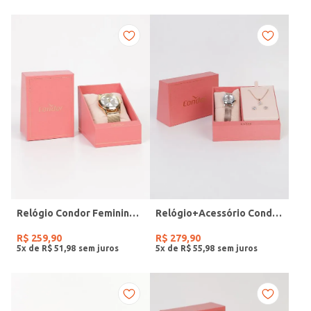
Relógio Condor Feminino DOURADO
Relógio+Acessório Condor Feminino ROSE
R$
259
,
90
R$
279
,
90
5
x de
R$
51
,
98
5
x de
R$
55
,
98