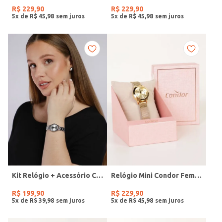
R$
229
,
90
R$
229
,
90
5
x de
R$
45
,
98
5
x de
R$
45
,
98
Kit Relógio + Acessório Condor Feminino PRATA
Relógio Mini Condor Feminino DOURADO
R$
199
,
90
R$
229
,
90
5
x de
R$
39
,
98
5
x de
R$
45
,
98