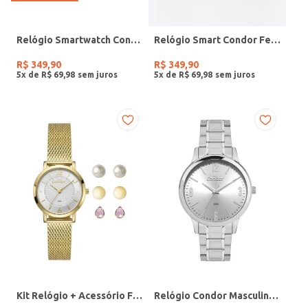
Relógio Smartwatch Condor PRETO
Relógio Smart Condor Feminino ROSE
R$
349
,
90
R$
349
,
90
5
x de
R$
69
,
98
5
x de
R$
69
,
98
Kit Relógio + Acessório Feminino DOURADO
Relógio Condor Masculino PRATA