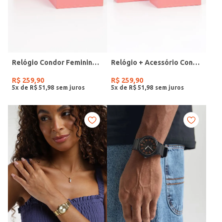
Relógio Condor Feminino DOURADO
Relógio + Acessório Condor Feminino PRATA
R$
259
,
90
R$
259
,
90
5
x de
R$
51
,
98
5
x de
R$
51
,
98