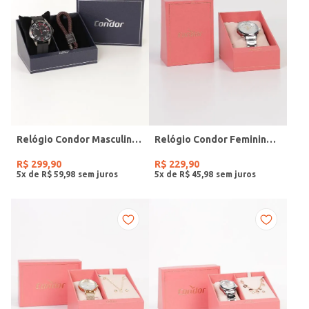
Relógio Condor Masculino PRETO
Relógio Condor Feminino PRATA
R$
299
,
90
R$
229
,
90
5
x de
R$
59
,
98
5
x de
R$
45
,
98