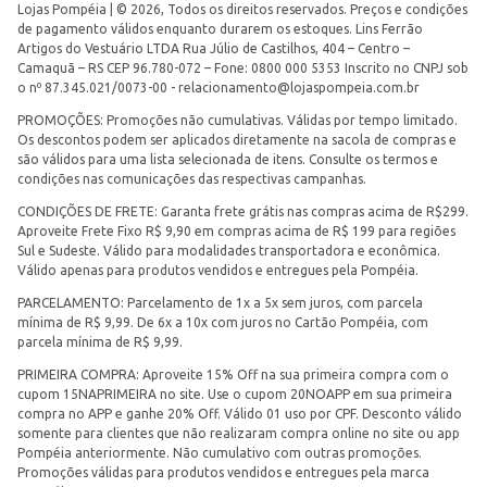
Lojas Pompéia | © 2026, Todos os direitos reservados. Preços e condições
de pagamento válidos enquanto durarem os estoques. Lins Ferrão
Artigos do Vestuário LTDA Rua Júlio de Castilhos, 404 – Centro –
Camaquã – RS CEP 96.780-072 – Fone: 0800 000 5353 Inscrito no CNPJ sob
o nº 87.345.021/0073-00 -
relacionamento@lojaspompeia.com.br
PROMOÇÕES: Promoções não cumulativas. Válidas por tempo limitado.
Os descontos podem ser aplicados diretamente na sacola de compras e
são válidos para uma lista selecionada de itens. Consulte os termos e
condições nas comunicações das respectivas campanhas.
CONDIÇÕES DE FRETE: Garanta frete grátis nas compras acima de R$299.
Aproveite Frete Fixo R$ 9,90 em compras acima de R$ 199 para regiões
Sul e Sudeste. Válido para modalidades transportadora e econômica.
Válido apenas para produtos vendidos e entregues pela Pompéia.
PARCELAMENTO: Parcelamento de 1x a 5x sem juros, com parcela
mínima de R$ 9,99. De 6x a 10x com juros no Cartão Pompéia, com
parcela mínima de R$ 9,99.
PRIMEIRA COMPRA: Aproveite 15% Off na sua primeira compra com o
cupom 15NAPRIMEIRA no site. Use o cupom 20NOAPP em sua primeira
compra no APP e ganhe 20% Off. Válido 01 uso por CPF. Desconto válido
somente para clientes que não realizaram compra online no site ou app
Pompéia anteriormente. Não cumulativo com outras promoções.
Promoções válidas para produtos vendidos e entregues pela marca