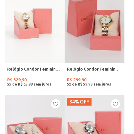
Relógio Condor Feminino DOURADO
Relógio Condor Feminino DOURADO
R$
329
,
90
R$
299
,
90
5
x de
R$
65
,
98
5
x de
R$
59
,
98
34%
OFF