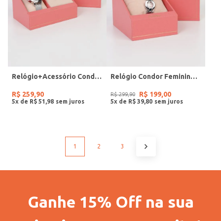
Relógio+Acessório Condor Feminino PRATA
Relógio Condor Feminino PRATA
R$
259
,
90
R$
199
,
00
R$
299
,
90
5
x de
R$
51
,
98
5
x de
R$
39
,
80
1
2
3
Ganhe 15% Off na sua