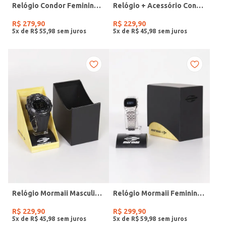
Relógio Condor Feminino DOURADO
Relógio + Acessório Condor Feminino PRATA
R$
279
,
90
R$
229
,
90
5
x de
R$
55
,
98
5
x de
R$
45
,
98
Relógio Mormaii Masculino PRETO
Relógio Mormaii Feminino PRATA
R$
229
,
90
R$
299
,
90
5
x de
R$
45
,
98
5
x de
R$
59
,
98