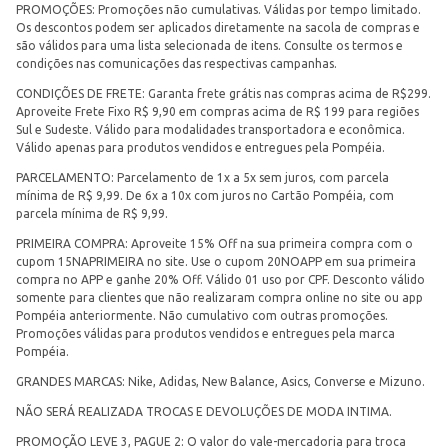
PROMOÇÕES: Promoções não cumulativas. Válidas por tempo limitado.
Os descontos podem ser aplicados diretamente na sacola de compras e
são válidos para uma lista selecionada de itens. Consulte os termos e
condições nas comunicações das respectivas campanhas.
CONDIÇÕES DE FRETE: Garanta frete grátis nas compras acima de R$299.
Aproveite Frete Fixo R$ 9,90 em compras acima de R$ 199 para regiões
Sul e Sudeste. Válido para modalidades transportadora e econômica.
Válido apenas para produtos vendidos e entregues pela Pompéia.
PARCELAMENTO: Parcelamento de 1x a 5x sem juros, com parcela
mínima de R$ 9,99. De 6x a 10x com juros no Cartão Pompéia, com
parcela mínima de R$ 9,99.
PRIMEIRA COMPRA: Aproveite 15% Off na sua primeira compra com o
cupom 15NAPRIMEIRA no site. Use o cupom 20NOAPP em sua primeira
compra no APP e ganhe 20% Off. Válido 01 uso por CPF. Desconto válido
somente para clientes que não realizaram compra online no site ou app
Pompéia anteriormente. Não cumulativo com outras promoções.
Promoções válidas para produtos vendidos e entregues pela marca
Pompéia.
GRANDES MARCAS: Nike, Adidas, New Balance, Asics, Converse e Mizuno.
NÃO SERÁ REALIZADA TROCAS E DEVOLUÇÕES DE MODA INTIMA.
PROMOÇÃO LEVE 3, PAGUE 2: O valor do vale-mercadoria para troca