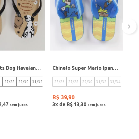
Chinelo Pets Dog Havaianas Juvenil Para Menino- MARROM/PRETO
Chinelo Super Mario Ipanema Infantil Para Menino- AZUL/AMARELO
6
27/28
29/30
31/32
25/26
27/28
29/30
31/32
33/34
35
R$
39
,
90
2
,
47
3
x de
R$
13
,
30