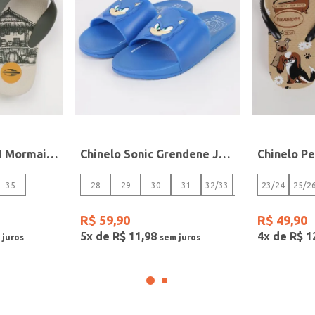
Chinelo Tropical II Mormaii Juvenil Para Menino- BEGE/VERDE
Chinelo Sonic Grendene Juvenil Para Menino - AZUL
35
28
29
30
31
32/33
34
23/24
25/2
R$
59
,
90
R$
49
,
90
5
x de
R$
11
,
98
4
x de
R$
1