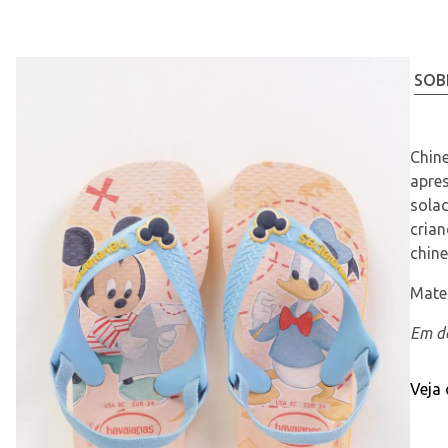
SOB
Chine
apres
solad
crian
chine
Mater
Em de
Veja