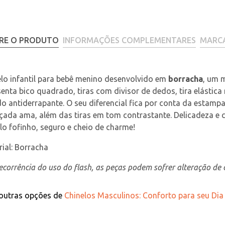
RE O PRODUTO
INFORMAÇÕES COMPLEMENTARES
MARC
lo infantil para bebê menino desenvolvido em 
borracha
, um m
enta bico quadrado, tiras com divisor de dedos, tira elástic
o antiderrapante. O seu diferencial fica por conta da estam
çada ama, além das tiras em tom contrastante. Delicadeza e 
lo fofinho, seguro e cheio de charme!
ial: Borracha
corrência do uso do flash, as peças podem sofrer alteração de c
 outras opções de
Chinelos Masculinos: Conforto para seu Dia a