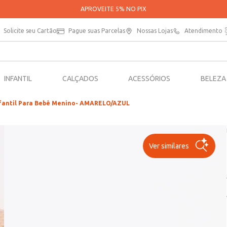
PARCELE SUAS COMPRAS EM ATÉ 5X SEM JUROS*
Solicite seu Cartão
Pague suas Parcelas
Nossas Lojas
Atendimento
INFANTIL
CALÇADOS
ACESSÓRIOS
BELEZA
Infantil Para Bebê Menino- AMARELO/AZUL
Ver similares