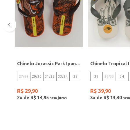
Chinelo Jurassic Park Ipanema Juvenil Para Menino- LARANJA/MARROM
27/28
29/30
31/32
33/34
35
36
31
32/33
34
R$
29
,
90
R$
39
,
90
2
x de
R$
14
,
95
3
x de
R$
13
,
30