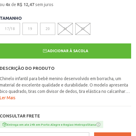
ou
4
x
de
R$
12,47
sem juros
TAMANHO
17/18
19
20
21
22
ADICIONAR À SACOLA
DESCRIÇÃO DO PRODUTO
Chinelo infantil para bebê menino desenvolvido em borracha, um
material de excelente qualidade e durabilidade. O modelo apresenta
bico quadrado, tiras com divisor de dedos, tira elástica no calcanhar
que garante mais segurança ao caminhar e solado antiderrapante. O
Ler Mais
seu diferencial fica por conta da estampa na palmilha dos
personagens Mickey e Pato Donald que a criançada ama, além das
CONSULTAR FRETE
tiras em tom contrastante. Delicadeza e conforto para os primeiros
passinhos do seu bebê, um chinelo fofinho, seguro e cheio de
Entrega em ate 24h em Porto Alegre e Regiao Metropolitana
charme!\n\nMaterial: Borracha