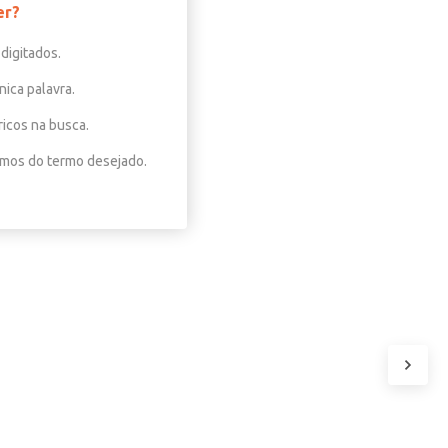
er?
digitados.
nica palavra.
ricos na busca.
nimos do termo desejado.