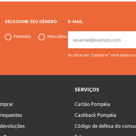
SELECIONE SEU GÊNERO
E-MAIL
E-
Feminino
Masculino
mail
Ao clicar em "Cadastrar" você aceita o
SERVIÇOS
mprar
Cartão Pompéia
frequentes
Cashback Pompéia
 devoluções
Código de defesa do cons