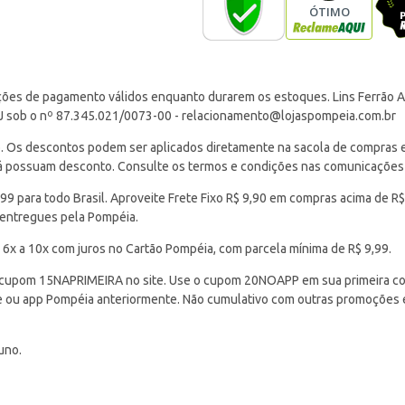
ções de pagamento válidos enquanto durarem os estoques. Lins Ferrão Ar
J sob o nº 87.345.021/0073-00 -
relacionamento@lojaspompeia.com.br
Os descontos podem ser aplicados diretamente na sacola de compras e s
 já possuam desconto. Consulte os termos e condições nas comunicações
 para todo Brasil. Aproveite Frete Fixo R$ 9,90 em compras acima de R$
 entregues pela Pompéia.
 6x a 10x com juros no Cartão Pompéia, com parcela mínima de R$ 9,99.
cupom 15NAPRIMEIRA no site. Use o cupom 20NOAPP em sua primeira com
ite ou app Pompéia anteriormente. Não cumulativo com outras promoções
uno.