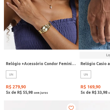
Modelo
Lo
Relógio +Acessório Condor Feminino DOURADO
UN
UN
R$
279
,
90
R$
169
,
90
5
x de
R$
55
,
98
5
x de
R$
33
,
98