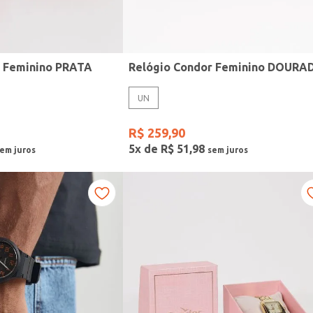
r Feminino PRATA
Relógio Condor Feminino DOURA
UN
R$
259
,
90
5
x de
R$
51
,
98