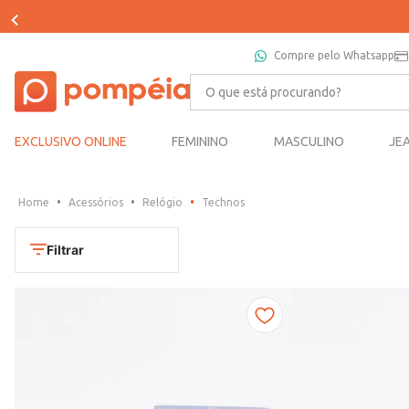
Compre pelo Whatsapp
O que está procurando?
EXCLUSIVO ONLINE
FEMININO
MASCULINO
JE
Acessórios
Relógio
Technos
Filtrar
Cores
Dourado
Marca
Marrom
CONDOR
Prata
TAMANHO