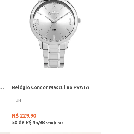
elógio + Acessório Feminino DOURADO
Relógio Condor Masculino PRATA
UN
R$
229
,
90
5
x de
R$
45
,
98