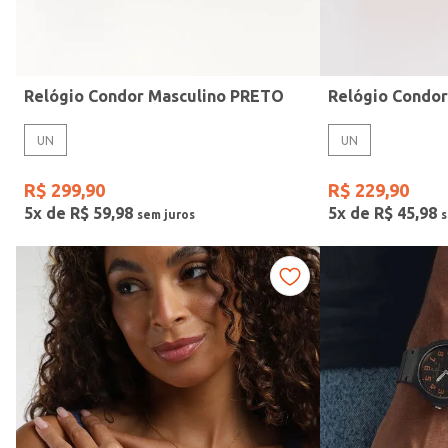
Idade
Relógio Condor Masculino PRETO
Relógio Condo
UN
UN
R$
299
,
90
R$
229
,
90
5
x de
R$
59
,
98
5
x de
R$
45
,
98