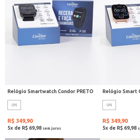
Mormaii
Preto
UN
Casio
Estilo
Rose
Gang
Vermelho
Relógio Smartwatch Condor PRETO
UN
UN
R$
349
,
90
R$
349
,
90
5
x de
R$
69
,
98
5
x de
R$
69
,
98