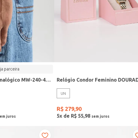
ja parceira
Relógio Casio analógico MW-240-4BVDF-SC
Relógio Condor Feminino DOURA
UN
R$
279
,
90
5
x de
R$
55
,
98