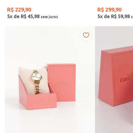
R$
229
,
90
R$
299
,
90
5
x de
R$
45
,
98
5
x de
R$
59
,
98
Vendido Por