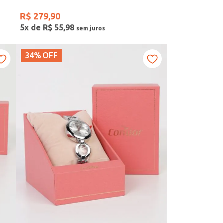
R$
279
,
90
5
x de
R$
55
,
98
34%
OFF