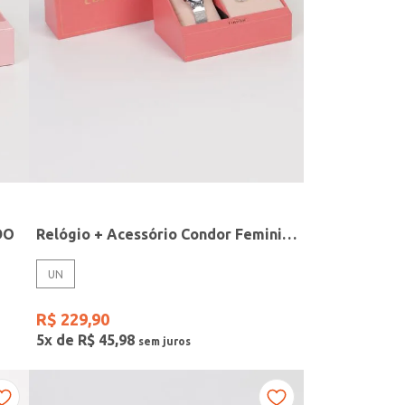
DO
Relógio + Acessório Condor Feminino PRATA
UN
R$
229
,
90
5
x de
R$
45
,
98