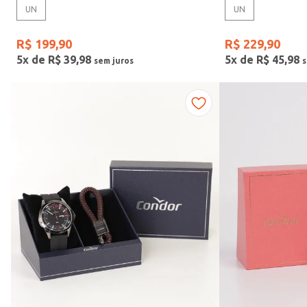
UN
UN
Gênero
R$
199
,
90
R$
229
,
90
5
x de
R$
39
,
98
5
x de
R$
45
,
98