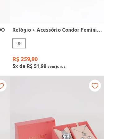
DO
Relógio + Acessório Condor Feminino PRATA
UN
R$
259
,
90
5
x de
R$
51
,
98