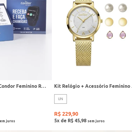
Relógio Smart Condor Feminino ROSE
Kit R
UN
R$
229
,
90
5
x de
R$
45
,
98