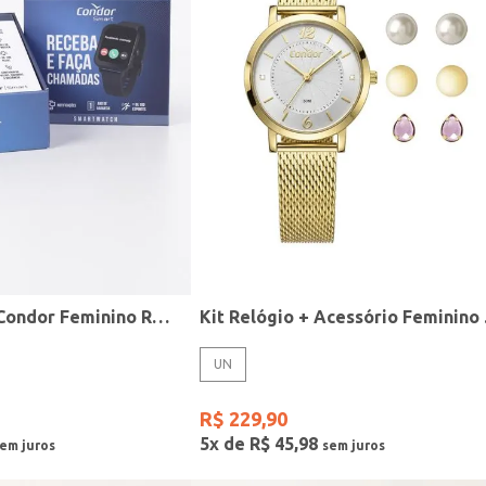
Relógio Smart Condor Feminino ROSE
Kit R
UN
R$
229
,
90
5
x de
R$
45
,
98