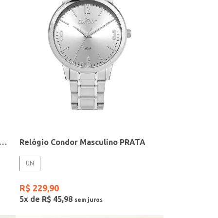
elógio + Acessório Feminino DOURADO
Relógio Condor Masculino PRATA
UN
R$
229
,
90
5
x de
R$
45
,
98