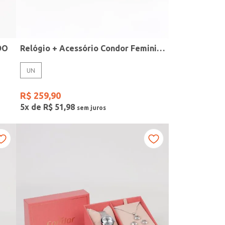
DO
Relógio + Acessório Condor Feminino PRATA
UN
R$
259
,
90
5
x de
R$
51
,
98