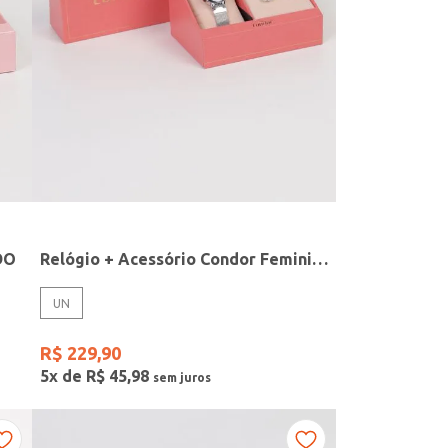
DO
Relógio + Acessório Condor Feminino PRATA
UN
R$
229
,
90
5
x de
R$
45
,
98