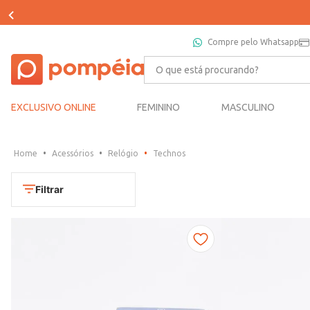
Compre pelo Whatsapp
O que está procurando?
EXCLUSIVO ONLINE
FEMININO
MASCULINO
Acessórios
Relógio
Technos
Filtrar
Cores
Dourado
Marca
Marrom
CONDOR
Prata
TAMANHO