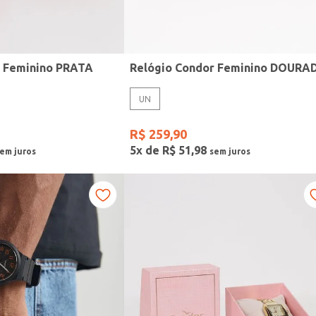
r Feminino PRATA
Relógio Condor Feminino DOURA
UN
R$
259
,
90
5
x de
R$
51
,
98