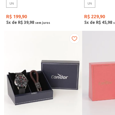
UN
UN
Gênero
R$
199
,
90
R$
229
,
90
5
x de
R$
39
,
98
5
x de
R$
45
,
98