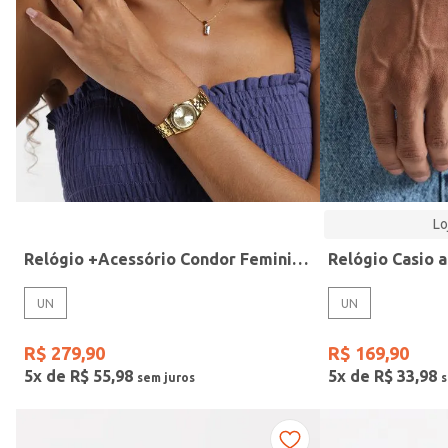
Modelo
Lo
Relógio +Acessório Condor Feminino DOURADO
UN
UN
R$
279
,
90
R$
169
,
90
5
x de
R$
55
,
98
5
x de
R$
33
,
98