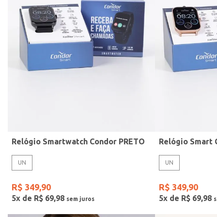
Mormaii
Preto
UN
Casio
Estilo
Rose
Gang
Vermelho
Relógio Smartwatch Condor PRETO
UN
UN
R$
349
,
90
R$
349
,
90
5
x de
R$
69
,
98
5
x de
R$
69
,
98