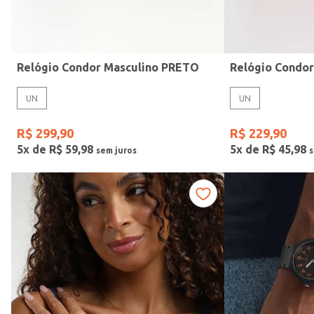
Idade
Relógio Condor Masculino PRETO
Relógio Condo
UN
UN
R$
299
,
90
R$
229
,
90
5
x de
R$
59
,
98
5
x de
R$
45
,
98