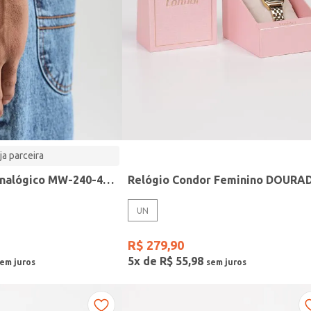
ja parceira
Relógio Casio analógico MW-240-4BVDF-SC
Relógio Condor Feminino DOURA
UN
R$
279
,
90
5
x de
R$
55
,
98