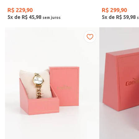
R$
229
,
90
R$
299
,
90
5
x de
R$
45
,
98
5
x de
R$
59
,
98
Faixas de preço
R$ 169,00
–
R$ 390,00