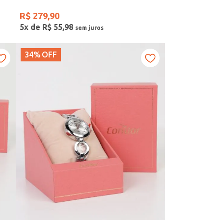
R$
279
,
90
5
x de
R$
55
,
98
34%
OFF