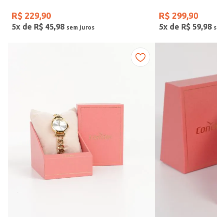
R$
229
,
90
R$
299
,
90
5
x de
R$
45
,
98
5
x de
R$
59
,
98
Faixas de preço
R$ 169,00
–
R$ 390,00