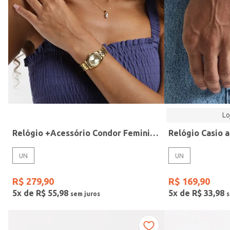
Modelo
Lo
Relógio +Acessório Condor Feminino DOURADO
UN
UN
R$
279
,
90
R$
169
,
90
5
x de
R$
55
,
98
5
x de
R$
33
,
98