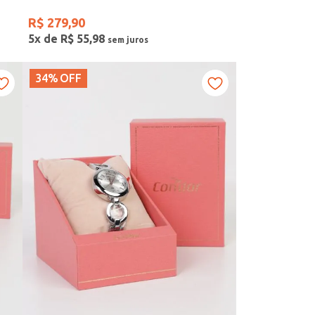
R$
279
,
90
5
x de
R$
55
,
98
34%
OFF