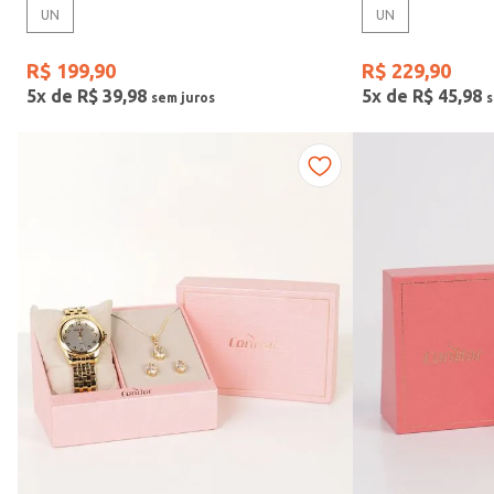
UN
UN
Gênero
R$
199
,
90
R$
229
,
90
5
x de
R$
39
,
98
5
x de
R$
45
,
98