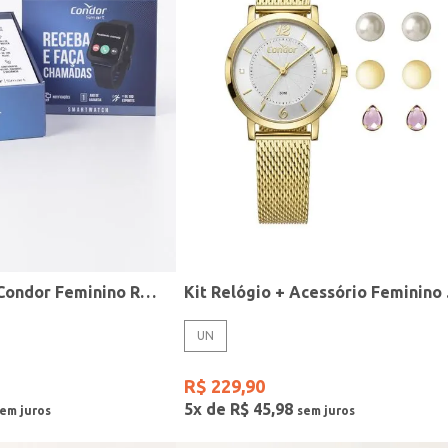
Relógio Smart Condor Feminino ROSE
Kit R
UN
R$
229
,
90
5
x de
R$
45
,
98