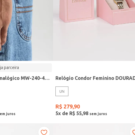
ja parceira
Relógio Casio analógico MW-240-4BVDF-SC
Relógio Condor Feminino DOURA
UN
R$
279
,
90
5
x de
R$
55
,
98