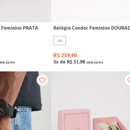
r Feminino PRATA
Relógio Condor Feminino DOURA
UN
R$
259
,
90
5
x de
R$
51
,
98