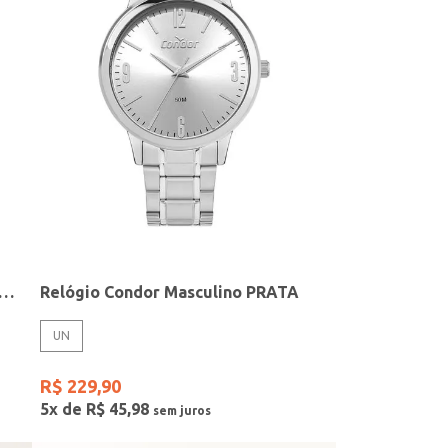
elógio + Acessório Feminino DOURADO
Relógio Condor Masculino PRATA
UN
R$
229
,
90
5
x de
R$
45
,
98