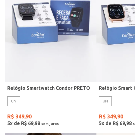
Mormaii
Preto
UN
Casio
Estilo
Rose
Gang
Vermelho
Relógio Smartwatch Condor PRETO
UN
UN
R$
349
,
90
R$
349
,
90
5
x de
R$
69
,
98
5
x de
R$
69
,
98