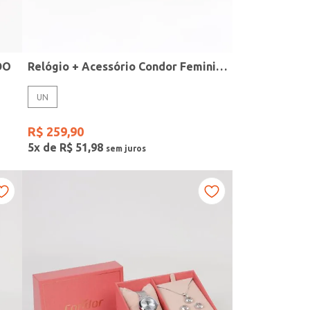
DO
Relógio + Acessório Condor Feminino PRATA
UN
R$
259
,
90
5
x de
R$
51
,
98