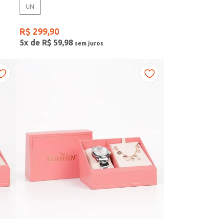
UN
R$
299
,
90
5
x de
R$
59
,
98