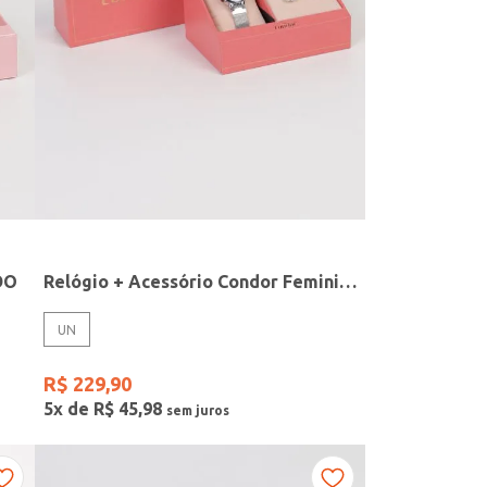
DO
Relógio + Acessório Condor Feminino PRATA
UN
R$
229
,
90
5
x de
R$
45
,
98