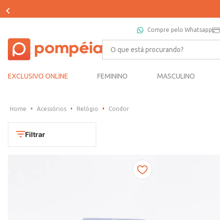
Compre pelo Whatsapp
O que está procurando?
EXCLUSIVO ONLINE
FEMININO
MASCULINO
Acessórios
Relógio
Condor
Filtrar
Cores
Dourado
Marca
Marrom
CONDOR
Prata
TAMANHO