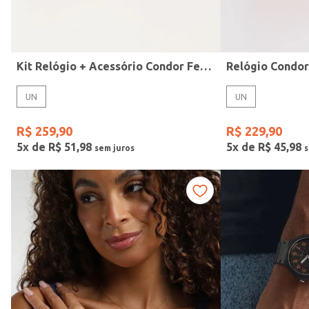
Idade
Kit Relógio + Acessório Condor Feminino DOURADO
Relógio Condo
UN
UN
R$
259
,
90
R$
229
,
90
5
x de
R$
51
,
98
5
x de
R$
45
,
98