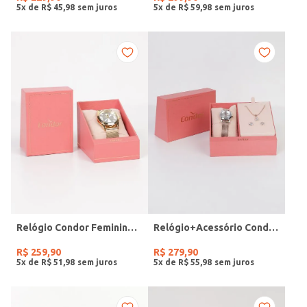
5
x de
R$
45
,
98
5
x de
R$
59
,
98
Relógio Condor Feminino DOURADO
Relógio+Acessório Condor Feminino ROSE
R$
259
,
90
R$
279
,
90
5
x de
R$
51
,
98
5
x de
R$
55
,
98