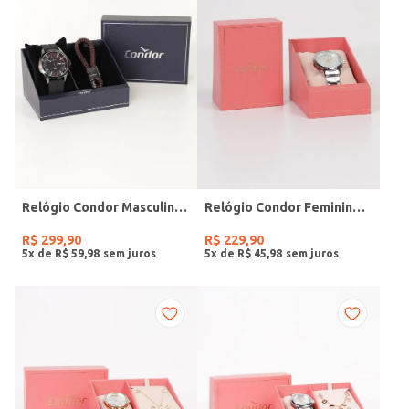
Relógio Condor Masculino PRETO
Relógio Condor Feminino PRATA
R$
299
,
90
R$
229
,
90
5
x de
R$
59
,
98
5
x de
R$
45
,
98