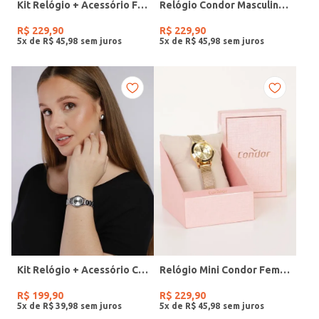
Kit Relógio + Acessório Feminino DOURADO
Relógio Condor Masculino PRATA
R$
229
,
90
R$
229
,
90
5
x de
R$
45
,
98
5
x de
R$
45
,
98
Kit Relógio + Acessório Condor Feminino PRATA
Relógio Mini Condor Feminino DOURADO
R$
199
,
90
R$
229
,
90
5
x de
R$
39
,
98
5
x de
R$
45
,
98