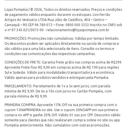
Lojas Pompéia | © 2026, Todos os direitos reservados. Preços e condições
de pagamento válidos enquanto durarem os estoques. Lins Ferrão
Artigos do Vestuário LTDA Rua Júlio de Castilhos, 404 – Centro –
Camaquã – RS CEP 96.780-072 – Fone: 0800 000 5353 Inscrito no CNPJ sob
o nº 87.345.021/0073-00 -
relacionamento@lojaspompeia.com.br
PROMOÇÕES: Promoções não cumulativas. Válidas por tempo limitado.
Os descontos podem ser aplicados diretamente na sacola de compras e
são válidos para uma lista selecionada de itens. Consulte os termos e
condições nas comunicações das respectivas campanhas.
CONDIÇÕES DE FRETE: Garanta frete grátis nas compras acima de R$299.
Aproveite Frete Fixo R$ 9,90 em compras acima de R$ 199 para regiões
Sul e Sudeste. Válido para modalidades transportadora e econômica.
Válido apenas para produtos vendidos e entregues pela Pompéia.
PARCELAMENTO: Parcelamento de 1x a 5x sem juros, com parcela
mínima de R$ 9,99. De 6x a 10x com juros no Cartão Pompéia, com
parcela mínima de R$ 9,99.
PRIMEIRA COMPRA: Aproveite 15% Off na sua primeira compra com o
cupom 15NAPRIMEIRA no site. Use o cupom 20NOAPP em sua primeira
compra no APP e ganhe 20% Off. Válido 01 uso por CPF. Desconto válido
somente para clientes que não realizaram compra online no site ou app
Pompéia anteriormente. Não cumulativo com outras promoções.