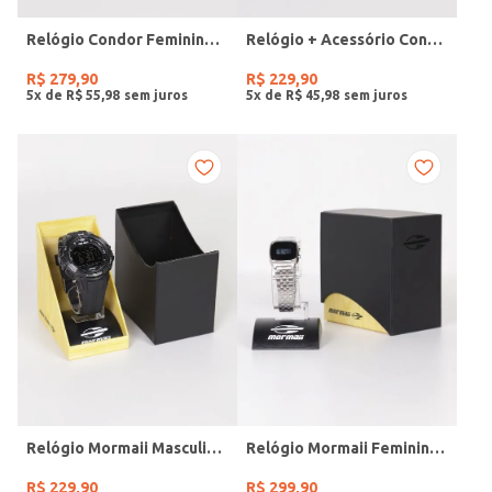
Relógio Condor Feminino DOURADO
Relógio + Acessório Condor Feminino PRATA
R$
279
,
90
R$
229
,
90
5
x de
R$
55
,
98
5
x de
R$
45
,
98
Relógio Mormaii Masculino PRETO
Relógio Mormaii Feminino PRATA
R$
229
,
90
R$
299
,
90