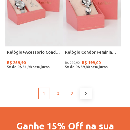
Relógio+Acessório Condor Feminino PRATA
Relógio Condor Feminino PRATA
R$
259
,
90
R$
199
,
00
R$
299
,
90
5
x de
R$
51
,
98
5
x de
R$
39
,
80
1
2
3
Ganhe 15% Off na sua