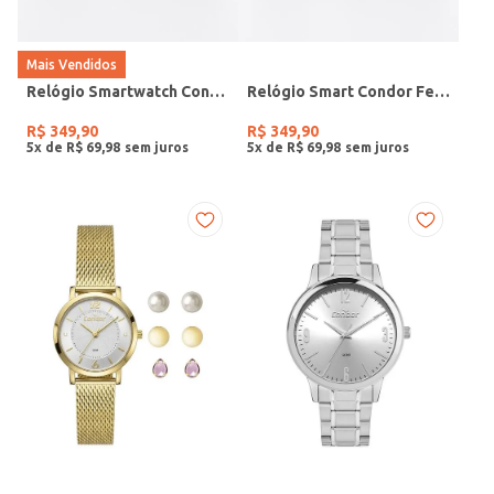
Mais Vendidos
Relógio Smartwatch Condor PRETO
Relógio Smart Condor Feminino ROSE
R$
349
,
90
R$
349
,
90
5
x de
R$
69
,
98
5
x de
R$
69
,
98