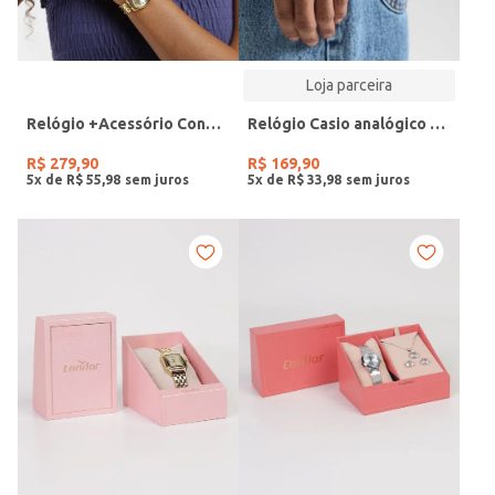
Loja parceira
Relógio +Acessório Condor Feminino DOURADO
Relógio Casio analógico MW-240-4BVDF-SC
R$
279
,
90
R$
169
,
90
5
x de
R$
55
,
98
5
x de
R$
33
,
98