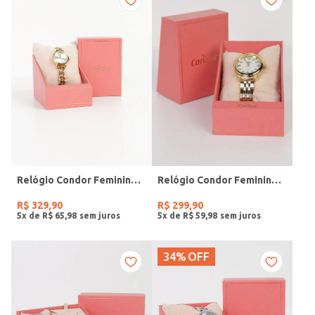
Relógio Condor Feminino DOURADO
Relógio Condor Feminino DOURADO
R$
329
,
90
R$
299
,
90
5
x de
R$
65
,
98
5
x de
R$
59
,
98
34%
OFF