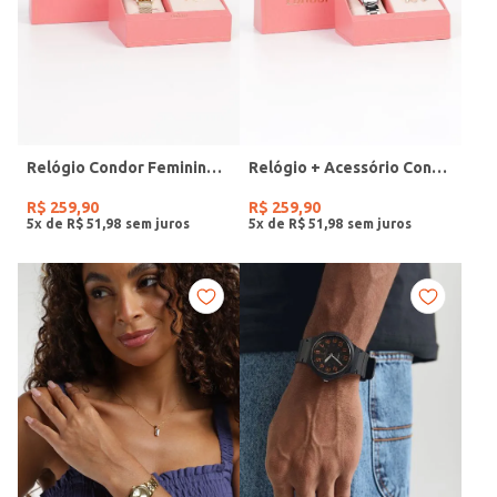
Relógio Condor Feminino DOURADO
Relógio + Acessório Condor Feminino PRATA
R$
259
,
90
R$
259
,
90
5
x de
R$
51
,
98
5
x de
R$
51
,
98