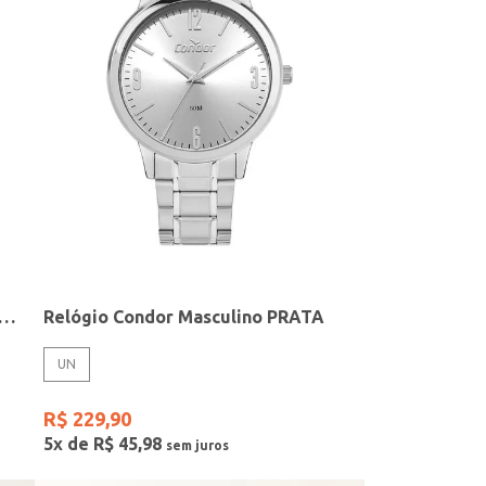
elógio + Acessório Feminino DOURADO
Relógio Condor Masculino PRATA
UN
R$
229
,
90
5
x de
R$
45
,
98