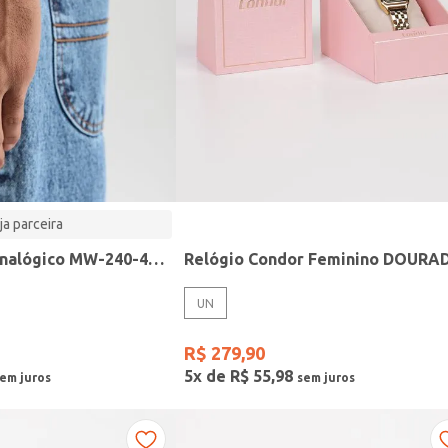
ja parceira
Relógio Casio analógico MW-240-4BVDF-SC
Relógio Condor Feminino DOURA
UN
R$
279
,
90
5
x de
R$
55
,
98