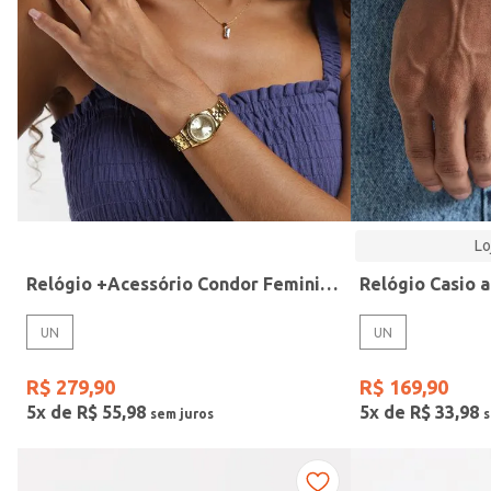
Modelo
Lo
Relógio +Acessório Condor Feminino DOURADO
UN
UN
R$
279
,
90
R$
169
,
90
5
x de
R$
55
,
98
5
x de
R$
33
,
98