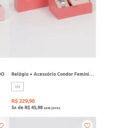
DO
Relógio + Acessório Condor Feminino PRATA
UN
R$
229
,
90
5
x de
R$
45
,
98