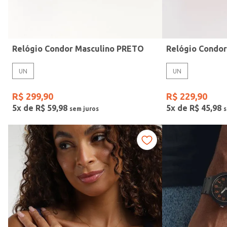
Idade
Relógio Condor Masculino PRETO
Relógio Condo
UN
UN
R$
299
,
90
R$
229
,
90
5
x de
R$
59
,
98
5
x de
R$
45
,
98