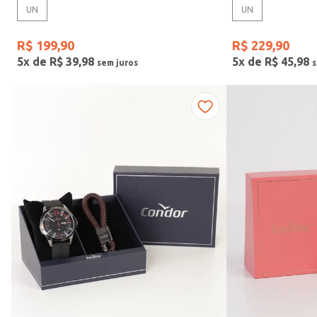
UN
UN
Gênero
R$
199
,
90
R$
229
,
90
5
x de
R$
39
,
98
5
x de
R$
45
,
98