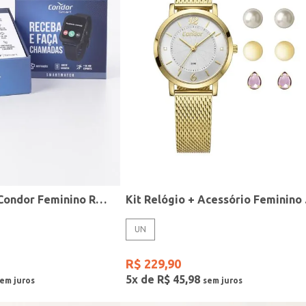
Relógio Smart Condor Feminino ROSE
Kit R
UN
R$
229
,
90
5
x de
R$
45
,
98