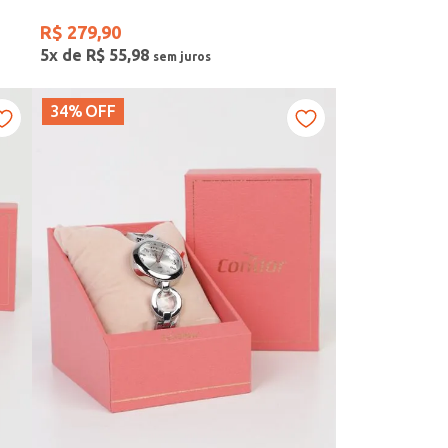
R$
279
,
90
5
x de
R$
55
,
98
34%
OFF