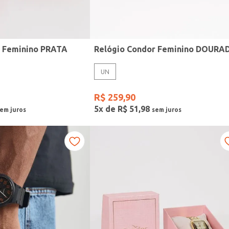
r Feminino PRATA
Relógio Condor Feminino DOURA
UN
R$
259
,
90
5
x de
R$
51
,
98