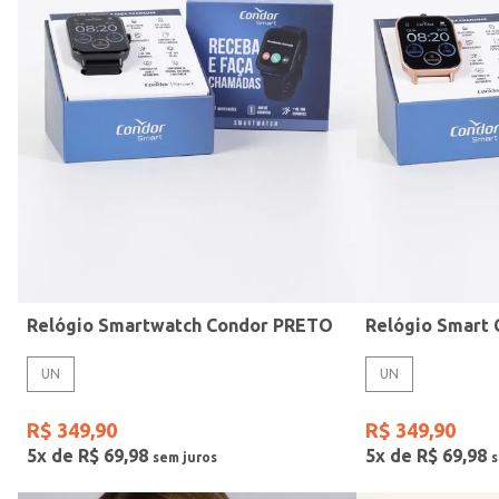
Mormaii
Preto
UN
Casio
Estilo
Rose
Gang
Vermelho
Relógio Smartwatch Condor PRETO
UN
UN
R$
349
,
90
R$
349
,
90
5
x de
R$
69
,
98
5
x de
R$
69
,
98