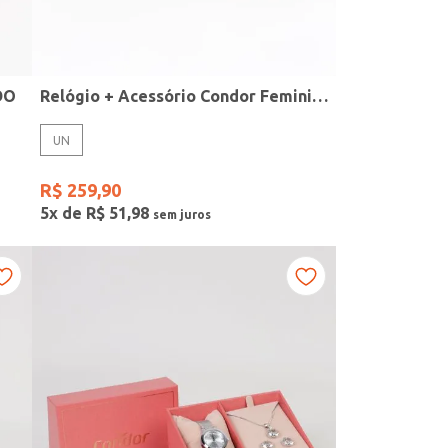
DO
Relógio + Acessório Condor Feminino PRATA
UN
R$
259
,
90
5
x de
R$
51
,
98