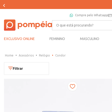
Compre pelo Whatsapp
O que está procurando?
EXCLUSIVO ONLINE
FEMININO
MASCULINO
Acessórios
Relógio
Condor
Filtrar
Cores
Dourado
Marca
Marrom
CONDOR
Prata
TAMANHO