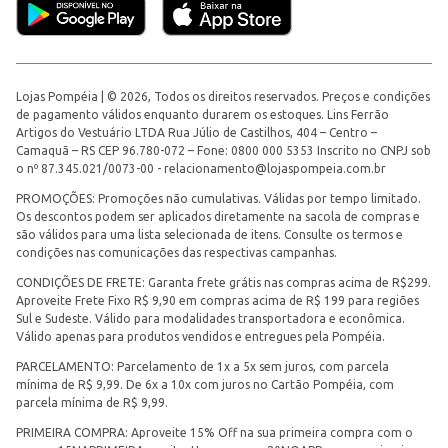
Lojas Pompéia | © 2026, Todos os direitos reservados. Preços e condições
de pagamento válidos enquanto durarem os estoques. Lins Ferrão
Artigos do Vestuário LTDA Rua Júlio de Castilhos, 404 – Centro –
Camaquã – RS CEP 96.780-072 – Fone: 0800 000 5353 Inscrito no CNPJ sob
o nº 87.345.021/0073-00 -
relacionamento@lojaspompeia.com.br
PROMOÇÕES: Promoções não cumulativas. Válidas por tempo limitado.
Os descontos podem ser aplicados diretamente na sacola de compras e
são válidos para uma lista selecionada de itens. Consulte os termos e
condições nas comunicações das respectivas campanhas.
CONDIÇÕES DE FRETE: Garanta frete grátis nas compras acima de R$299.
Aproveite Frete Fixo R$ 9,90 em compras acima de R$ 199 para regiões
Sul e Sudeste. Válido para modalidades transportadora e econômica.
Válido apenas para produtos vendidos e entregues pela Pompéia.
PARCELAMENTO: Parcelamento de 1x a 5x sem juros, com parcela
mínima de R$ 9,99. De 6x a 10x com juros no Cartão Pompéia, com
parcela mínima de R$ 9,99.
PRIMEIRA COMPRA: Aproveite 15% Off na sua primeira compra com o