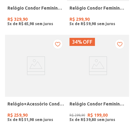
Relógio Condor Feminino DOURADO
Relógio Condor Feminino DOURADO
R$
329
,
90
R$
299
,
90
5
x de
R$
65
,
98
5
x de
R$
59
,
98
34%
OFF
Relógio+Acessório Condor Feminino PRATA
Relógio Condor Feminino PRATA
R$
259
,
90
R$
199
,
00
R$
299
,
90
5
x de
R$
51
,
98
5
x de
R$
39
,
80