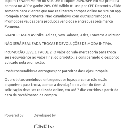
cupom 15NAPRIMEIRA no site. Use o cupom 20NOAPP em sua primeira
compra no APP e ganhe 20% Off. Válido 01 uso por CPF. Desconto válido
somente para clientes que não realizaram compra online no site ou app
Pompéia anteriormente. Não cumulativo com outras promoções.
Promoções válidas para produtos vendidos e entregues pela marca
Pompéia.
GRANDES MARCAS: Nike, Adidas, New Balance, Asics, Converse e Mizuno.
NÃO SERÁ REALIZADA TROCAS E DEVOLUÇÕES DE MODA INTIMA.
PROMOÇÃO LEVE 3, PAGUE 2: O valor do vale-mercadoria para troca
será equivalente ao valor final do produto, já considerando o desconto
aplicado pela promoção.
Produtos vendidos e entregues por parceiros das Lojas Pompéia:
Os produtos vendidos e entregues por lojas parceiras não estão
disponíveis para troca, apenas a devolução do valor do item. A
solicitação deve ser realizada online, em até 7 dias corridos a partir da
data de recebimento da compra.
Powered by
Developed by