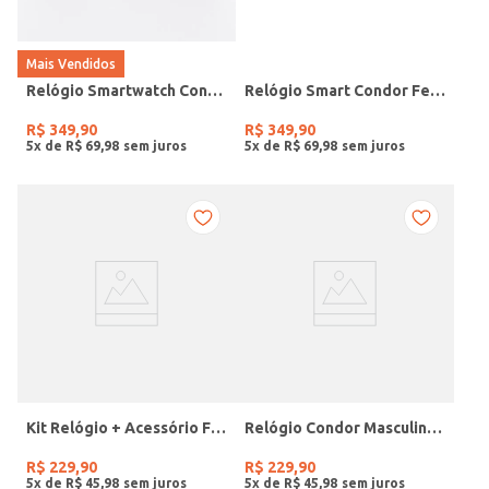
Mais Vendidos
Relógio Smartwatch Condor PRETO
Relógio Smart Condor Feminino ROSE
R$
349
,
90
R$
349
,
90
5
x de
R$
69
,
98
5
x de
R$
69
,
98
Kit Relógio + Acessório Feminino DOURADO
Relógio Condor Masculino PRATA
R$
229
,
90
R$
229
,
90
5
x de
R$
45
,
98
5
x de
R$
45
,
98