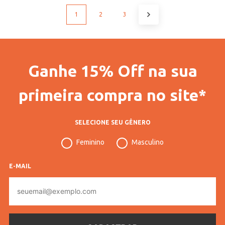
1
2
3
Ganhe 15% Off na sua
primeira compra no site*
SELECIONE SEU GÊNERO
Feminino
Masculino
E-MAIL
E-
mail