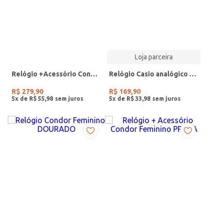
Loja parceira
Relógio +Acessório Condor Feminino DOURADO
Relógio Casio analógico MW-240-4BVDF-SC
R$
279
,
90
R$
169
,
90
5
x de
R$
55
,
98
5
x de
R$
33
,
98