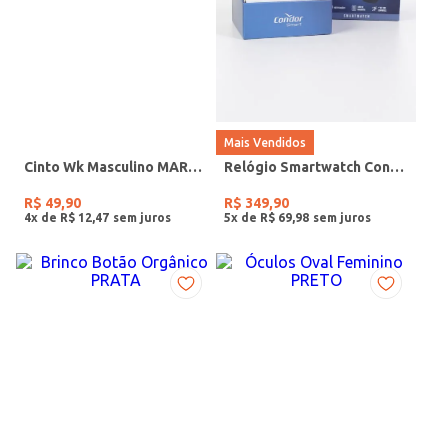
Mais Vendidos
Cinto Wk Masculino MARROM
Relógio Smartwatch Condor PRETO
R$
49
,
90
R$
349
,
90
4
x de
R$
12
,
47
5
x de
R$
69
,
98