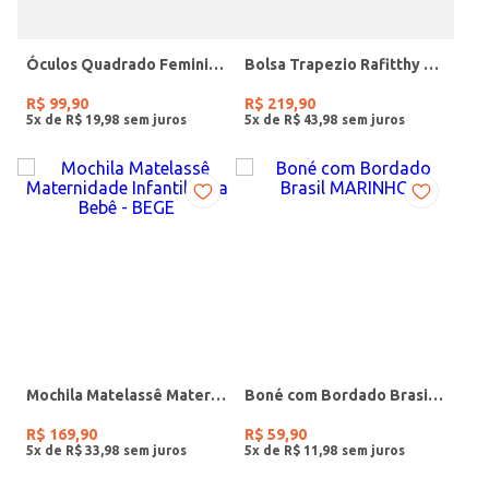
Óculos Quadrado Feminino CINZA
Bolsa Trapezio Rafitthy Feminina PRETO
R$
99
,
90
R$
219
,
90
5
x de
R$
19
,
98
5
x de
R$
43
,
98
Mochila Matelassê Maternidade Infantil Para Bebê - BEGE
Boné com Bordado Brasil MARINHO
R$
169
,
90
R$
59
,
90
5
x de
R$
33
,
98
5
x de
R$
11
,
98