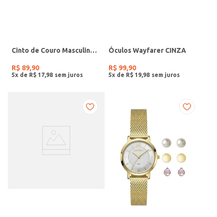
Cinto de Couro Masculino PRETO
Óculos Wayfarer CINZA
R$
89
,
90
R$
99
,
90
5
x de
R$
17
,
98
5
x de
R$
19
,
98