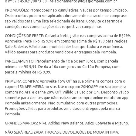
o nº 87.345.021/0073-00 -
relacionamento@lojaspompeia.com.br
PROMOÇÕES: Promoções não cumulativas. Válidas por tempo limitado.
Os descontos podem ser aplicados diretamente na sacola de compras e
são válidos para uma lista selecionada de itens. Consulte os termos e
condições nas comunicações das respectivas campanhas.
CONDIÇÕES DE FRETE: Garanta frete grátis nas compras acima de R$299.
Aproveite Frete Fixo R$ 9,90 em compras acima de R$ 199 para regiões
Sul e Sudeste. Válido para modalidades transportadora e econômica.
Válido apenas para produtos vendidos e entregues pela Pompéia.
PARCELAMENTO: Parcelamento de 1x a 5x sem juros, com parcela
mínima de R$ 9,99. De 6x a 10x com juros no Cartão Pompéia, com
parcela mínima de R$ 9,99.
PRIMEIRA COMPRA: Aproveite 15% Off na sua primeira compra com o
cupom 15NAPRIMEIRA no site. Use o cupom 20NOAPP em sua primeira
compra no APP e ganhe 20% Off. Válido 01 uso por CPF. Desconto válido
somente para clientes que não realizaram compra online no site ou app
Pompéia anteriormente. Não cumulativo com outras promoções.
Promoções válidas para produtos vendidos e entregues pela marca
Pompéia.
GRANDES MARCAS: Nike, Adidas, New Balance, Asics, Converse e Mizuno.
NÃO SERÁ REALIZADA TROCAS E DEVOLUÇÕES DE MODA INTIMA.