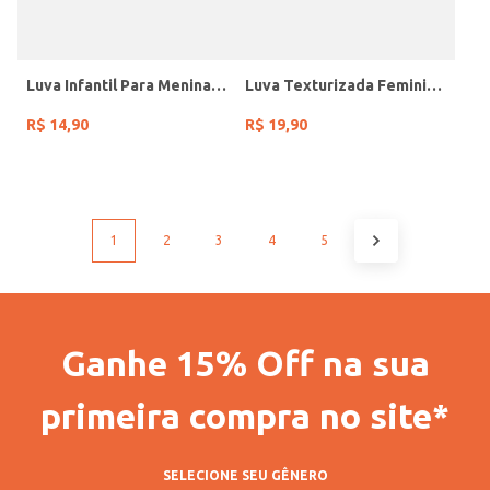
Luva Infantil Para Menina - SORTIDO
Luva Texturizada Feminina SORTIDO
R$
14
,
90
R$
19
,
90
1
2
3
4
5
Ganhe 15% Off na sua
primeira compra no site*
SELECIONE SEU GÊNERO