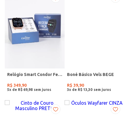
Relógio Smart Condor Feminino ROSE
Boné Básico Vels BEGE
R$
349
,
90
R$
39
,
90
5
x de
R$
69
,
98
3
x de
R$
13
,
30