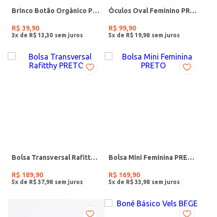
Brinco Botão Orgânico PRATA
Óculos Oval Feminino PRETO
R$
39
,
90
R$
99
,
90
3
x de
R$
13
,
30
5
x de
R$
19
,
98
Bolsa Transversal Rafitthy PRETO
Bolsa Mini Feminina PRETO
R$
189
,
90
R$
169
,
90
5
x de
R$
37
,
98
5
x de
R$
33
,
98