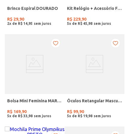
Brinco Espiral DOURADO
Kit Relógio + Acessório Feminino DOURADO
R$
29
,
90
R$
229
,
90
2
x de
R$
14
,
95
5
x de
R$
45
,
98
Bolsa Mini Feminina MARROM
Óculos Retangular Masculino VERDE
R$
169
,
90
R$
99
,
90
5
x de
R$
33
,
98
5
x de
R$
19
,
98