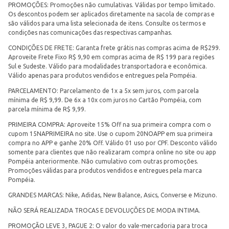
PROMOÇÕES: Promoções não cumulativas. Válidas por tempo limitado.
Os descontos podem ser aplicados diretamente na sacola de compras e
são válidos para uma lista selecionada de itens. Consulte os termos e
condições nas comunicações das respectivas campanhas.
CONDIÇÕES DE FRETE: Garanta frete grátis nas compras acima de R$299.
Aproveite Frete Fixo R$ 9,90 em compras acima de R$ 199 para regiões
Sul e Sudeste. Válido para modalidades transportadora e econômica.
Válido apenas para produtos vendidos e entregues pela Pompéia.
PARCELAMENTO: Parcelamento de 1x a 5x sem juros, com parcela
mínima de R$ 9,99. De 6x a 10x com juros no Cartão Pompéia, com
parcela mínima de R$ 9,99.
PRIMEIRA COMPRA: Aproveite 15% Off na sua primeira compra com o
cupom 15NAPRIMEIRA no site. Use o cupom 20NOAPP em sua primeira
compra no APP e ganhe 20% Off. Válido 01 uso por CPF. Desconto válido
somente para clientes que não realizaram compra online no site ou app
Pompéia anteriormente. Não cumulativo com outras promoções.
Promoções válidas para produtos vendidos e entregues pela marca
Pompéia.
GRANDES MARCAS: Nike, Adidas, New Balance, Asics, Converse e Mizuno.
NÃO SERÁ REALIZADA TROCAS E DEVOLUÇÕES DE MODA INTIMA.
PROMOÇÃO LEVE 3, PAGUE 2: O valor do vale-mercadoria para troca