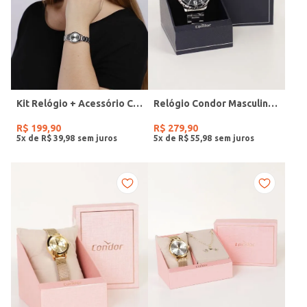
Kit Relógio + Acessório Condor Feminino PRATA
Relógio Condor Masculino PRATA
R$
199
,
90
R$
279
,
90
5
x de
R$
39
,
98
5
x de
R$
55
,
98