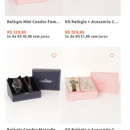
Relógio Mini Condor Feminino DOURADO
Kit Relógio + Acessório Condor Feminino DOURADO
R$
229
,
90
R$
259
,
90
5
x de
R$
45
,
98
5
x de
R$
51
,
98
Relógio Condor Masculino PRETO
Kit Relógio + Acessório Condor Feminino DOURADO