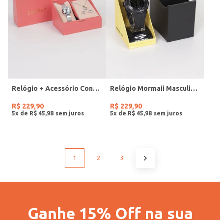
Relógio + Acessório Condor Feminino PRATA
Relógio Mormaii Masculino PRETO
R$
229
,
90
R$
229
,
90
5
x de
R$
45
,
98
5
x de
R$
45
,
98
1
2
3
Ganhe 15% Off na sua