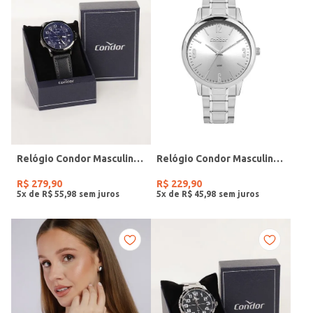
Relógio Condor Masculino PRETO
Relógio Condor Masculino PRATA
R$
279
,
90
R$
229
,
90
5
x de
R$
55
,
98
5
x de
R$
45
,
98