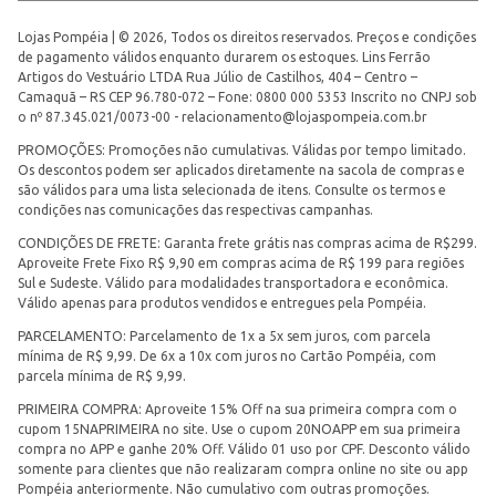
Lojas Pompéia | © 2026, Todos os direitos reservados. Preços e condições
de pagamento válidos enquanto durarem os estoques. Lins Ferrão
Artigos do Vestuário LTDA Rua Júlio de Castilhos, 404 – Centro –
Camaquã – RS CEP 96.780-072 – Fone: 0800 000 5353 Inscrito no CNPJ sob
o nº 87.345.021/0073-00 -
relacionamento@lojaspompeia.com.br
PROMOÇÕES: Promoções não cumulativas. Válidas por tempo limitado.
Os descontos podem ser aplicados diretamente na sacola de compras e
são válidos para uma lista selecionada de itens. Consulte os termos e
condições nas comunicações das respectivas campanhas.
CONDIÇÕES DE FRETE: Garanta frete grátis nas compras acima de R$299.
Aproveite Frete Fixo R$ 9,90 em compras acima de R$ 199 para regiões
Sul e Sudeste. Válido para modalidades transportadora e econômica.
Válido apenas para produtos vendidos e entregues pela Pompéia.
PARCELAMENTO: Parcelamento de 1x a 5x sem juros, com parcela
mínima de R$ 9,99. De 6x a 10x com juros no Cartão Pompéia, com
parcela mínima de R$ 9,99.
PRIMEIRA COMPRA: Aproveite 15% Off na sua primeira compra com o
cupom 15NAPRIMEIRA no site. Use o cupom 20NOAPP em sua primeira
compra no APP e ganhe 20% Off. Válido 01 uso por CPF. Desconto válido
somente para clientes que não realizaram compra online no site ou app
Pompéia anteriormente. Não cumulativo com outras promoções.