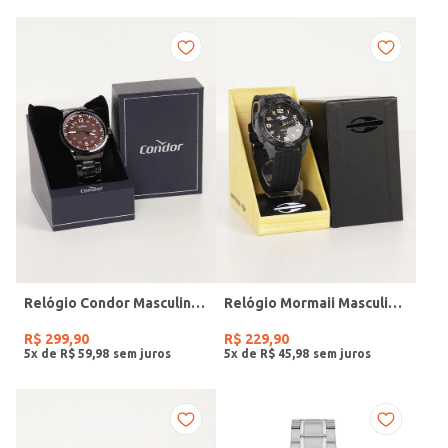
Relógio Condor Masculino PRETO
Relógio Mormaii Masculino PRETO
R$
299
,
90
R$
229
,
90
5
x de
R$
59
,
98
5
x de
R$
45
,
98