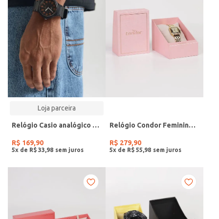
Loja parceira
Relógio Casio analógico MW-240-4BVDF-SC
Relógio Condor Feminino DOURADO
R$
169
,
90
R$
279
,
90
5
x de
R$
33
,
98
5
x de
R$
55
,
98