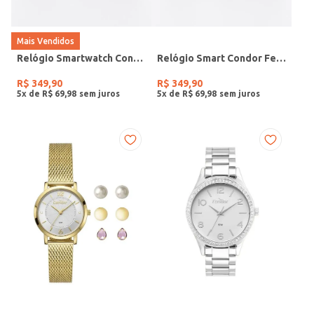
Mais Vendidos
Relógio Smartwatch Condor PRETO
Relógio Smart Condor Feminino ROSE
R$
349
,
90
R$
349
,
90
5
x de
R$
69
,
98
5
x de
R$
69
,
98