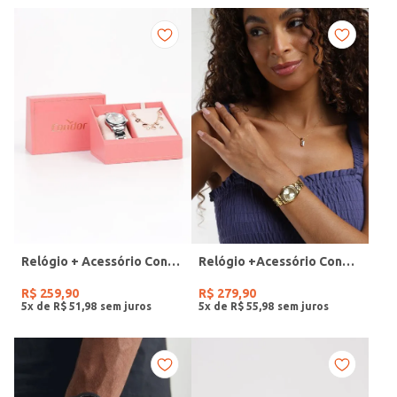
Relógio + Acessório Condor Feminino PRATA
Relógio +Acessório Condor Feminino DOURADO
R$
259
,
90
R$
279
,
90
5
x de
R$
51
,
98
5
x de
R$
55
,
98