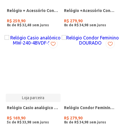
Relógio + Acessório Condor Feminino PRATA
Relógio +Acessório Condor Feminino DOURADO
R$
259
,
90
R$
279
,
90
8
x de
R$
32
,
48
8
x de
R$
34
,
98
Loja parceira
Relógio Casio analógico MW-240-4BVDF-SC
Relógio Condor Feminino DOURADO
R$
169
,
90
R$
279
,
90
5
x de
R$
33
,
98
8
x de
R$
34
,
98