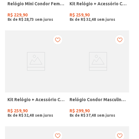
Relógio Mini Condor Feminino DOURADO
Kit Relógio + Acessório Condor Feminino DOURADO
R$
229
,
90
R$
259
,
90
8
x de
R$
28
,
73
8
x de
R$
32
,
48
Kit Relógio + Acessório Condor Feminino DOURADO
Relógio Condor Masculino PRETO
R$
259
,
90
R$
299
,
90
8
x de
R$
32
,
48
8
x de
R$
37
,
48