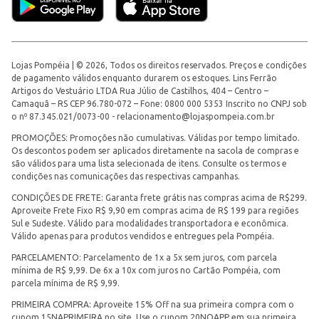
Lojas Pompéia | © 2026, Todos os direitos reservados. Preços e condições
de pagamento válidos enquanto durarem os estoques. Lins Ferrão
Artigos do Vestuário LTDA Rua Júlio de Castilhos, 404 – Centro –
Camaquã – RS CEP 96.780-072 – Fone: 0800 000 5353 Inscrito no CNPJ sob
o nº 87.345.021/0073-00 -
relacionamento@lojaspompeia.com.br
PROMOÇÕES: Promoções não cumulativas. Válidas por tempo limitado.
Os descontos podem ser aplicados diretamente na sacola de compras e
são válidos para uma lista selecionada de itens. Consulte os termos e
condições nas comunicações das respectivas campanhas.
CONDIÇÕES DE FRETE: Garanta frete grátis nas compras acima de R$299.
Aproveite Frete Fixo R$ 9,90 em compras acima de R$ 199 para regiões
Sul e Sudeste. Válido para modalidades transportadora e econômica.
Válido apenas para produtos vendidos e entregues pela Pompéia.
PARCELAMENTO: Parcelamento de 1x a 5x sem juros, com parcela
mínima de R$ 9,99. De 6x a 10x com juros no Cartão Pompéia, com
parcela mínima de R$ 9,99.
PRIMEIRA COMPRA: Aproveite 15% Off na sua primeira compra com o
cupom 15NAPRIMEIRA no site. Use o cupom 20NOAPP em sua primeira