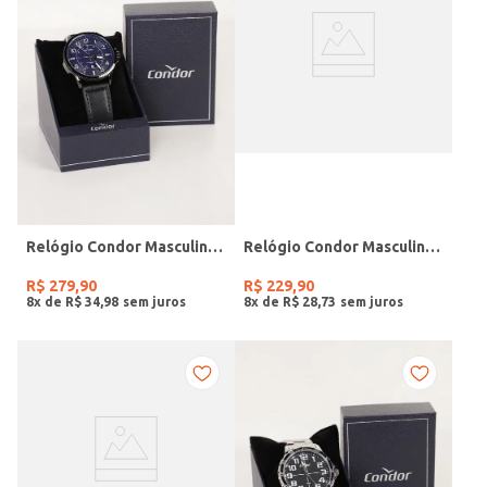
Relógio Condor Masculino PRETO
Relógio Condor Masculino PRATA
R$
279
,
90
R$
229
,
90
8
x de
R$
34
,
98
8
x de
R$
28
,
73