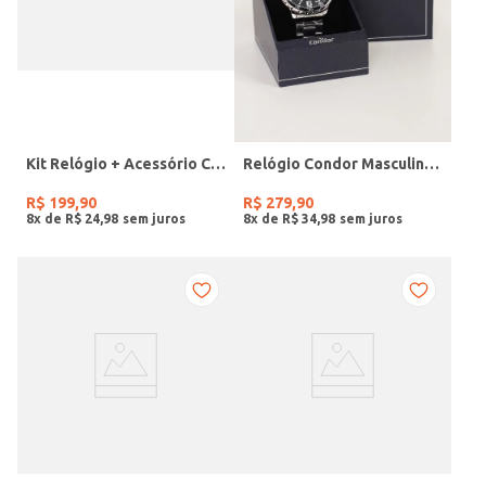
Kit Relógio + Acessório Condor Feminino PRATA
Relógio Condor Masculino PRATA
R$
199
,
90
R$
279
,
90
8
x de
R$
24
,
98
8
x de
R$
34
,
98