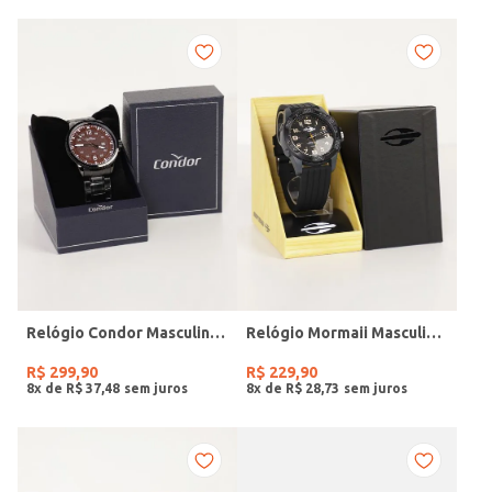
Relógio Condor Masculino PRETO
Relógio Mormaii Masculino PRETO
R$
299
,
90
R$
229
,
90
8
x de
R$
37
,
48
8
x de
R$
28
,
73