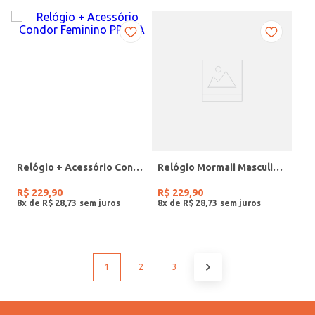
Relógio + Acessório Condor Feminino PRATA
Relógio Mormaii Masculino PRETO
R$
229
,
90
R$
229
,
90
8
x de
R$
28
,
73
8
x de
R$
28
,
73
1
2
3