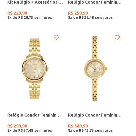
Kit Relógio + Acessório Feminino DOURADO
Relógio Condor Feminino PRATA
R$
229
,
90
R$
259
,
90
8
x de
R$
28
,
73
8
x de
R$
32
,
48
Relógio Condor Feminino DOURADO
Relógio Condor Feminino DOURADO
R$
299
,
90
R$
349
,
90
8
x de
R$
37
,
48
8
x de
R$
43
,
73