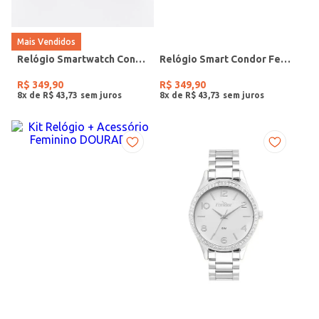
Mais Vendidos
Relógio Smartwatch Condor PRETO
Relógio Smart Condor Feminino ROSE
R$
349
,
90
R$
349
,
90
8
x de
R$
43
,
73
8
x de
R$
43
,
73