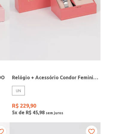
DO
Relógio + Acessório Condor Feminino PRATA
UN
R$
229
,
90
5
x de
R$
45
,
98