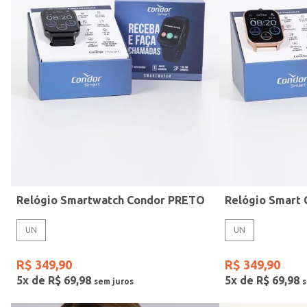
Mormaii
Preto
UN
Casio
Estilo
Rose
Gang
Vermelho
Relógio Smartwatch Condor PRETO
UN
UN
R$
349
,
90
R$
349
,
90
5
x de
R$
69
,
98
5
x de
R$
69
,
98