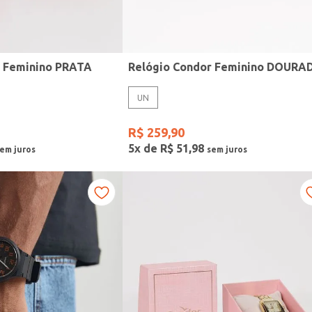
r Feminino PRATA
Relógio Condor Feminino DOURA
UN
R$
259
,
90
5
x de
R$
51
,
98