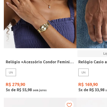
Modelo
Lo
Relógio +Acessório Condor Feminino DOURADO
UN
UN
R$
279
,
90
R$
169
,
90
5
x de
R$
55
,
98
5
x de
R$
33
,
98