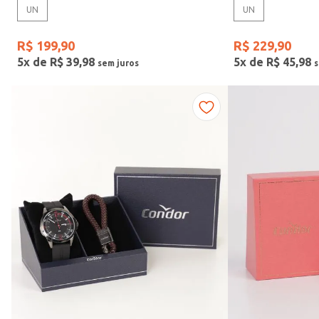
UN
UN
Gênero
R$
199
,
90
R$
229
,
90
5
x de
R$
39
,
98
5
x de
R$
45
,
98