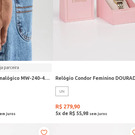
ja parceira
Relógio Casio analógico MW-240-4BVDF-SC
Relógio Condor Feminino DOURA
UN
R$
279
,
90
5
x de
R$
55
,
98