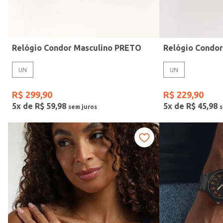
Idade
Relógio Condor Masculino PRETO
Relógio Condo
UN
UN
R$
299
,
90
R$
229
,
90
5
x de
R$
59
,
98
5
x de
R$
45
,
98