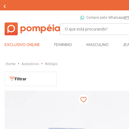
Compre pelo Whatsapp
O que está procurando?
EXCLUSIVO ONLINE
FEMININO
MASCULINO
JE
Acessórios
Relógio
Filtrar
Cores
Dourado
Marca
Marrom
CONDOR
Prata
TAMANHO