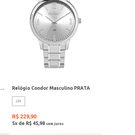
elógio + Acessório Feminino DOURADO
Relógio Condor Masculino PRATA
UN
R$
229
,
90
5
x de
R$
45
,
98