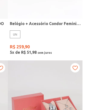
DO
Relógio + Acessório Condor Feminino PRATA
UN
R$
259
,
90
5
x de
R$
51
,
98