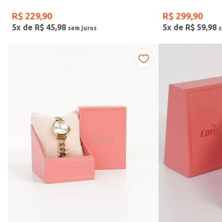
R$
229
,
90
R$
299
,
90
5
x de
R$
45
,
98
5
x de
R$
59
,
98
Vendido Por