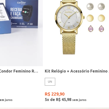
Relógio Smart Condor Feminino ROSE
Kit R
UN
R$
229
,
90
5
x de
R$
45
,
98