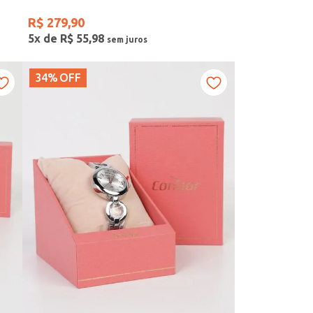
R$
279
,
90
5
x de
R$
55
,
98
34%
OFF