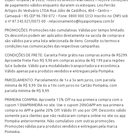
de pagamento válidos enquanto durarem os estoques. Lins Ferrão
Artigos do Vestuário LTDA Rua Júlio de Castilhos, 404 – Centro –
Camaquã – RS CEP 96.780-072 – Fone: 0800 000 5353 Inscrito no CNPJ sob
o nº 87.345.021/0073-00 -
relacionamento@lojaspompeia.com.br
PROMOÇÕES: Promoções não cumulativas. Válidas por tempo limitado.
Os descontos podem ser aplicados diretamente na sacola de compras e
são válidos para uma lista selecionada de itens. Consulte os termos e
condições nas comunicações das respectivas campanhas.
CONDIÇÕES DE FRETE: Garanta frete grátis nas compras acima de R$299.
Aproveite Frete Fixo R$ 9,90 em compras acima de R$ 199 para regiões
Sul e Sudeste. Válido para modalidades transportadora e econômica.
Válido apenas para produtos vendidos e entregues pela Pompéia.
PARCELAMENTO: Parcelamento de 1x a 5x sem juros, com parcela
mínima de R$ 9,99. De 6x a 10x com juros no Cartão Pompéia, com
parcela mínima de R$ 9,99.
PRIMEIRA COMPRA: Aproveite 15% Off na sua primeira compra com o
cupom 15NAPRIMEIRA no site. Use o cupom 20NOAPP em sua primeira
compra no APP e ganhe 20% Off. Válido 01 uso por CPF. Desconto válido
somente para clientes que não realizaram compra online no site ou app
Pompéia anteriormente. Não cumulativo com outras promoções.
Promoções válidas para produtos vendidos e entregues pela marca
Pompéia.