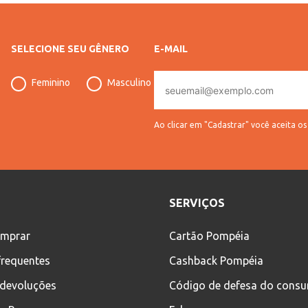
SELECIONE SEU GÊNERO
E-MAIL
E-
Feminino
Masculino
mail
Ao clicar em "Cadastrar" você aceita o
SERVIÇOS
mprar
Cartão Pompéia
frequentes
Cashback Pompéia
 devoluções
Código de defesa do cons