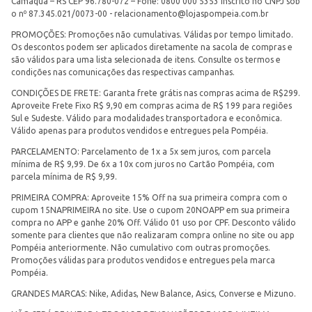
Camaquã – RS CEP 96.780-072 – Fone: 0800 000 5353 Inscrito no CNPJ sob
o nº 87.345.021/0073-00 -
relacionamento@lojaspompeia.com.br
PROMOÇÕES: Promoções não cumulativas. Válidas por tempo limitado.
Os descontos podem ser aplicados diretamente na sacola de compras e
são válidos para uma lista selecionada de itens. Consulte os termos e
condições nas comunicações das respectivas campanhas.
CONDIÇÕES DE FRETE: Garanta frete grátis nas compras acima de R$299.
Aproveite Frete Fixo R$ 9,90 em compras acima de R$ 199 para regiões
Sul e Sudeste. Válido para modalidades transportadora e econômica.
Válido apenas para produtos vendidos e entregues pela Pompéia.
PARCELAMENTO: Parcelamento de 1x a 5x sem juros, com parcela
mínima de R$ 9,99. De 6x a 10x com juros no Cartão Pompéia, com
parcela mínima de R$ 9,99.
PRIMEIRA COMPRA: Aproveite 15% Off na sua primeira compra com o
cupom 15NAPRIMEIRA no site. Use o cupom 20NOAPP em sua primeira
compra no APP e ganhe 20% Off. Válido 01 uso por CPF. Desconto válido
somente para clientes que não realizaram compra online no site ou app
Pompéia anteriormente. Não cumulativo com outras promoções.
Promoções válidas para produtos vendidos e entregues pela marca
Pompéia.
GRANDES MARCAS: Nike, Adidas, New Balance, Asics, Converse e Mizuno.