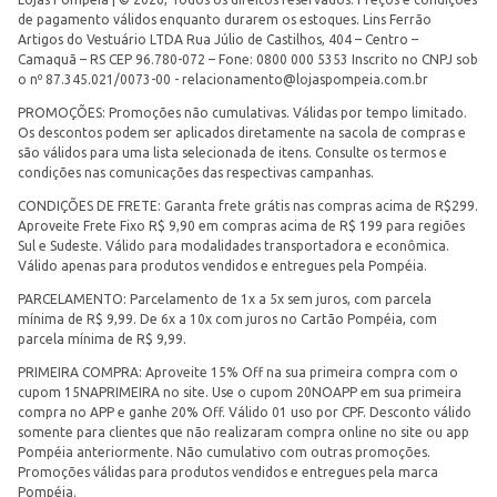
de pagamento válidos enquanto durarem os estoques. Lins Ferrão
Artigos do Vestuário LTDA Rua Júlio de Castilhos, 404 – Centro –
Camaquã – RS CEP 96.780-072 – Fone: 0800 000 5353 Inscrito no CNPJ sob
o nº 87.345.021/0073-00 -
relacionamento@lojaspompeia.com.br
PROMOÇÕES: Promoções não cumulativas. Válidas por tempo limitado.
Os descontos podem ser aplicados diretamente na sacola de compras e
são válidos para uma lista selecionada de itens. Consulte os termos e
condições nas comunicações das respectivas campanhas.
CONDIÇÕES DE FRETE: Garanta frete grátis nas compras acima de R$299.
Aproveite Frete Fixo R$ 9,90 em compras acima de R$ 199 para regiões
Sul e Sudeste. Válido para modalidades transportadora e econômica.
Válido apenas para produtos vendidos e entregues pela Pompéia.
PARCELAMENTO: Parcelamento de 1x a 5x sem juros, com parcela
mínima de R$ 9,99. De 6x a 10x com juros no Cartão Pompéia, com
parcela mínima de R$ 9,99.
PRIMEIRA COMPRA: Aproveite 15% Off na sua primeira compra com o
cupom 15NAPRIMEIRA no site. Use o cupom 20NOAPP em sua primeira
compra no APP e ganhe 20% Off. Válido 01 uso por CPF. Desconto válido
somente para clientes que não realizaram compra online no site ou app
Pompéia anteriormente. Não cumulativo com outras promoções.
Promoções válidas para produtos vendidos e entregues pela marca
Pompéia.