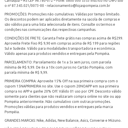
Camaquã – RS CEP 96.780-072 – Fone: 0800 000 5353 Inscrito no CNPJ sob
o nº 87.345.021/0073-00 -
relacionamento@lojaspompeia.com.br
PROMOÇÕES: Promoções não cumulativas. Válidas por tempo limitado.
Os descontos podem ser aplicados diretamente na sacola de compras e
são válidos para uma lista selecionada de itens. Consulte os termos e
condições nas comunicações das respectivas campanhas.
CONDIÇÕES DE FRETE: Garanta frete grátis nas compras acima de R$299.
Aproveite Frete Fixo R$ 9,90 em compras acima de R$ 199 para regiões
Sul e Sudeste. Válido para modalidades transportadora e econômica.
Válido apenas para produtos vendidos e entregues pela Pompéia.
PARCELAMENTO: Parcelamento de 1x a 5x sem juros, com parcela
mínima de R$ 9,99. De 6x a 10x com juros no Cartão Pompéia, com
parcela mínima de R$ 9,99.
PRIMEIRA COMPRA: Aproveite 15% Off na sua primeira compra com o
cupom 15NAPRIMEIRA no site. Use o cupom 20NOAPP em sua primeira
compra no APP e ganhe 20% Off. Válido 01 uso por CPF. Desconto válido
somente para clientes que não realizaram compra online no site ou app
Pompéia anteriormente. Não cumulativo com outras promoções.
Promoções válidas para produtos vendidos e entregues pela marca
Pompéia.
GRANDES MARCAS: Nike, Adidas, New Balance, Asics, Converse e Mizuno.