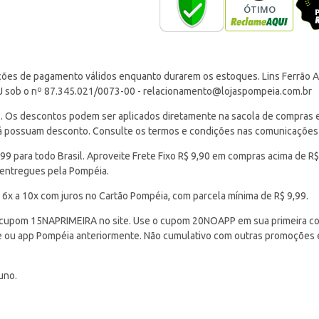
ções de pagamento válidos enquanto durarem os estoques. Lins Ferrão Ar
J sob o nº 87.345.021/0073-00 -
relacionamento@lojaspompeia.com.br
Os descontos podem ser aplicados diretamente na sacola de compras e s
 já possuam desconto. Consulte os termos e condições nas comunicações
 para todo Brasil. Aproveite Frete Fixo R$ 9,90 em compras acima de R$
 entregues pela Pompéia.
 6x a 10x com juros no Cartão Pompéia, com parcela mínima de R$ 9,99.
cupom 15NAPRIMEIRA no site. Use o cupom 20NOAPP em sua primeira com
ite ou app Pompéia anteriormente. Não cumulativo com outras promoções
uno.