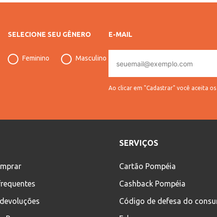
SELECIONE SEU GÊNERO
E-MAIL
E-
Feminino
Masculino
mail
Ao clicar em "Cadastrar" você aceita o
SERVIÇOS
mprar
Cartão Pompéia
frequentes
Cashback Pompéia
 devoluções
Código de defesa do cons