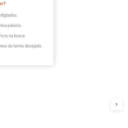
er?
digitados.
nica palavra.
ricos na busca.
nimos do termo desejado.