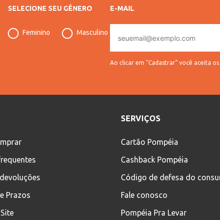
SELECIONE SEU GÊNERO
E-MAIL
E-
Feminino
Masculino
mail
Ao clicar em "Cadastrar" você aceita o
SERVIÇOS
mprar
Cartão Pompéia
frequentes
Cashback Pompéia
 devoluções
Código de defesa do cons
 e Prazos
Fale conosco
Site
Pompéia Pra Levar