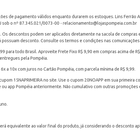
ções de pagamento válidos enquanto durarem os estoques. Lins Ferrão Ar
J sob o nº 87.345.021/0073-00 -
relacionamento@lojaspompeia.com.br
Os descontos podem ser aplicados diretamente na sacola de compras e s
 já possuam desconto. Consulte os termos e condições nas comunicações
 para todo Brasil. Aproveite Frete Fixo R$ 9,90 em compras acima de R$
 entregues pela Pompéia.
 6x a 10x com juros no Cartão Pompéia, com parcela mínima de R$ 9,99.
cupom 15NAPRIMEIRA no site. Use o cupom 20NOAPP em sua primeira com
ite ou app Pompéia anteriormente. Não cumulativo com outras promoções
uno.
á equivalente ao valor final do produto, já considerando o desconto ap