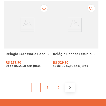
Relógio+Acessório Condor Feminino ROSE
Relógio Condor Feminino DOURADO
R$
279
,
90
R$
329
,
90
5
x de
R$
55
,
98
5
x de
R$
65
,
98
1
2
3