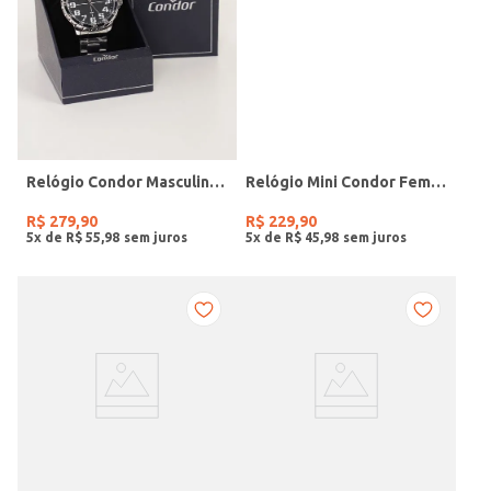
Relógio Condor Masculino PRATA
Relógio Mini Condor Feminino DOURADO
R$
279
,
90
R$
229
,
90
5
x de
R$
55
,
98
5
x de
R$
45
,
98