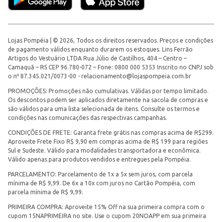
Lojas Pompéia | © 2026, Todos os direitos reservados. Preços e condições
de pagamento válidos enquanto durarem os estoques. Lins Ferrão
Artigos do Vestuário LTDA Rua Júlio de Castilhos, 404 – Centro –
Camaquã – RS CEP 96.780-072 – Fone: 0800 000 5353 Inscrito no CNPJ sob
o nº 87.345.021/0073-00 -
relacionamento@lojaspompeia.com.br
PROMOÇÕES: Promoções não cumulativas. Válidas por tempo limitado.
Os descontos podem ser aplicados diretamente na sacola de compras e
são válidos para uma lista selecionada de itens. Consulte os termos e
condições nas comunicações das respectivas campanhas.
CONDIÇÕES DE FRETE: Garanta frete grátis nas compras acima de R$299.
Aproveite Frete Fixo R$ 9,90 em compras acima de R$ 199 para regiões
Sul e Sudeste. Válido para modalidades transportadora e econômica.
Válido apenas para produtos vendidos e entregues pela Pompéia.
PARCELAMENTO: Parcelamento de 1x a 5x sem juros, com parcela
mínima de R$ 9,99. De 6x a 10x com juros no Cartão Pompéia, com
parcela mínima de R$ 9,99.
PRIMEIRA COMPRA: Aproveite 15% Off na sua primeira compra com o
cupom 15NAPRIMEIRA no site. Use o cupom 20NOAPP em sua primeira