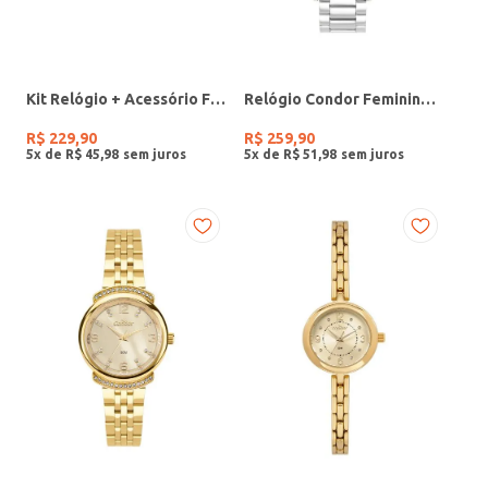
Kit Relógio + Acessório Feminino DOURADO
Relógio Condor Feminino PRATA
R$
229
,
90
R$
259
,
90
5
x de
R$
45
,
98
5
x de
R$
51
,
98