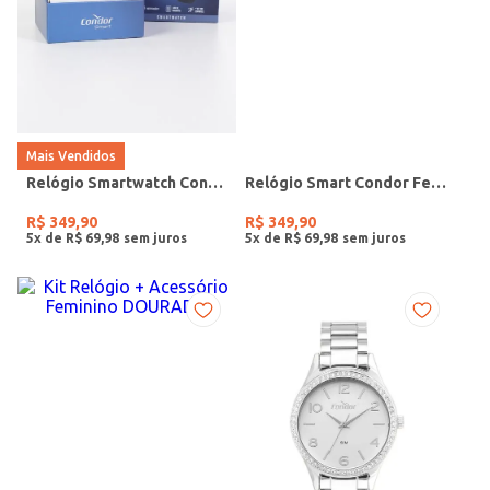
Mais Vendidos
Relógio Smartwatch Condor PRETO
Relógio Smart Condor Feminino ROSE
R$
349
,
90
R$
349
,
90
5
x de
R$
69
,
98
5
x de
R$
69
,
98