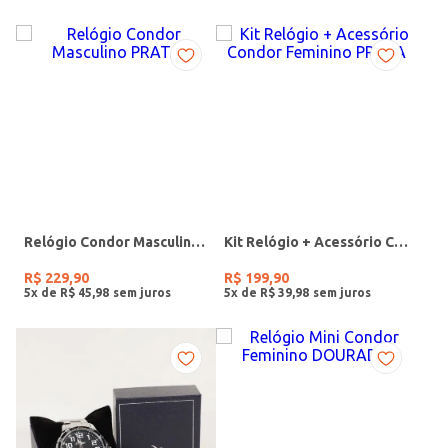
Relógio Condor Masculino PRATA
Kit Relógio + Acessório Condor Feminino PRATA
R$
229
,
90
R$
199
,
90
5
x de
R$
45
,
98
5
x de
R$
39
,
98